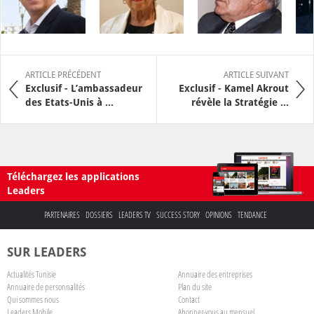
ARTICLE PRÉCÉDENT
ARTICLE SUIVANT
Exclusif - L’ambassadeur
Exclusif - Kamel Akrout
des Etats-Unis à ...
révèle la Stratégie ...
Téléchargez les applications
Leaders
PARTENAIRES
DOSSIERS
LEADERS TV
SUCCESS STORY
OPINIONS
TENDANCE
SUR LEADERS
Actualités Tunisie
Annuaire des entreprises
Annuaire de personnalités
Plan du site
Qui sommes nous
Contact
Leaders Mobile
Abonnez-vous au mensuel