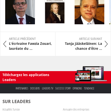
ARTICLE PRÉCÉDENT
ARTICLE SUIVANT
L'écrivaine Fawzia Zouari,
Tanja Jääskeläinen: La
lauréate du ...
chance d’être ...
Téléchargez les applications
Leaders
PARTENAIRES
DOSSIERS
LEADERS TV
SUCCESS STORY
OPINIONS
TENDANCE
SUR LEADERS
Actualités Tunisie
Annuaire des entreprises