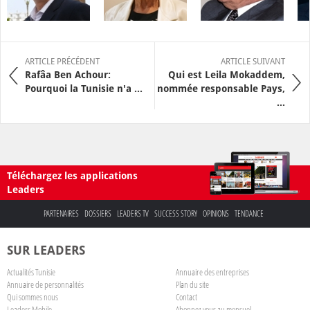
ARTICLE PRÉCÉDENT
ARTICLE SUIVANT
Rafâa Ben Achour:
Qui est Leila Mokaddem,
Pourquoi la Tunisie n'a ...
nommée responsable Pays,
...
Téléchargez les applications
Leaders
PARTENAIRES
DOSSIERS
LEADERS TV
SUCCESS STORY
OPINIONS
TENDANCE
SUR LEADERS
Actualités Tunisie
Annuaire des entreprises
Annuaire de personnalités
Plan du site
Qui sommes nous
Contact
Leaders Mobile
Abonnez-vous au mensuel