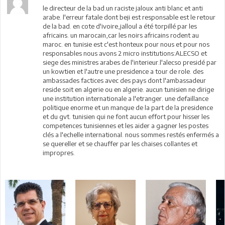
le directeur de la bad.un raciste jaloux anti blanc et anti
arabe. l'erreur fatale dont beji est responsable est le retour
de la bad. en cote d'ivoire,jalloul a été torpillé par les
africains. un marocain,car les noirs africains rodent au
maroc. en tunisie est c'est honteux pour nous et pour nos
responsables nous avons 2 micro institutions:ALECSO et
siege des ministres arabes de l'interieur.l'alecso presidé par
un kowtien et l'autre une presidence a tour de role. des
ambassades factices avec des pays dont l'ambassadeur
reside soit en algerie ou en algerie. aucun tunisien ne dirige
une institution internationale a l'etranger. une defaillance
politique enorme et un manque de la part de la presidence
et du gvt. tunisien qui ne font aucun effort pour hisser les
competences tunisiennes et les aider a gagner les postes
clés a l'echelle international. nous sommes restés enfermés a
se quereller et se chauffer par les chaises collantes et
impropres.