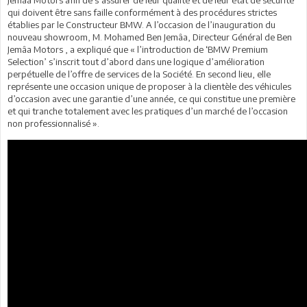
qui doivent être sans faille conformément à des procédures strictes
établies par le Constructeur BMW. A l’occasion de l’inauguration du
nouveau showroom, M. Mohamed Ben Jemâa, Directeur Général de Ben
Jemâa Motors , a expliqué que « l’introduction de ‘BMW Premium
Selection’ s’inscrit tout d’abord dans une logique d’amélioration
perpétuelle de l’offre de services de la Société. En second lieu, elle
représente une occasion unique de proposer à la clientèle des véhicules
d’occasion avec une garantie d’une année, ce qui constitue une première
et qui tranche totalement avec les pratiques d’un marché de l’occasion
non professionnalisé ».