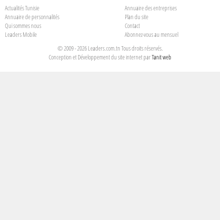
Actualités Tunisie
Annuaire des entreprises
Annuaire de personnalités
Plan du site
Qui sommes nous
Contact
Leaders Mobile
Abonnez-vous au mensuel
© 2009 - 2026 Leaders.com.tn Tous droits réservés.
Conception et Développement du site internet par
Tanit web