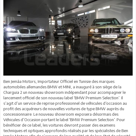
Ben Jemâa Motors, Importateur Officiel en Tunisie des marques
automobiles allemandes BMW et MINI, a inauguré à son siège de la
Charguia 2 un nouveau showroom indépendant pour accompagner le
lancement officiel de son nouveau label ‘BMW Premium Selection’. Il
s’agit d’un service de reprise professionnel de véhicules d’occasion au
profit des acquéreurs de nouvelles voitures de type BMW auprès du
concessionnaire. Le nouveau showroom exposera désormais des
Véhicules d’Occasion portant le label ‘BMW Premium Selection’. Pour
bénéficier de ce label, les voitures devront passer des examens
techniques et optiques approfondis réalisés par les spécialistes de Ben
Jemâa Motors afin de s’assurer de leur qualité et de leur état de sécurité