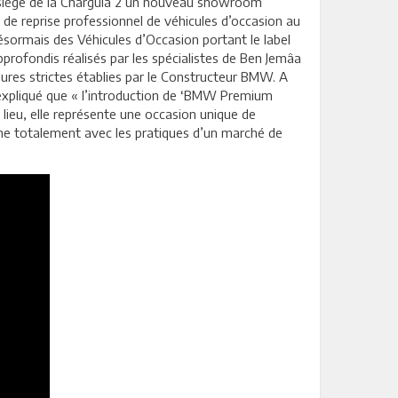
 siège de la Charguia 2 un nouveau showroom
de reprise professionnel de véhicules d’occasion au
ormais des Véhicules d’Occasion portant le label
rofondis réalisés par les spécialistes de Ben Jemâa
dures strictes établies par le Constructeur BMW. A
expliqué que « l’introduction de ‘BMW Premium
d lieu, elle représente une occasion unique de
nche totalement avec les pratiques d’un marché de