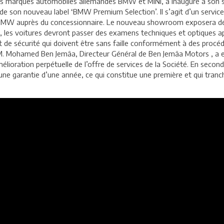
des marques automobiles allemandes BMW et MINI, a inauguré à son
e son nouveau label ‘BMW Premium Selection’. Il s’agit d’un service 
e BMW auprès du concessionnaire. Le nouveau showroom exposera dés
, les voitures devront passer des examens techniques et optiques app
tat de sécurité qui doivent être sans faille conformément à des procé
M. Mohamed Ben Jemâa, Directeur Général de Ben Jemâa Motors , a 
mélioration perpétuelle de l’offre de services de la Société. En secon
 une garantie d’une année, ce qui constitue une première et qui tra