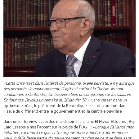
«Cette crise n’est dans l’intérêt de personne. Si elle persiste, il n’y aura que
des perdants : le gouvernement, l’Ugtt est surtout la Tunisie. Ils sont
condamnés à s’entendre; On trouvera bien un compromis sur les salaires.
En tout cas, j’exclus un remake du 26 janvier 78
»
. Sans verser dans un
optimisme béat, le président de la République s’est dit confiant dans
l’issue du différend entre le gouvernement et la centrale ouvrière.
dans une interview accordée mardi soir à la chaîne El Hiwar Ettounisi, Beji
Caïd Essebsi a mis l’accent sur le poids de l’UGTT:
«Lorsque j’ai lancé mon
initiative, j’ai tenu à ce que cette organisation y adhère. J’aurais même
voulu qu’elle fasse partie du gouvernement car rien ne peut se faire sans