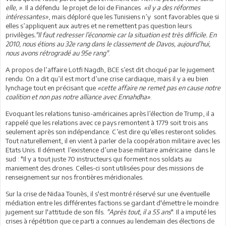
elle, »
. Il a défendu le projet de loi de Finances
«il y a des réformes
intéressantes»
, mais déploré que les Tunisiens n’y sont favorables que si
elles s’appliquent aux autres et ne remettent pas question leurs
privilèges
."Il faut redresser l’économie car la situation est très difficile. En
2010, nous étions au 32e rang dans le classement de Davos, aujourd’hui,
nous avons rétrogradé au 95e rang"
.
A propos de l’affaire Lotfi Nagdh, BCE s’est dit choqué par le jugement
rendu. On a dit qu’il est mort d’une crise cardiaque, mais il y a eu bien
lynchage tout en précisant que
«
cette affaire ne remet pas en cause notre
coalition et non pas notre alliance avec Ennahdha»
.
Evoquant les relations tuniso-américaines après l’élection de Trump, il a
rappelé que les relations avec ce pays remontent à 1779 soit trois ans
seulement après son indépendance. C’est dire qu’elles resteront solides.
Tout naturellement, il en vient à parler de la coopération militaire avec les
Etats Unis. Il dément l’existence d’une base militaire américaine dans le
sud : "Il y a tout juste 70 instructeurs qui forment nos soldats au
maniement des drones. Celles-ci sont utilisées pour des missions de
renseignement sur nos frontières méridionales.
Sur la crise de Nidaa Tounès, il s'est montré réservé sur une éventuelle
médiation entre les différentes factions se gardant d'émettre le moindre
jugement sur l'attitude de son fils.
"Après tout, il a 55 ans
". Il a imputé les
crises à répétition que ce parti a connues au lendemain des élections de