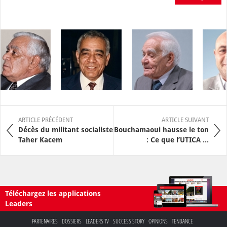
ARTICLE PRÉCÉDENT
ARTICLE SUIVANT
Décès du militant socialiste
Bouchamaoui hausse le ton
Taher Kacem
: Ce que l’UTICA ...
Téléchargez les applications
Leaders
PARTENAIRES
DOSSIERS
LEADERS TV
SUCCESS STORY
OPINIONS
TENDANCE