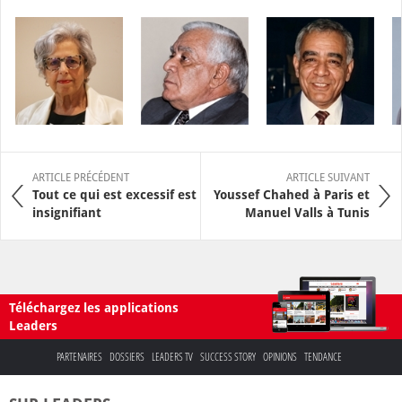
ARTICLE PRÉCÉDENT
ARTICLE SUIVANT
Tout ce qui est excessif est
Youssef Chahed à Paris et
insignifiant
Manuel Valls à Tunis
Téléchargez les applications
Leaders
PARTENAIRES
DOSSIERS
LEADERS TV
SUCCESS STORY
OPINIONS
TENDANCE