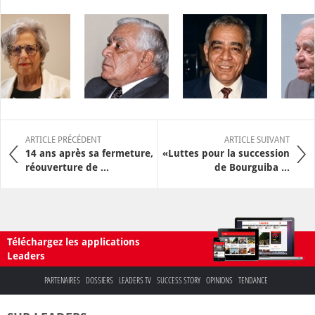
ARTICLE PRÉCÉDENT
ARTICLE SUIVANT
14 ans après sa fermeture,
«Luttes pour la succession
réouverture de ...
de Bourguiba ...
Téléchargez les applications
Leaders
PARTENAIRES
DOSSIERS
LEADERS TV
SUCCESS STORY
OPINIONS
TENDANCE