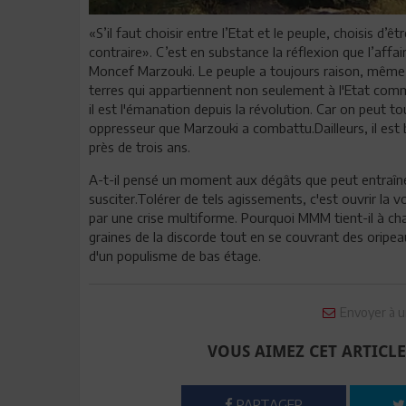
«S’il faut choisir entre l’Etat et le peuple, choisis d’ê
contraire». C’est en substance la réflexion que l’affai
Moncef Marzouki. Le peuple a toujours raison, même
terres qui appartiennent non seulement à l'Etat comm
il est l'émanation depuis la révolution. Car on peut tou
oppresseur que Marzouki a combattu.Dailleurs, il est 
près de trois ans.
A-t-il pensé un moment aux dégâts que peut entraîner
susciter.Tolérer de tels agissements, c'est ouvrir la 
par une crise multiforme. Pourquoi MMM tient-il à cha
graines de la discorde tout en se couvrant des oripeaux 
d'un populisme de bas étage.
Envoyer à u
VOUS AIMEZ CET ARTICLE
PARTAGER