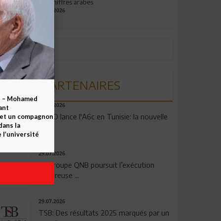
aux chiffres arabes
09.07.2026
PARTENAIRES
b – Mohamed
04.08.2026
ant
OPPO lance l'A6c en Tunisie: la nouvelle
 et un compagnon
dans la
...
 l’université
29.07.2026
Le Groupe QNB poursuit l’exécution
rigoureuse ...
29.07.2026
TSB: Des résultats 2025 marqués par un