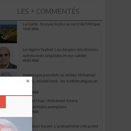
LES + COMMENTÉS
La Galite : le joyau le plus au nord de l'Afrique
12.07.2026
Le régime Tayibat: Les dangers des discours
nutritionnels simplistes et non validés
09.07.2026
Hommages ponctués au recteur Mohamed
Amara, décédé lundi : les mathématiques en
deuil
03.08.2026
Ahmed Friaa - Mohamed Amara:
l’Universitaire exemplaire
04.08.2026
Abdelaziz Kacem: L’arabophobie s’en prend