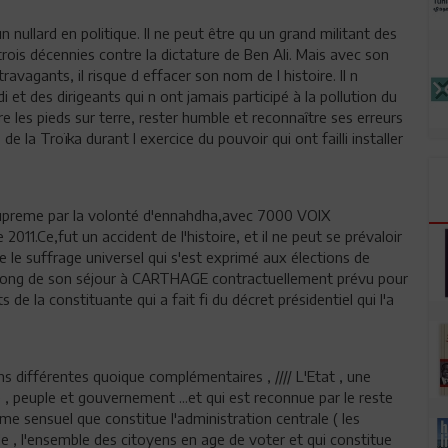
llard en politique. Il ne peut être qu un grand militant des
trois décennies contre la dictature de Ben Ali. Mais avec son
vagants, il risque d effacer son nom de l histoire. Il n
 et des dirigeants qui n ont jamais participé à la pollution du
tre les pieds sur terre, rester humble et reconnaître ses erreurs
 la Troïka durant l exercice du pouvoir qui ont failli installer
supreme par la volonté d'ennahdha,avec 7000 VOIX
011.Ce,fut un accident de l'histoire, et il ne peut se prévaloir
e le suffrage universel qui s'est exprimé aux élections de
au long de son séjour à CARTHAGE contractuellement prévu pour
e la constituante qui a fait fi du décret présidentiel qui l'a
ns différentes quoique complémentaires , //// L'Etat , une
 , peuple et gouvernement ...et qui est reconnue par le reste
me sensuel que constitue l'administration centrale ( les
euple , l'ensemble des citoyens en age de voter et qui constitue