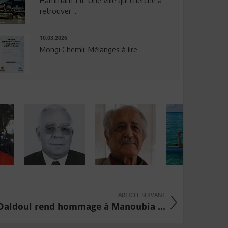
Hammam-Lif: Une ville qui cherche à
retrouver ...
10.03.2026
Mongi Chemli: Mélanges à lire
ARTICLE SUIVANT
 Daldoul rend hommage à Manoubia ...