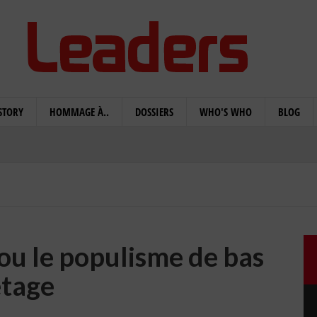
STORY
HOMMAGE À..
DOSSIERS
WHO'S WHO
BLOG
u le populisme de bas
étage