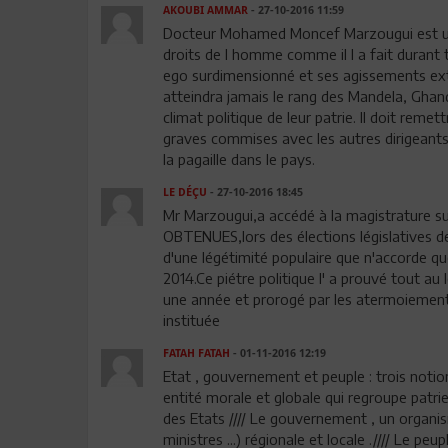
AKOUBI AMMAR
- 27-10-2016 11:59
Docteur Mohamed Moncef Marzougui est un nu
droits de l homme comme il l a fait durant 
ego surdimensionné et ses agissements extra
atteindra jamais le rang des Mandela, Ghandi
climat politique de leur patrie. Il doit remet
graves commises avec les autres dirigeants de
la pagaille dans le pays.
LE DÉÇU
- 27-10-2016 18:45
Mr Marzougui,a accédé à la magistrature 
OBTENUES,lors des élections législatives de 2
d'une légétimité populaire que n'accorde qu
2014.Ce piétre politique l' a prouvé tout 
une année et prorogé par les atermoiements d
instituée
FATAH FATAH
- 01-11-2016 12:19
Etat , gouvernement et peuple : trois notio
entité morale et globale qui regroupe patrie
des Etats //// Le gouvernement , un organis
ministres ...) régionale et locale .//// Le p