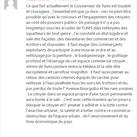
Ce que fait actuellement le Gouverneur de Tunis est louable
et courageux , l’essentiel est que ça dure , ceci ne peut être
possible qu'avec le concours et l'engagement des citoyens
au coté des pouvoirs publics. De passage il n' y a pas
longtemps sous les arcades de TUNIS déjà nettoyées des
squatteurs de tout genre , j'ai constaté un état lugubre et
sale des façades ,des devantures des commerces et des
trottoirs et chaussées . Il faut exiger des commerçants
exploitants de participer à une mise en ordre et au
nettoyage par la peinture , le badigeonnage , le grattage
profond et l’éclairage de cet espace commercial citoyen ,
vitrine de Tunis jointure entre la Médina et la ville dite
européenne et carrefour magrébin . Il faut aussi penser au
retour des camions citernes équipés de carcher pour
nettoyer à l'eau javellisée tous les soirs les trottoirs et les
pas perdus de toute l' Avenue Bourguiba et les rues voisines
. Le citoyen dans un espace propre d'une tacon permanente
aura honte à le salir , c'est avec cette manière qu'on pourra
éduquer le citoyen et l' amener à adhérer à la lutte contre
l'anarchie urbaine , la saleté et à lutter contre ce commerce
destructeur de l'espace urbain , de l' environnement et du
tissu économique du pays .