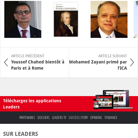
ARTICLE PRÉCÉDENT
ARTICLE SUIVANT
Youssef Chahed bientôt à
Mohamed Zayani primé par
Paris et à Rome
l’ICA
Téléchargez les applications
Leaders
PARTENAIRES
DOSSIERS
LEADERS TV
SUCCESS STORY
OPINIONS
TENDANCE
SUR LEADERS