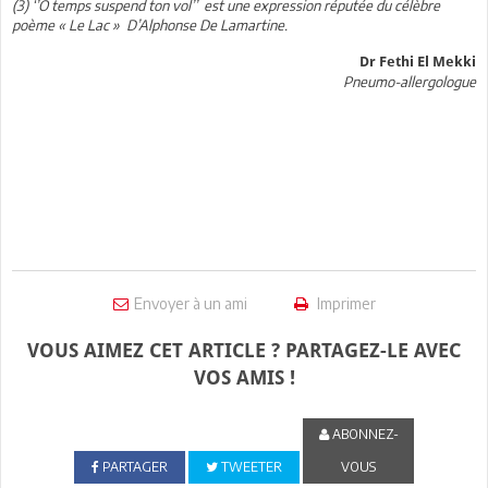
(3) ‘’O temps suspend ton vol’’ est une expression réputée du célèbre
poème « Le Lac » D’Alphonse De Lamartine.
Dr Fethi El Mekki
Pneumo-allergologue
Envoyer à un ami
Imprimer
VOUS AIMEZ CET ARTICLE ? PARTAGEZ-LE AVEC
VOS AMIS !
ABONNEZ-
PARTAGER
TWEETER
VOUS