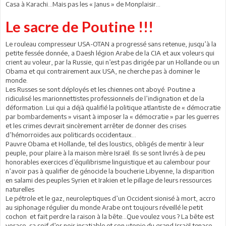
Casa à Karachi...Mais pas les « Janus » de Monplaisir...
Le sacre de Poutine !!!
Le rouleau compresseur USA-OTAN a progressé sans retenue, jusqu’à la
petite fessée donnée, a Daesh légion Arabe de la CIA et aux voleurs qui
crient au voleur, par la Russie, qui n’est pas dirigée par un Hollande ou un
Obama et qui contrairement aux USA, ne cherche pas à dominer le
monde.
Les Russes se sont déployés et les chiennes ont aboyé. Poutine a
ridiculisé les marionnettistes professionnels de l’indignation et de la
déformation. Lui qui a déjà qualifié la politique atlantiste de « démocratie
par bombardements » visant à imposer la « démocratie » par les guerres
et les crimes devrait sincèrement arrêter de donner des crises
d’hémorroïdes aux politicards occidentaux…
Pauvre Obama et Hollande, tel des loustics, obligés de mentir à leur
peuple, pour plaire à la maison mère Israël. Ils se sont livrés à de peu
honorables exercices d’équilibrisme linguistique et au calembour pour
n’avoir pas à qualifier de génocide la boucherie Libyenne, la disparition
en salami des peuples Syrien et Irakien et le pillage de leurs ressources
naturelles
Le pétrole et le gaz, neuroleptiques d’un Occident sionisé à mort, accro
au siphonage régulier du monde Arabe ont toujours réveillé le petit
cochon et fait perdre la raison à la bête…Que voulez vous ? La bête est
vorace, sa soif d’or noir insatiable et son utopie du grand Israël tenace …