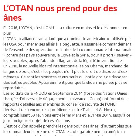
L’OTAN nous prend pour des
ânes
En 2016, L’OTAN, c’est l’ONU… La culture en moins et le déshonneur en
plus…
L’OTAN –« alliance transatlantique à dominante américaine »- utilisée par
les USA pour mener ses alliés à la baguette, a assumé le commandement
de l’ensemble des opérations militaire de la « communauté internationale
» contre des pays souverains, la Libye et la Syrie, pour a priori « sauver »
leurs peuples, après l’abandon flagrant de la légalité internationale.
En 2016, la nouvelle légalité internationale, selon Obama, marchand de
langue de bois, c’est « les peuples n’ont plus le droit de disposer d’eux
mêmes ». Ce sont les sionistes et eux seuls qui ont le droit de disposer
des autres peuples. Apparemment pour que la shoah ne puisse plus se
reproduire...
Les soldats de la FNUOD en Septembre 2014 (force des Nations Unies
chargée d’observer le dégagement au niveau du Golan) ont fourni des
rapports détaillés aux membres du conseil de sécurité de l’ONU
décrivant des rencontres quotidiennes entre Tsahal et Al-Nosra,
comptabilisant 59 réunions entre le 1er Mars et le 31 Mai 2014. Jusqu'à ce
jour, on ignore l’objet de ces réunions...
C’est ce qu’on appelle prendre les gens pour des ânes, d’autant plus que
le commandeur suprême de l’OTAN est obligatoirement un américain