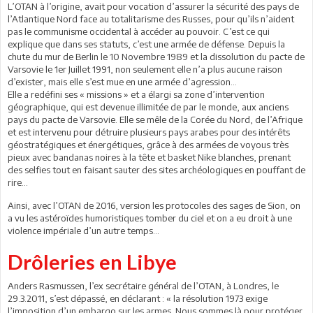
L’OTAN à l’origine, avait pour vocation d’assurer la sécurité des pays de
l’Atlantique Nord face au totalitarisme des Russes, pour qu’ils n’aident
pas le communisme occidental à accéder au pouvoir. C’est ce qui
explique que dans ses statuts, c’est une armée de défense. Depuis la
chute du mur de Berlin le 10 Novembre 1989 et la dissolution du pacte de
Varsovie le 1er Juillet 1991, non seulement elle n’a plus aucune raison
d’exister, mais elle s’est mue en une armée d’agression...
Elle a redéfini ses « missions » et a élargi sa zone d’intervention
géographique, qui est devenue illimitée de par le monde, aux anciens
pays du pacte de Varsovie. Elle se mêle de la Corée du Nord, de l’Afrique
et est intervenu pour détruire plusieurs pays arabes pour des intérêts
géostratégiques et énergétiques, grâce à des armées de voyous très
pieux avec bandanas noires à la tête et basket Nike blanches, prenant
des selfies tout en faisant sauter des sites archéologiques en pouffant de
rire...
Ainsi, avec l’OTAN de 2016, version les protocoles des sages de Sion, on
a vu les astéroïdes humoristiques tomber du ciel et on a eu droit à une
violence impériale d’un autre temps...
Drôleries en Libye
Anders Rasmussen, l’ex secrétaire général de l’OTAN, à Londres, le
29.3.2011, s’est dépassé, en déclarant : « la résolution 1973 exige
l’imposition d’un embargo sur les armes. Nous sommes là pour protéger