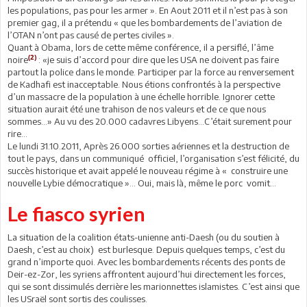
les populations, pas pour les armer ». En Aout 2011 et il n’est pas à son
premier gag, il a prétendu « que les bombardements de l’aviation de
l’OTAN n’ont pas causé de pertes civiles ».
Quant à Obama, lors de cette même conférence, il a persiflé, l’âme
(2)
noire
: «je suis d’accord pour dire que les USA ne doivent pas faire
partout la police dans le monde. Participer par la force au renversement
de Kadhafi est inacceptable. Nous étions confrontés à la perspective
d’un massacre de la population à une échelle horrible. Ignorer cette
situation aurait été une trahison de nos valeurs et de ce que nous
sommes…» Au vu des 20.000 cadavres Libyens...C’était surement pour
rire...
Le lundi 31.10.2011, Après 26.000 sorties aériennes et la destruction de
tout le pays, dans un communiqué officiel, l’organisation s’est félicité, du
succès historique et avait appelé le nouveau régime à « construire une
nouvelle Lybie démocratique »… Oui, mais là, même le porc vomit…
Le fiasco syrien
La situation de la coalition états-unienne anti-Daesh (ou du soutien à
Daesh, c’est au choix) est burlesque. Depuis quelques temps, c’est du
grand n’importe quoi. Avec les bombardements récents des ponts de
Deir-ez-Zor, les syriens affrontent aujourd’hui directement les forces,
qui se sont dissimulés derrière les marionnettes islamistes. C’est ainsi que
les USraël sont sortis des coulisses.