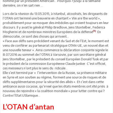
nommé par un président Américain... Pourquoi ? Jusqu’à la semaine
dernière, on n’en sait rien ...
Lors de la réunion du 13.05.2015, à Istanbul, alcoolisés, les dirigeants de
l’OTAN ont terminé une beuverie en chantant « We are the world »,
probablement pour se moquer des imbéciles qui croient toujours en leur
discours. Il y avait le général Philip Bredlove, Jens Stontelber, Federica
(1)
Mogherini et de nombreux ministres Européens de la défense
. En
démocratie, ce sont des choses qui arrivent...
« Face aux défis sans précédent venant du Sud et de l’Est, le moment est
venu de conférer au partenariat stratégique OTAN-UE, un nouvel élan et
une nouvelle teneur ». Ainsi commence la déclaration conjointe signée le
8.07.2016 au sommet de l’OTAN à Varsovie, par son secrétaire général
Jens Stontelber, par le président du conseil Européen Donald Tusk et par
le président de la commission Européenne Claude Junker. C’est officiel,
ces messieurs n’ont plus le sens du ridicule...
Elle s’est terminé par « l’intervention de la Russie, sa présence militaire
en Syrie et son soutien au régime, forment une source de risques et de
défis supplémentaires pour la sécurité des alliés ». Et c’est dans cette
ambiance aussi cocasse, qu’irreel que les états membres ont été priés à
nouveau de rejoindre « la coalition mondiale » pour lutter contre qui ?
Contre l’Etat USlamique...
L’OTAN d’antan