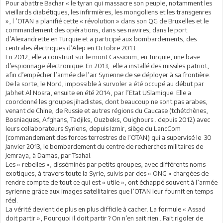
Pour abattre Bachar « le tyran qui massacre son peuple, notamment les
vieillards diabétiques, les infirmières, les mongoliens et les transgenres
», l ’OTAN a planifié cette « révolution » dans son QG de Bruxelles et le
commandement des opérations, dans ses navires, dans le port
d’Alexandrette en Turquie et a participé aux bombardements, des
centrales électriques d’Alep en Octobre 2013...
En 2012, elle a construit sur le mont Cassioum, en Turquie, une base
d’espionnage électronique. En 2013, elle a installé des missiles patriot,
afin d’empêcher l’armée de l’air Syrienne de se déployer à sa frontière.
De la sorte, le Nord, impossible à survoler a été occupé au début par
Jabhet Al Nosra, ensuite en été 2014, par l’Etat USlamique. Elle a
coordonné les groupes jihadistes, dont beaucoup ne sont pas arabes,
venant de Chine, de Russie et autres régions du Caucase (tchétchènes,
Bosniaques, Afghans, Tadjiks, Ouzbeks, Ouighours…depuis 2012) avec
leurs collaborateurs Syriens, depuis Izmir, siège du LancCom
(commandement des forces terrestres de l’OTAN) qui a supervisé le 30
Janvier 2013, le bombardement du centre de recherches militaires de
Jemraya, à Damas, par Tsahal.
Les « rebelles », disséminés par petits groupes, avec différents noms
exotiques, à travers toute la Syrie, suivis par des « ONG » chargées de
rendre compte de tout ce qui est « utile », ont échappé souvent à l’armée
syrienne grâce aux images satellitaires que l’OTAN leur fournit en temps
réel.
La vérité devient de plus en plus difficile à cacher. La formule « Assad
doit partir », Pourquoi il doit partir ? On n’en sait rien...Fait rigoler de