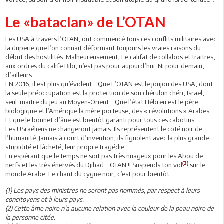
Le «bataclan» de L’OTAN
Les USA à travers l’OTAN, ont commencé tous ces conflits militaires avec
la duperie que l’on connait déformant toujours les vraies raisons du
début des hostilités. Malheureusement, Le califat de collabos et traitres,
aux ordres du calife Bibi, n’est pas pour aujourd’hui. Ni pour demain,
d’ailleurs...
EN 2016, il est plus qu’évident... Que L’OTAN est le joujou des USA, dont
la seule préoccupation est la protection de son chérubin chéri, Israël,
seul maitre du jeu au Moyen-Orient... Que l’état Hébreu est le père
biologique et l’Amérique la mère porteuse, des « révolutions » Arabes…
Et que le bonnet d’âne est bientôt garanti pour tous ces cabotins...
Les USraéliens ne changeront jamais. Ils représentent le coté noir de
l’humanité. Jamais à court d’invention, ils fignolent avec la plus grande
stupidité et lâcheté, leur propre tragédie…
En espérant que le temps ne soit pas très nuageux pour les Abou de
(3)
nerfs et les très énervés du Djihad… OTAN !! Suspends ton vol
sur le
monde Arabe. Le chant du cygne noir, c’est pour bientôt
(1) Les pays des ministres ne seront pas nommés, par respect à leurs
concitoyens et à leurs pays.
(2) Cette âme noire n’a aucune relation avec la couleur de la peau noire de
la personne citée.