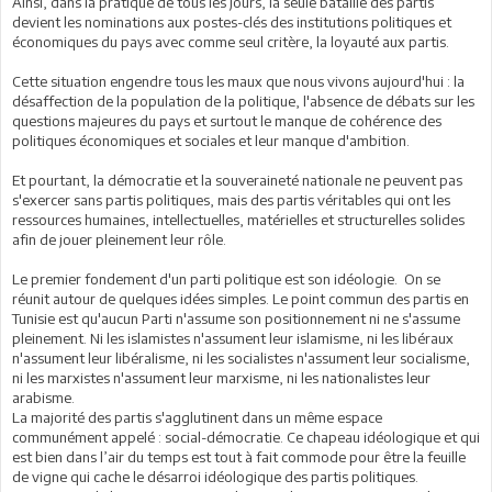
Ainsi, dans la pratique de tous les jours, la seule bataille des partis
devient les nominations aux postes-clés des institutions politiques et
économiques du pays avec comme seul critère, la loyauté aux partis.
Cette situation engendre tous les maux que nous vivons aujourd'hui : la
désaffection de la population de la politique, l'absence de débats sur les
questions majeures du pays et surtout le manque de cohérence des
politiques économiques et sociales et leur manque d'ambition.
Et pourtant, la démocratie et la souveraineté nationale ne peuvent pas
s'exercer sans partis politiques, mais des partis véritables qui ont les
ressources humaines, intellectuelles, matérielles et structurelles solides
afin de jouer pleinement leur rôle.
Le premier fondement d'un parti politique est son idéologie. On se
réunit autour de quelques idées simples. Le point commun des partis en
Tunisie est qu'aucun Parti n'assume son positionnement ni ne s'assume
pleinement. Ni les islamistes n'assument leur islamisme, ni les libéraux
n'assument leur libéralisme, ni les socialistes n'assument leur socialisme,
ni les marxistes n'assument leur marxisme, ni les nationalistes leur
arabisme.
La majorité des partis s'agglutinent dans un même espace
communément appelé : social-démocratie. Ce chapeau idéologique et qui
est bien dans l’air du temps est tout à fait commode pour être la feuille
de vigne qui cache le désarroi idéologique des partis politiques.