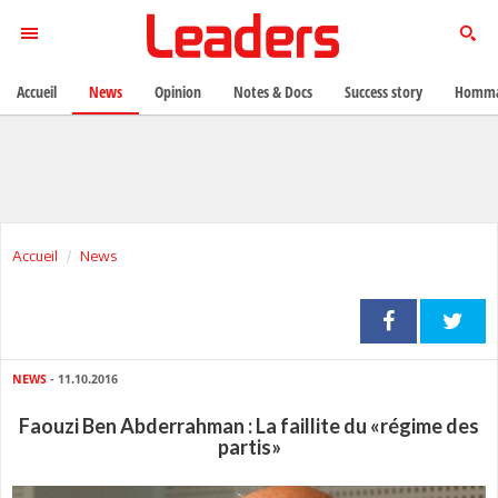
Accueil
News
Opinion
Notes & Docs
Success story
Homma
Accueil
News
NEWS
- 11.10.2016
Faouzi Ben Abderrahman : La faillite du «régime des
partis»