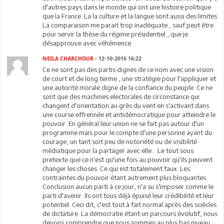
d'autres pays dans le monde qui ont une histoire politique
que la France. La la culture et la langue sont aussi des limites
La comparaison me parait trop inadéquate , sauf peut être
pour servir la thèse du régime présidentiel , que je
désapprouve avec véhémence
NEILA CHARCHOUR
- 12-10-2016 16:22
Ce ne sont pas des partis dignes de ce nom avec une vision
de court et de long terme , une stratégie pour l'appliquer et
une autorité morale digne de la confiance du peuple. Ce ne
sont que des machines electorales de circonstance qui
changent d'orientation au grès du vent en s'activant dans
une course effrennée et antidémocratique pour atteindre le
pouvoir. En général leur union ne se fait pas autour d'un
programme mais pour le compte d'une personne ayant du
courage, un tant soit peu de notoriété ou de visibilité
médiatique pour la partager avec elle... Le tout sous
pretexte que ce n'est qu'une fois au pouvoir qu'ils peuvent
changer les choses. Ce qui est totalement faux. Les
contraintes du pouvoir étant autrement plus bloquantes.
Conclusion aucun parti à ce jour, n'a su s'imposer comme le
parti d'avenir. Ils ont tous déjà épuisé leur crédibilité et leur
potentiel. Ceci dit, c'est tout à fait normal après des sciècles
de dictature. La démocratie étant un parcours évolutif, nous
devons comprendre que nous sommes au plus bas niveau