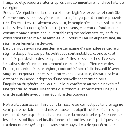
française et je voudrais citer ci-après sans commentaire l’analyse faite de
ce régime :
Sous la IVe république, la chambre basse, légifère, exécute, et contrôle.
Comme nous avons essayé de le montrer, il n’y a pas de contre-pouvoir
réel: l’exécutif est totalement assujetti, le peuple n’est jamais sollicité en
dehors des élections générales (…) En ce sens, en dépit defondements
constitutionnels instituant un véritable régime parlementaire, les faits
consacrent un régime d’assemblée, ou, pour utiliser un euphémisme, un
régime parlementaire dévoyé.
De plus, nous avons vu que derrière ce régime d’assemblée se cache un
régime des partis. Les partis politiques sont instables, capricieux, et
dominés par des lobbies exerçant de réelles pressions. Les diverses
tentatives de réformes, notamment celle menée par Pierre Mendès-
France, ont échoué, et le régime, confronté à une réelle instabilité avec
vingt-et-un gouvernements en douze ans d’existence, disparaitra le 4
octobre 1958 avec l’adoption d’une nouvelle constitution sous
l’impulsion du général de Gaulle. Celle-ci confèrera au pouvoir exécutif
une grande légitimité, une forme d’autonomie, et permettra une plus
grande stabilité avec un réel équilibre des pouvoirs.
Notre situation est similaire dans la mesure où ce n’est pas tant le régime
semi-parlementaire qui est mis en cause –quoiqu’il mérite d'être revu par
certains de ses aspects- mais la pratique du pouvoir telle qu’exercée par
les acteurs politiques et institutionnels et dont les partis politiques ont
totalement dévoyé l’esprit. Dans notre pays, il y a de quoi écrire des