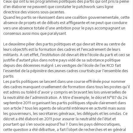
Ceux qui ont lu les programmes politiques des partis qui ont pris la peine
d’en élaborer ne peuvent que constater le patchwork sans ligne
directrice des visions sous-jacentes.
Quand les partis se réunissent dans une coalition gouvernementale, cette
absence de projets et de débats est affligeante et ne peut que conduire
vers une absence totale d’une ambition pour le pays accompagnant un
consensus aussi mou que paralysant.
Le deuxième pilier des partis politiques et qui devrait être au centre de
leurs objectifs est la formation des cadres et l'encadrement de leurs
militants. A cet effet, l'institution clé devrait être l'école du parti et ceci se
justifie d'autant plus dans notre pays vidé de sa substance politique
depuis des décennies malgré. Les vestiges de l’école de l’ex RCD fait
l’essentiel de la pépinière des jeunes cadres courtisés par l’ensemble des
partis.
Les partis politiques se lancent dans une course effrénée pour nommer
des cadres manquant cruellement de formation dans tous les postes qu’il
est admis ou toléré d’avoir y compris en bravant les lois universelles de
la neutralité de l’administration. A titre d’exemple, le décret N°87 du 24
septembre 2011 organisant les partis politiques stipule clairement dans
son article 7 tous les agents de sécurité intérieure en activité mais aussi
les gouverneurs, les secrétaires généraux, les délégués et les omdas. Ce
décret a été élaboré en 2011 pour assurer la neutralité de l’état et
pourtant qui s’en soucie aujourd’hui ? Dans les pays démocratiques,
cette question a été débattue, a fait l’objet de recherches et en général