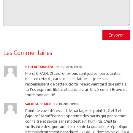
Envoyer
Les Commentaires
HEDI AIT KHALIFA
- 11-10-2016 16:10
Merci Si FAOUZI Les reflexions sont justes, percutantes,
mais en retard , car le mal est fait..Mais je te suis
reconnaissant de cette lucidité..Mieux vaut tard que jamais,
tu t'es exprimé, libéré et dans le vrai .Sincèrement Bravo et
toute mon amitié.
SALHI SGFHAIER
- 12-10-2016 09:36
Point de vue intéressant. Je partage les point 1 , 2 et 3 et
j'ajoute " la suffisance apparente des partis qui pense tout
connaitre et savoir sans modestie ni humilité. C'est la
suffisance des ignorants L'exemple la quatrième république
est maladroitement parachuté . Si Faouzi doit savoir qu'il y a