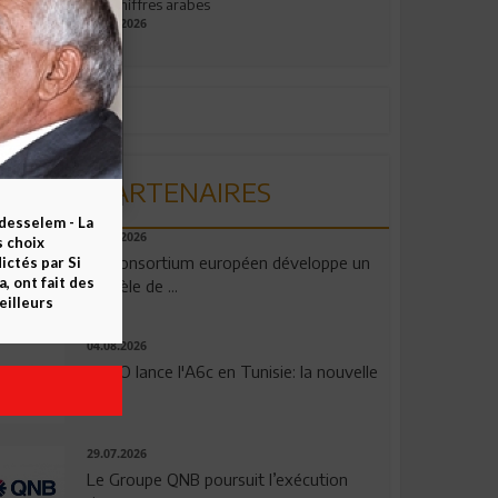
aux chiffres arabes
09.07.2026
PARTENAIRES
esselem - La
06.08.2026
s choix
Un consortium européen développe un
ctés par Si
 ont fait des
modèle de ...
eilleurs
04.08.2026
OPPO lance l'A6c en Tunisie: la nouvelle
...
29.07.2026
Le Groupe QNB poursuit l’exécution