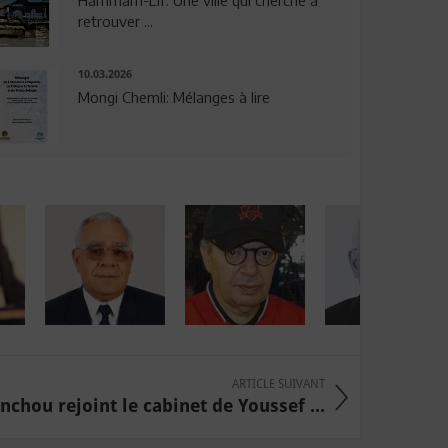
Hammam-Lif: Une ville qui cherche à
retrouver ...
10.03.2026
Mongi Chemli: Mélanges à lire
ARTICLE SUIVANT
nchou rejoint le cabinet de Youssef ...