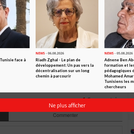
n ami
Imprimer
 ? PARTAGEZ-LE AVEC VOS AMIS !
NEWS
- 06.08.2026
NEWS
- 05.08.2026
TWEETER
ABONNEZ-VOUS
 Tunisie face à
Riadh Zghal - Le plan de
Adnene Ben Abd
développement: Un pas vers la
formation et le
décentralisation sur un long
pédagogiques di
chemin à parcourir
Mohamed Amara,
R CET ARTICLE
Tunisiens les m
chercheurs
1
Commentaire
Ne plus afficher
Commenter