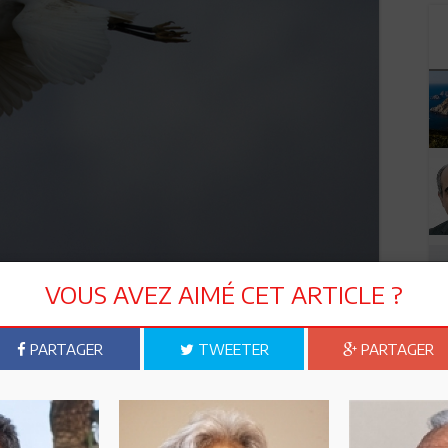
VOUS AVEZ AIMÉ CET ARTICLE ?
dera exactement avec le moment de retour de plusieurs
ter les dérangements créés par l’avant et l’après de
er un tel événement. Notre association a participé
PARTAGER
TWEETER
PARTAGER
ude de capacité d’accueil de ce site. Cette étude montre que
iteurs strictement encadrés et selon des périodes et conditions
cipants à la tombée de la nuit. »
ressources naturelles, comme elle figure dans la constitution
stère. »