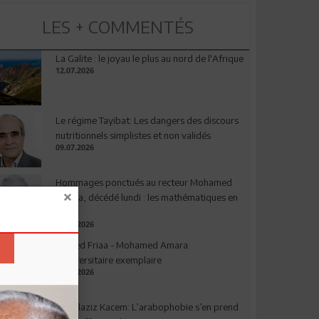
LES + COMMENTÉS
La Galite : le joyau le plus au nord de l'Afrique
12.07.2026
Le régime Tayibat: Les dangers des discours
nutritionnels simplistes et non validés
09.07.2026
Hommages ponctués au recteur Mohamed
Amara, décédé lundi : les mathématiques en
deuil
03.08.2026
Ahmed Friaa - Mohamed Amara:
l’Universitaire exemplaire
04.08.2026
Abdelaziz Kacem: L’arabophobie s’en prend