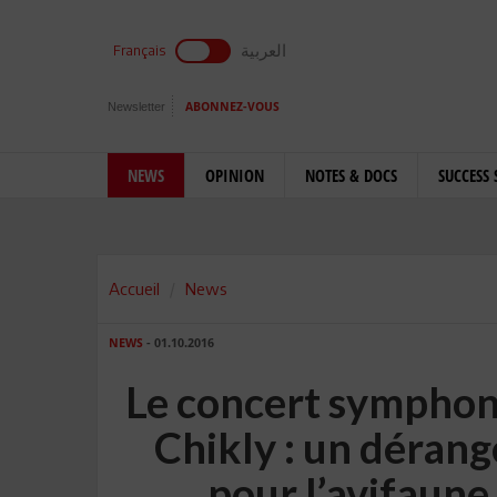
العربية
Français
Newsletter
ABONNEZ-VOUS
NEWS
OPINION
NOTES & DOCS
SUCCESS 
Accueil
News
NEWS
- 01.10.2016
Le concert symphoni
Chikly : un déran
pour l’avifaune