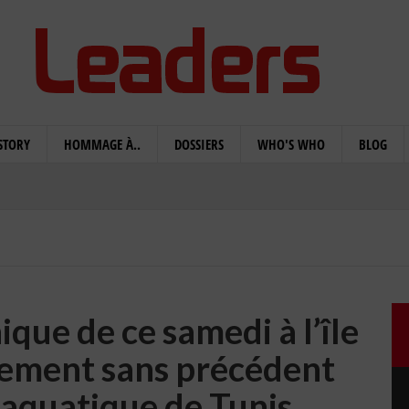
STORY
HOMMAGE À..
DOSSIERS
WHO'S WHO
BLOG
que de ce samedi à l’île
gement sans précédent
 aquatique de Tunis