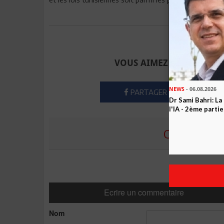
Envoyer à u
VOUS AIMEZ CET ARTICLE
NEWS
- 06.08.2026
PARTAGER
Dr Sami Bahri: La
l'IA - 2ème partie
COMMENTE
Ecrire un commentaire
Nom