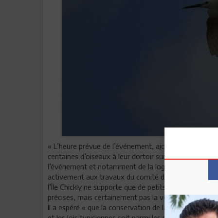
« L’heure prévue de l’événement, ajoute-t-il, coïnci
centaines d’oiseaux à leur dortoir sur l’île sans comp
l’événement et notamment de la logistique pour assur
activement aux travaux du comité de pilotage de l’ét
l’Île Chickly ne supporte que de petits groupes de vis
précises, mais certainement pas la venue de 200 parti
Il a espéré « que la conservation de la nature et des 
et les lois tunisiennes soit parmi les priorités du Mini