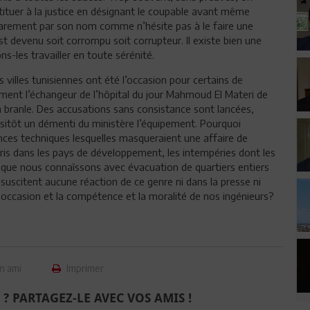
ituer à la justice en désignant le coupable avant même
lus rarement par son nom comme n’hésite pas à le faire une
est devenu soit corrompu soit corrupteur. Il existe bien une
ns-les travailler en toute sérénité.
villes tunisiennes ont été l’occasion pour certains de
ement l’échangeur de l’hôpital du jour Mahmoud El Materi de
n branle. Des accusations sans consistance sont lancées,
ssitôt un démenti du ministère l’équipement. Pourquoi
nces techniques lesquelles masqueraient une affaire de
is dans les pays de développement, les intempéries dont les
que nous connaîssons avec évacuation de quartiers entiers
uscitent aucune réaction de ce genre ni dans la presse ni
occasion et la compétence et la moralité de nos ingénieurs?
n ami
Imprimer
 ? PARTAGEZ-LE AVEC VOS AMIS !