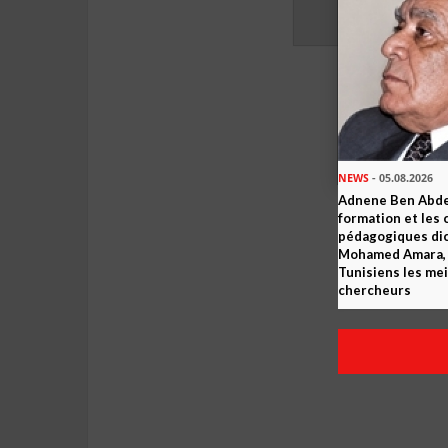
NEWS
- 05.08.2026
Adnene Ben Abde
formation et les 
pédagogiques dic
Mohamed Amara, o
Tunisiens les mei
chercheurs