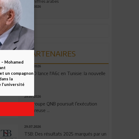
aux chiffres arabes
09.07.2026
PARTENAIRES
b – Mohamed
04.08.2026
ant
OPPO lance l'A6c en Tunisie: la nouvelle
 et un compagnon
dans la
...
 l’université
29.07.2026
Le Groupe QNB poursuit l’exécution
rigoureuse ...
29.07.2026
TSB: Des résultats 2025 marqués par un