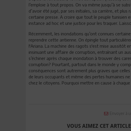
l’emploie à tout propos. On va même jusqu’à se subst
d’avoir été jugé, par ses initiales, sa carrière, et p
certaine presse. A croire que tout le peuple tunisien 
instance ad hoc et une justice pour les traquer. Laisso
Récemment, les inondations qu’ont connues certaines 
reprendre cette antienne. On épingle tout particulièr
l'Ariana. La machine des ragots s'est mise aussitôt e
insinuant une affaire de corruption, entraînant un au
s’échiner après chaque inondation à trouver des care
corruption? Pourtant, partout dans le monde y compr
conséquences sont autrement plus graves que celles 
de leurs occupants et même des pertes humaines ne s
chez le citoyens. Pourquoi mettre en cause à chaque 
Envoyer à u
VOUS AIMEZ CET ARTICLE