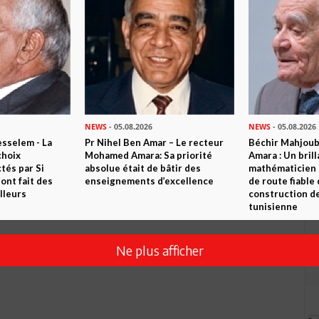
Envoyer
NEWS
- 05.08.2026
NEWS
- 05.08.2026
sselem - La
Pr Nihel Ben Amar – Le recteur
Béchir Mahjou
choix
Mohamed Amara: Sa priorité
Amara : Un brill
tés par Si
absolue était de bâtir des
mathématicien
nt fait des
enseignements d’excellence
de route fiable 
lleurs
construction de
tunisienne
Ne plus afficher