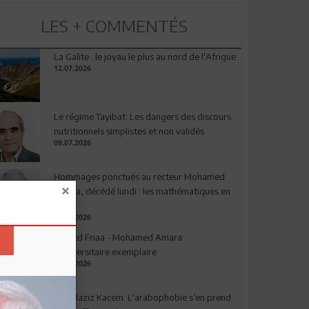
LES + COMMENTÉS
La Galite : le joyau le plus au nord de l'Afrique
12.07.2026
Le régime Tayibat: Les dangers des discours
nutritionnels simplistes et non validés
09.07.2026
Hommages ponctués au recteur Mohamed
Amara, décédé lundi : les mathématiques en
deuil
03.08.2026
Ahmed Friaa - Mohamed Amara:
l’Universitaire exemplaire
04.08.2026
Abdelaziz Kacem: L’arabophobie s’en prend