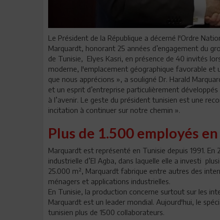
Le Président de la République a décerné l'Ordre Nati
Marquardt, honorant 25 années d’engagement du grou
de Tunisie, Elyes Kasri, en présence de 40 invités l
moderne, l'emplacement géographique favorable et 
que nous apprécions », a souligné Dr. Harald Marquard
et un esprit d’entreprise particulièrement développ
à l’avenir. Le geste du président tunisien est une 
incitation à continuer sur notre chemin ».
Plus de 1.500 employés en
Marquardt est représenté en Tunisie depuis 1991. En 2
industrielle d’El Agba, dans laquelle elle a investi plu
25.000 m², Marquardt fabrique entre autres des inte
ménagers et applications industrielles.
En Tunisie, la production concerne surtout sur les int
Marquardt est un leader mondial. Aujourd'hui, le spéc
tunisien plus de 1500 collaborateurs.