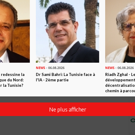
Envoyer
NEWS
- 06.08.2026
NEWS
- 06.08.2026
 redessine la
Dr Sami Bahri: La Tunisie face à
Riadh Zghal - L
ique du Nord:
l'IA - 2ème partie
développement:
 la Tunisie?
décentralisatio
chemin à parcou
Ne plus afficher