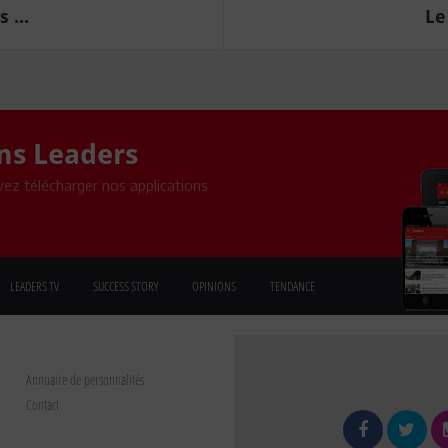
 ...
Le
ons Leaders
ez télécharger nos applications
LEADERS TV
SUCCESS STORY
OPINIONS
TENDANCE
Annuaire de personnalités
Contact