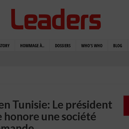
STORY
HOMMAGE À..
DOSSIERS
WHO'S WHO
BLOG
en Tunisie: Le président
e honore une société
emande