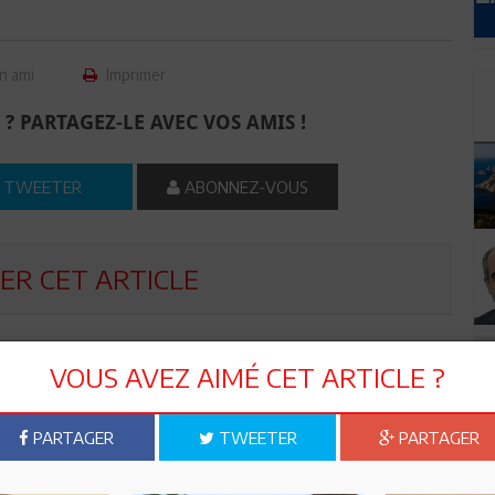
n ami
Imprimer
 ? PARTAGEZ-LE AVEC VOS AMIS !
TWEETER
ABONNEZ-VOUS
R CET ARTICLE
0
Commentaires
VOUS AVEZ AIMÉ CET ARTICLE ?
Commenter
PARTAGER
TWEETER
PARTAGER