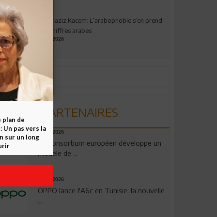
Abdelaziz Kacem: L’arabophobie s’en prend
aux chiffres arabes
09.07.2026
PARTENAIRES
e plan de
 Un pas vers la
06.08.2026
n sur un long
Un consortium européen développe un
rir
modèle de ...
04.08.2026
OPPO lance l'A6c en Tunisie: la nouvelle
...