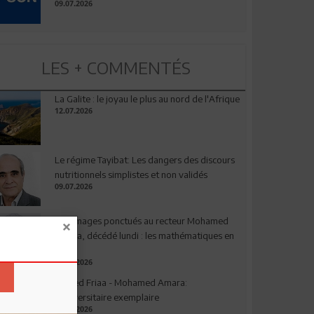
09.07.2026
LES + COMMENTÉS
La Galite : le joyau le plus au nord de l'Afrique
12.07.2026
Le régime Tayibat: Les dangers des discours
nutritionnels simplistes et non validés
09.07.2026
Hommages ponctués au recteur Mohamed
Amara, décédé lundi : les mathématiques en
deuil
03.08.2026
Ahmed Friaa - Mohamed Amara:
l’Universitaire exemplaire
04.08.2026