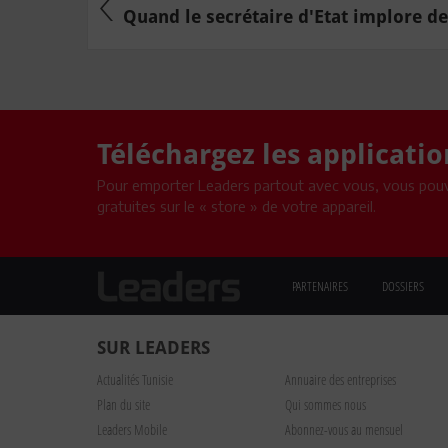
Quand le secrétaire d'Etat implore des
Téléchargez les applicati
Pour emporter Leaders partout avec vous, vous pouv
gratuites sur le « store » de votre appareil.
PARTENAIRES
DOSSIERS
SUR LEADERS
Actualités Tunisie
Annuaire des entreprises
Plan du site
Qui sommes nous
Leaders Mobile
Abonnez-vous au mensuel