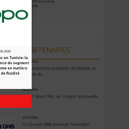
aux chiffres arabes
09.07.2026
PARTENAIRES
08.2026
c en Tunisie: la
06.08.2026
ence du segment
Un consortium européen développe un
mme en matière
 de fluidité
modèle de ...
04.08.2026
OPPO lance l'A6c en Tunisie: la nouvelle
...
29.07.2026
Le Groupe QNB poursuit l’exécution