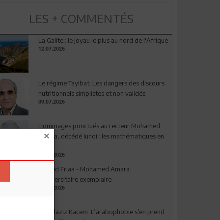
LES + COMMENTÉS
La Galite : le joyau le plus au nord de l'Afrique
12.07.2026
Le régime Tayibat: Les dangers des discours
nutritionnels simplistes et non validés
09.07.2026
Hommages ponctués au recteur Mohamed
Amara, décédé lundi : les mathématiques en
deuil
03.08.2026
Ahmed Friaa - Mohamed Amara:
l’Universitaire exemplaire
04.08.2026
Abdelaziz Kacem: L’arabophobie s’en prend