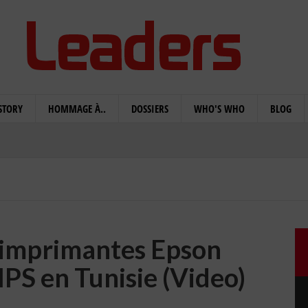
STORY
HOMMAGE À..
DOSSIERS
WHO'S WHO
BLOG
 imprimantes Epson
PS en Tunisie (Video)