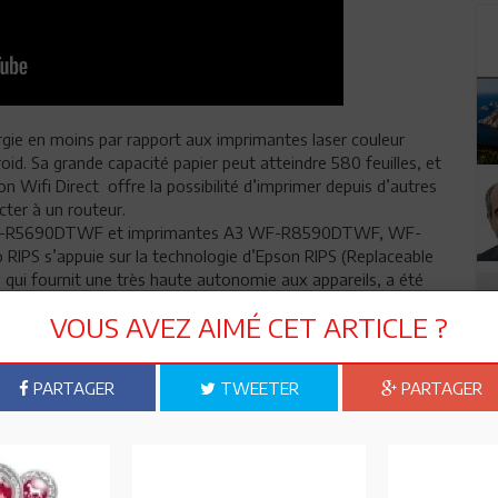
e en moins par rapport aux imprimantes laser couleur
oid. Sa grande capacité papier peut atteindre 580 feuilles, et
n Wifi Direct offre la possibilité d’imprimer depuis d’autres
cter à un routeur.
WF-R5690DTWF et imprimantes A3 WF-R8590DTWF, WF-
S s’appuie sur la technologie d’Epson RIPS (Replaceable
 qui fournit une très haute autonomie aux appareils, a été
d’un parc d’imprimantes aux coûts d’impressions prévisibles et
VOUS AVEZ AIMÉ CET ARTICLE ?
en permanence et leur entretien est simplifié au maximum.
er de la très grande productivité d’un parc local
PARTAGER
TWEETER
PARTAGER
. La nouvelle gamme intègre entre autre les modèles (enlever
90D3TWFC.
maine de l’impression professionnelle, les imprimantes Epson
pour leur fiabilité. Elles consomment moins d’énergie et