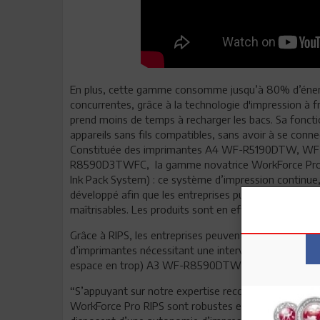
En plus, cette gamme consomme jusqu’à 80% d’énergi
concurrentes, grâce à la technologie d'impression à fr
prend moins de temps à recharger les bacs. Sa fonctio
appareils sans fils compatibles, sans avoir à se conne
Constituée des imprimantes A4 WF-R5190DTW, 
R8590D3TWFC, la gamme novatrice WorkForce Pro RIP
Ink Pack System) : ce système d’impression continue,
développé afin que les entreprises puissent se doter 
maîtrisables. Les produits sont en effet disponibles 
Grâce à RIPS, les entreprises peuvent désormais profit
d’imprimantes nécessitant une intervention minimale
espace en trop) A3 WF-R8590DTWF et WF-R85
“S’appuyant sur notre expertise reconnue dans le do
WorkForce Pro RIPS sont robustes et ont été primées 