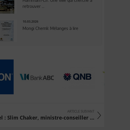
Hammam-Lif: Une ville qui cherche à
retrouver ...
10.03.2026
Mongi Chemli: Mélanges à lire
ARTICLE SUIVANT
el : Slim Chaker, ministre-conseiller ...