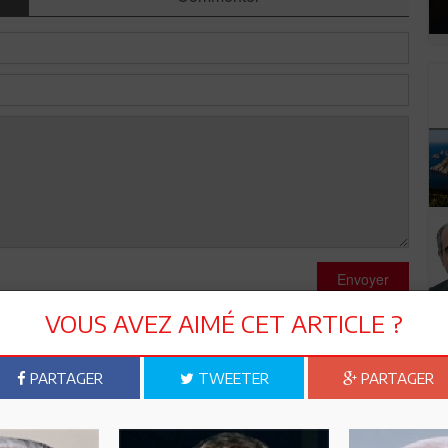
Envoyer
VOUS AVEZ AIMÉ CET ARTICLE ?
PARTAGER
TWEETER
PARTAGER
épris envers des protestataires (légitimes ou non ) pour en