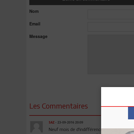
Nom
Email
Message
Les Commentaires
SAZ
- 23-09-2016 20:09
Neuf mois de d'indifférence confinant au m