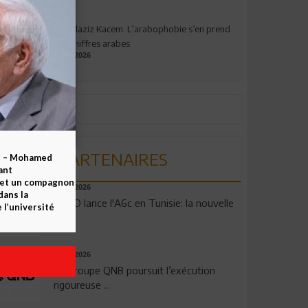
Abdelaziz Kacem: L’arabophobie s’en prend
aux chiffres arabes
09.07.2026
PARTENAIRES
b – Mohamed
ant
 et un compagnon
04.08.2026
dans la
OPPO lance l'A6c en Tunisie: la nouvelle
 l’université
...
29.07.2026
Le Groupe QNB poursuit l’exécution
rigoureuse ...