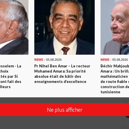
rs revendications et ce devant la menace de Petrofac de
 que cela aurait entrainé: une Tunisie figurant sur liste noire
énalités à débourser pour le préjudice causé à l'entreprise. De
ises me parait trop beau mais je ne peux qu'espérer qu'elles se
NEWS
- 05.08.2026
NEWS
- 05.08.2026
sselem - La
Pr Nihel Ben Amar – Le recteur
Béchir Mahjou
choix
Mohamed Amara: Sa priorité
Amara : Un brill
tés par Si
absolue était de bâtir des
mathématicien
nt fait des
enseignements d’excellence
de route fiable 
lleurs
construction de
tunisienne
Ne plus afficher