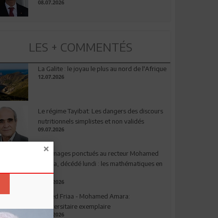
08.07.2026
LES + COMMENTÉS
La Galite : le joyau le plus au nord de l'Afrique
12.07.2026
Le régime Tayibat: Les dangers des discours
nutritionnels simplistes et non validés
09.07.2026
Hommages ponctués au recteur Mohamed
Amara, décédé lundi : les mathématiques en
deuil
03.08.2026
Ahmed Friaa - Mohamed Amara:
l’Universitaire exemplaire
04.08.2026