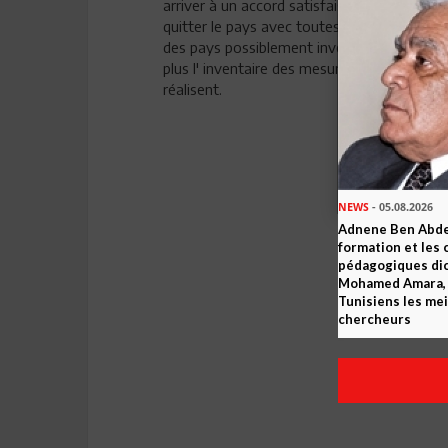
arriver à un accord satisfaisant toutes leu
quitter le pays avec toutes les conséquences
des pays possiblement investisseurs et les p
plus l' inventaire des mesures qui seront pr
réalisent.
NEWS
- 05.08.2026
Adnene Ben Abde
formation et les 
pédagogiques dic
Mohamed Amara, o
Tunisiens les mei
chercheurs