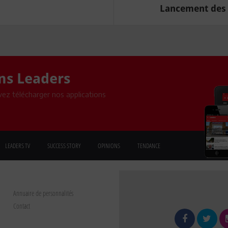
Lancement des 
ons Leaders
ez télécharger nos applications
LEADERS TV
SUCCESS STORY
OPINIONS
TENDANCE
Annuaire de personnalités
Contact