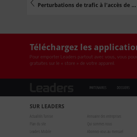
Perturbations de trafic à l'accès de ...
Téléchargez les applicati
Pour emporter Leaders partout avec vous, vous pouv
gratuites sur le « store » de votre appareil.
PARTENAIRES
DOSSIERS
SUR LEADERS
Actualités Tunisie
Annuaire des entreprises
Plan du site
Qui sommes nous
Leaders Mobile
Abonnez-vous au mensuel