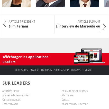
ARTICLE PRÉCÉDENT
ARTICLE SUIVANT
Slim Feriani
L'interview de Marzouki ou
...
Téléchargez les applications
Leaders
PARTENAIRES
DOSSIERS
LEADERS TV
SUCCESS STORY
OPINIONS
TENDANCE
SUR LEADERS
Actualités Tunisie
Annuaire des entreprises
Annuaire de personnalités
Plan du site
Qui sommes nous
Contact
Leaders Mobile
Abonnez-vous au mensuel