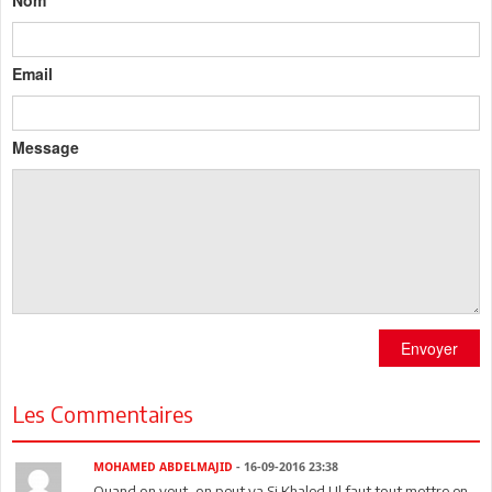
Email
Message
Envoyer
Les Commentaires
MOHAMED ABDELMAJID
- 16-09-2016 23:38
Quand on veut, on peut ya Si Khaled ! Il faut tout mettre en