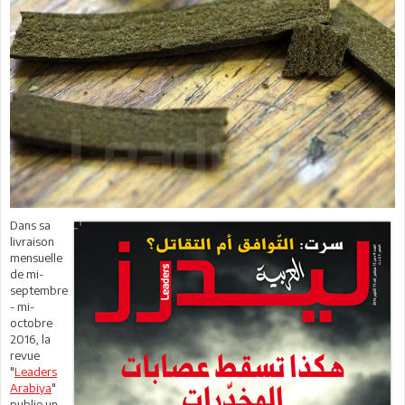
Dans sa
livraison
mensuelle
de mi-
septembre
- mi-
octobre
2016, la
revue
"
Leaders
Arabiya
"
publie un