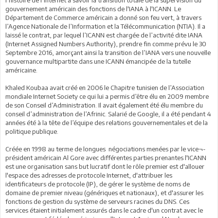
gouvernement américain des fonctions de l'IANA à l'ICANN. Le
Département de Commerce américain a donné son feu vert, à travers
l’Agence Nationale de l’Information et la Télécommunication (NTIA). Il a
laissé le contrat, par lequel l’ICANN est chargée de l’activité dite IANA
(Internet Assigned Numbers Authority), prendre fin comme prévu le 30
Septembre 2016, amorçant ainsi la transition de l’IANA vers une nouvelle
gouvernance multipartite dans une ICANN émancipée de la tutelle
américaine.
Khaled Koubaa avait créé en 2006 le Chapitre tunisien de l’Association
mondiale Internet Society ce qui lui a permis d’être élu en 2009 membre
de son Conseil d’Administration. Il avait également été élu membre du
conseil d’administration de l’Afrinic. Salarié de Google, il a été pendant 4
années été à la tête de l’équipe des relations gouvernementales et de la
politique publique.
Créée en 1998 au terme de longues négociations menées par le vice¬-
président américain Al Gore avec différentes parties prenantes l'ICANN
est une organisation sans but lucratif dont le rôle premier est d'allouer
l'espace des adresses de protocole Internet, d'attribuer les
identificateurs de protocole (IP), de gérer le système de noms de
domaine de premier niveau (génériques et nationaux), et d'assurer les
fonctions de gestion du système de serveurs racines du DNS. Ces
services étaient initialement assurés dans le cadre d'un contrat avec le