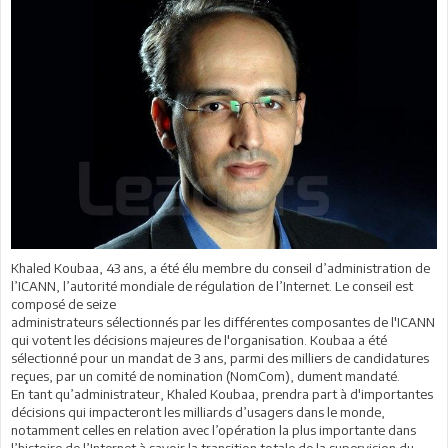
Khaled Koubaa, 43 ans, a été élu membre du conseil d’administration de
l’ICANN, l’autorité mondiale de régulation de l’Internet. Le conseil est
composé de seize
administrateurs sélectionnés par les différentes composantes de l'ICANN
qui votent les décisions majeures de l'organisation. Koubaa a été
sélectionné pour un mandat de 3 ans, parmi des milliers de candidatures
reçues, par un comité de nomination (NomCom), dument mandaté.
En tant qu’administrateur, Khaled Koubaa, prendra part à d'importantes
décisions qui impacteront les milliards d’usagers dans le monde,
notamment celles en relation avec l’opération la plus importante dans
l’histoire de l’Internet à savoir la transition totale de la supervision du