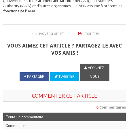
gouvernement fédéral américain par l'Internet Assigned Numbers
Authority (IANA) et d'autres organismes. L'ICANN assume à présent les
fonctions de l'IANA.
Envoyer à un ami
Imprimer
VOUS AIMEZ CET ARTICLE ? PARTAGEZ-LE AVEC
VOS AMIS !
ABONNEZ-
PARTAGER
TWEETER
VOUS
COMMENTER CET ARTICLE
0
Commentaires
Ecrire un commentaire
Commenter