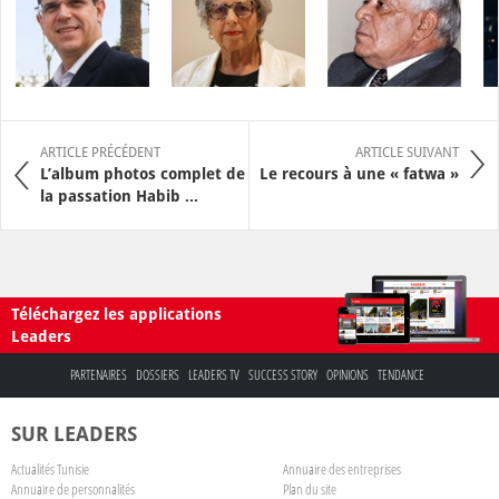
ARTICLE PRÉCÉDENT
ARTICLE SUIVANT
L’album photos complet de
Le recours à une « fatwa »
la passation Habib ...
Téléchargez les applications
Leaders
PARTENAIRES
DOSSIERS
LEADERS TV
SUCCESS STORY
OPINIONS
TENDANCE
SUR LEADERS
Actualités Tunisie
Annuaire des entreprises
Annuaire de personnalités
Plan du site