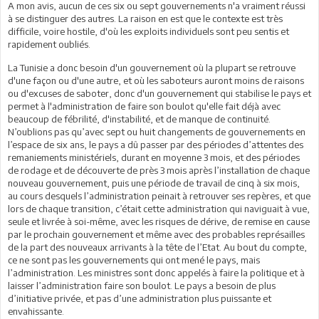
A mon avis, aucun de ces six ou sept gouvernements n'a vraiment réussi
à se distinguer des autres. La raison en est que le contexte est très
difficile, voire hostile, d'où les exploits individuels sont peu sentis et
rapidement oubliés.
La Tunisie a donc besoin d'un gouvernement où la plupart se retrouve
d'une façon ou d'une autre, et où les saboteurs auront moins de raisons
ou d'excuses de saboter, donc d'un gouvernement qui stabilise le pays et
permet à l'administration de faire son boulot qu'elle fait déjà avec
beaucoup de fébrilité, d'instabilité, et de manque de continuité.
N’oublions pas qu’avec sept ou huit changements de gouvernements en
l’espace de six ans, le pays a dû passer par des périodes d’attentes des
remaniements ministériels, durant en moyenne 3 mois, et des périodes
de rodage et de découverte de près 3 mois après l’installation de chaque
nouveau gouvernement, puis une période de travail de cinq à six mois,
au cours desquels l’administration peinait à retrouver ses repères, et que
lors de chaque transition, c’était cette administration qui naviguait à vue,
seule et livrée à soi-même, avec les risques de dérive, de remise en cause
par le prochain gouvernement et même avec des probables représailles
de la part des nouveaux arrivants à la tête de l’Etat. Au bout du compte,
ce ne sont pas les gouvernements qui ont mené le pays, mais
l’administration. Les ministres sont donc appelés à faire la politique et à
laisser l’administration faire son boulot. Le pays a besoin de plus
d’initiative privée, et pas d’une administration plus puissante et
envahissante.