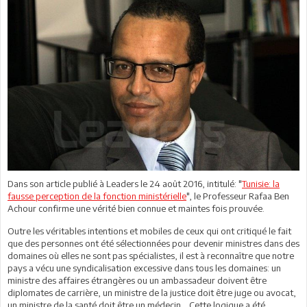
Dans son article publié à Leaders le 24 août 2016, intitulé: "
Tunisie: la
fausse perception de la fonction ministérielle
", le Professeur Rafaa Ben
Achour confirme une vérité bien connue et maintes fois prouvée.
Outre les véritables intentions et mobiles de ceux qui ont critiqué le fait
que des personnes ont été sélectionnées pour devenir ministres dans des
domaines où elles ne sont pas spécialistes, il est à reconnaître que notre
pays a vécu une syndicalisation excessive dans tous les domaines: un
ministre des affaires étrangères ou un ambassadeur doivent être
diplomates de carrière, un ministre de la justice doit être juge ou avocat,
un ministre de la santé doit être un médecin… Cette logique a été