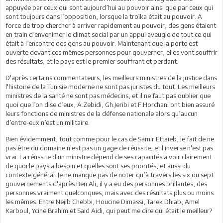
appuyée par ceux qui sont aujourd’hui au pouvoir ainsi que par ceux qui
sont toujours dans l’opposition, lorsque la troïka était au pouvoir. A
force de trop chercher à arriver rapidement au pouvoir, des gens étaient
en train d’envenimer le climat social par un appui aveugle de tout ce qui
était à l’encontre des gens au pouvoir. Maintenant que la porte est
ouverte devant ces mêmes personnes pour gouverner, elles vont souffrir
des résultats, et le pays est le premier souffrant et perdant.
D'après certains commentateurs, les meilleurs ministres de la justice dans
l'histoire de la Tunisie moderne ne sont pas juristes du tout. Les meilleurs
ministres de la santé ne sont pas médecins, et il ne faut pas oublier que
quoi que l’on dise d’eux, A.Zebidi, Gh.Jeribi et F.Horchani ont bien assuré
leurs fonctions de ministres de la défense nationale alors qu’aucun
d’entre-eux n’est un militaire.
Bien évidemment, tout comme pour le cas de Samir Ettaieb, le fait de ne
pas être du domaine n'est pas un gage de réussite, et l'inverse n'est pas
vrai. La réussite d'un ministre dépend de ses capacités à voir clairement
de quoi le pays a besoin et quelles sont ses priorités, et aussi du
contexte général. Je ne manque pas de noter qu’à travers les six ou sept
gouvernements d'après Ben Ali, il y a eu des personnes brillantes, des
personnes vraiment quelconques, mais avec des résultats plus ou moins
les mêmes. Entre Nejib Chebbi, Houcine Dimassi, Tarek Dhiab, Amel
Karboul, Ycine Brahim et Said Aidi, qui peut me dire qui était le meilleur?