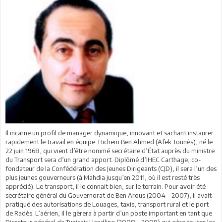
Il incarne un profil de manager dynamique, innovant et sachant instaurer
rapidement le travail en équipe. Hichem Ben Ahmed (Afek Tounès), né le
22 juin 1968, qui vient d’être nommé secrétaire d’État auprès du ministre
du Transport sera d’un grand apport. Diplômé d’IHEC Carthage, co-
fondateur de la Confédération des Jeunes Dirigeants (CJD), il sera l’un des
plus jeunes gouverneurs (à Mahdia jusqu’en 2011, où il est resté très
apprécié). Le transport, il le connait bien, sur le terrain. Pour avoir été
secrétaire général du Gouvernorat de Ben Arous (2004 – 2007), il avait
pratiqué des autorisations de Louages, taxis, transport rural et le port
de Radès. L’aérien, il le gèrera à partir d’un poste important en tant que
Directeur général de Tunisair Handling (2008 – 2009) qui gère toutes les