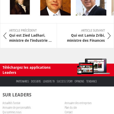
ARTICLE PRÉCÉDENT
ARTICLE SUIVANT
Qui est Zied Ladhari,
Qui est Lamia Zribi,
ministre de l’industrie ...
ministre des Finances
Téléchargez les applications
Leaders
PARTENAIRES
DOSSIERS
LEADERS TV
SUCCESS STORY
OPINIONS
TENDANCE
SUR LEADERS
Actualités Tunisie
Annuaire des entreprises
Annuaire de personnalités
Plan du site
Qui sommes nous
Contact