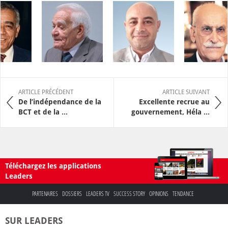
ARTICLE PRÉCÉDENT
ARTICLE SUIVANT
De l’indépendance de la
Excellente recrue au
BCT et de la ...
gouvernement, Héla ...
Téléchargez les applications
Leaders
PARTENAIRES
DOSSIERS
LEADERS TV
SUCCESS STORY
OPINIONS
TENDANCE
SUR LEADERS