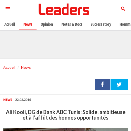
Accueil
News
Opinion
Notes & Docs
Success story
Homma
Accueil
News
NEWS
- 22.08.2016
Ali Kooli, DG de Bank ABC Tunis: Solide, ambitieuse
et à l’affût des bonnes opportunités