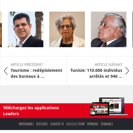
ARTICLE PRÉCÉDENT
ARTICLE SUIVANT
Tourisme : redéploiement
Tunisie: 110.000 individus
des bureaux à ...
arrêtés et 940 ...
Téléchargez les applications
Leaders
PARTENAIRES
DOSSIERS
LEADERS TV
SUCCESS STORY
OPINIONS
TENDANCE