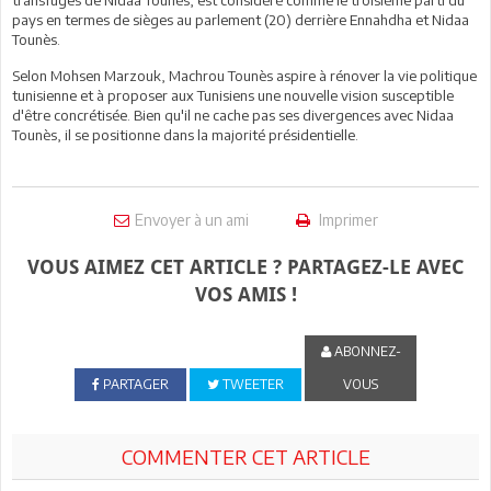
pays en termes de sièges au parlement (20) derrière Ennahdha et Nidaa
Tounès.
Selon Mohsen Marzouk, Machrou Tounès aspire à rénover la vie politique
tunisienne et à proposer aux Tunisiens une nouvelle vision susceptible
d'être concrétisée. Bien qu'il ne cache pas ses divergences avec Nidaa
Tounès, il se positionne dans la majorité présidentielle.
Envoyer à un ami
Imprimer
VOUS AIMEZ CET ARTICLE ? PARTAGEZ-LE AVEC
VOS AMIS !
ABONNEZ-
PARTAGER
TWEETER
VOUS
COMMENTER CET ARTICLE