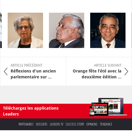
ARTICLE PRÉCÉDENT
ARTICLE SUIVANT
Réflexions d'un ancien
Orange fête l’été avec la
parlementaire sur ...
deuxième édition ...
Téléchargez les applications
Leaders
PARTENAIRES
DOSSIERS
LEADERS TV
SUCCESS STORY
OPINIONS
TENDANCE