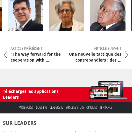
ARTICLE PRÉCÉDENT
ARTICLE SUIVANT
“The way forward for the
Une nouvelle tactique des
cooperation with ...
contrebandiers : des ...
Téléchargez les applications
Leaders
PARTENAIRES
DOSSIERS
LEADERS TV
SUCCESS STORY
OPINIONS
TENDANCE
SUR LEADERS