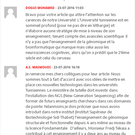
DOGUI MOHAMED
- 23-07-2016 11:03
Bravo pour votre article qui attire l'attention sur les
carences de notre Université. L'Université tunisienne est en
sommeil profond (pour ne pas dire en léthargie) et
n'élabore aucune stratégie de mise à niveau de son
enseignement, tenant compte des avancées scientifique. Il
n'y a pas que l'enseignement de la génomique et la
bioinformatique qui manque mais celui aussi les
neurosciences cognitives, alors qu'on a prédit que le 21ème
siècle est celui du cerveau.
A.S. MASMOUDI
- 23-07-2016 16:18
Je remercie mes chers collègues pour leur article. Nous
sommes tout à fait d'accord avec vos idées de mettre en
place ces nouvelles technologies dans les universités
Tunisiennes. Le ministère de tutelle doit investir dans
l'installation des NGS (New Generation Sequencing) afin de
former de futurs enseignants chercheurs dans ces domaines
de pointe. Néanmoins je dois préciser que nous avons
introduit dans notre institut (Institut Supérieur de
Biotechnologie Sidi Thabet) l'enseignement de génomique
structurale et fonctionnelle depuis 4 ans même au niveau de
la licence Fondamentale . D'ailleurs, Monsieur Fredj Tekaia a
contribué à cet enseignement il y a deux ans au niveau du