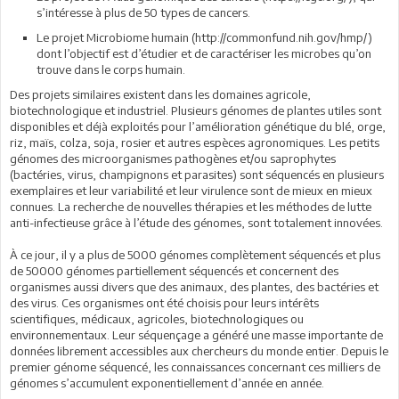
s’intéresse à plus de 50 types de cancers.
Le projet Microbiome humain (http://commonfund.nih.gov/hmp/)
dont l’objectif est d’étudier et de caractériser les microbes qu’on
trouve dans le corps humain.
Des projets similaires existent dans les domaines agricole,
biotechnologique et industriel. Plusieurs génomes de plantes utiles sont
disponibles et déjà exploités pour l’amélioration génétique du blé, orge,
riz, maïs, colza, soja, rosier et autres espèces agronomiques. Les petits
génomes des microorganismes pathogènes et/ou saprophytes
(bactéries, virus, champignons et parasites) sont séquencés en plusieurs
exemplaires et leur variabilité et leur virulence sont de mieux en mieux
connues. La recherche de nouvelles thérapies et les méthodes de lutte
anti-infectieuse grâce à l’étude des génomes, sont totalement innovées.
À ce jour, il y a plus de 5000 génomes complètement séquencés et plus
de 50000 génomes partiellement séquencés et concernent des
organismes aussi divers que des animaux, des plantes, des bactéries et
des virus. Ces organismes ont été choisis pour leurs intérêts
scientifiques, médicaux, agricoles, biotechnologiques ou
environnementaux. Leur séquençage a généré une masse importante de
données librement accessibles aux chercheurs du monde entier. Depuis le
premier génome séquencé, les connaissances concernant ces milliers de
génomes s’accumulent exponentiellement d’année en année.