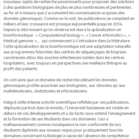
nouveaux sujets de recherche passionnants pour proposer des solutions
à des questions biologiques de plus en plus nombreuses et pertinentes
au fur et à mesure que s’accumulent les connaissances acquises des
données génomiques. Comme on le voit, les publications se comptent en
milliers et leur croissance est presque exponentielle jusqu’en 2014.
Depuis la décroissant qu’on observe est due à la spécialisation en
bioinformatique : « Computational biology », « Cancer informatics », «
Medical genomic »,... qui commencent à s’introduire dans la littérature.
Cette spécialisation de la bioinformatique est une adaptation naturelle
aux programmes futuristes des centres de séquençages de biopsies
cancéreuses et/ou des souches infectieuses isolées dans les centres
hospitaliers, avec toujours en perspectives une meilleure thérapie au
profit des patients
On voit ainsi que ce domaine de recherche utilisant les données
génomiques profite aussi bien aux biologistes, aux cliniciens qu’aux
mathématiciens, statisticiens et informaticiens.
Malgré cette intense activité scientifique reflétée par ces publications,
déployée partout dans le monde, l’Université tunisienne est restée en
dehors de ces développements et a de facto sous-estimé l’enseignement
et la formation de ses étudiants dans ces domaines. Ceci a
malheureusement comme conséquence la non-conformité de nos
étudiants diplômés aux niveaux requis pour pratiquement tous les
domaines concernant la Biologie à cause de l’absence de compétence