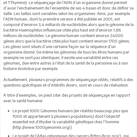
et T:Thymine). Le séquençage de l’ADN d’un organisme donné permet
d’avoir l’enchaînement de l’ensemble de ses 4 bases et donc de définir sa
taille. Les tailles sont variables selon les organismes. Ainsi, par exemple
l’ADN humain, dont la première version a été publiée en 2001, est
composé d’environ 3,4 milliards de nucléotides alors que le génome de la
bactérie Haemophilus influenzae citée plus haut est d’environ 1,86
millions de nucléotides. Le génome humain contient environ 24000
gènes alors que la bactérie citée plus haut contient environ 1700 gènes.
Les gènes sont situés d’une certaine façon sur la séquence d’un
organisme donné. De même les génomes de tous les êtres humains par
exemple ne sont pas identiques. Il existe une variabilité entre ces
génomes, due entre autres à l’état de la santé de la personne ou à son
histoire évolutive par exemple.
Actuellement, plusieurs programmes de séquençage ciblés, relatifs à des
questions spécifiques et d’intérêts divers, sont en cours de réalisation.
À titre d’exemples, on peut citer des projets de séquençage en rapport
avec la santé humaine:
Le projet 1000 Génomes humains (en réalités beaucoup plus que
1000 et appartenant à plusieurs populations) dont l’objectif
essentiel est d’étudier la variabilité génétique chez l’homme
(http://www.1000genomes.org/).
Le projet de l’Atlas génomique des cancers (https://icgc.org/), qui