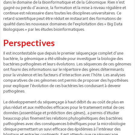
dans le domaine de la Bioinformatique et de la Génomique. Rien n’est
gagné ou perdu d’avance, la formation et la mise à niveau régulière et
continue est nécessaire dans toutes les disciplines universitaires. Ce
retard scientifique peut être réduit en instaurant des formations de
qualité dans les nouveaux domaines de l'exploitation des « Big Data
Biologiques » par les études bioinformatiques.
Perspectives
Il est incontestable que depuis le premier séquençage complet d’une
bactérie, la génomique a été utilisée pour investiguer la biologie des
bactéries pathogènes et leurs évolutions. Les séquences de ces génomes
ont fourni des informations sur le répertoire des gènes déterminants
pour la virulence et les facteurs d’interaction avec l’hôte. Les analyses
comparatives de ces génomes ont permis de proposer des hypothèses
pour expliquer l’évolution de ces bactéries les conduisant à devenir
pathogènes.
Le développement du séquençage à haut débit du au coût de plus en
plus réduit et aux méthodes efficaces pour le traitement initial de ces
données (assemblage et prédiction des gènes), a permis d’étudier
beaucoup plus finement les relations phylogénétiques des bactéries
pathogènes avec des conséquences bénéfiques pour la microbiologie
clinique permettant un suivi efficace des épidémies à l’intérieur des
hôpitaux et entre les continents. Il est attendu que ce séquençage