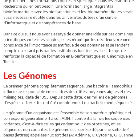
de procéder à des formations courtes et spécifiques dans les Instituts de
Recherche qui en ont besoin. Une formation large intégrant la
bioinformatique avec les biostatistiques et les biomathématiques serait
aussi nécessaire et utile dans les Universités dotées d’un centre
d’informatique et de compétences de base.
Dans ce qui suit nous avons essayé de donner une idée sur ces domaines
scientifiques en termes simples, en espérant que les décideurs prennent
conscience de l’importance scientifique de ces domaines et se rendent
compte du retard pris par les Institutions tunisiennes. Il est temps de
renforcer la capacité de formation en Bioinformatique et Génomique en
Tunisie.
Les Génomes
Le premier génome complètement séquencé, une bactérie Haemophilus
influenzae responsable entre autres des otites moyennes aigues et des
méningites, date de 1995. Depuis cette date, des milliers de génomes
d’espèces différentes ont été complètement ou partiellement séquencés.
Le génome d’un organisme est l’ensemble de son matériel génétique et
correspond généralement à son ADN. Il contient à la fois les séquences
codantes, c’est-à-dire celles qui codent pour des protéines, et les
séquences non codantes. Le génome est représenté par une suite de 4
bases (lettres) appelées nucléotides (A: Adénine, C: Cytosine, G: Guanine