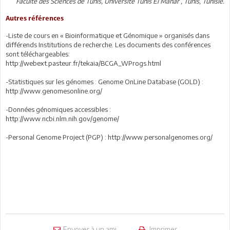
Faculté des Sciences de Tunis, Université Tunis El Manar , Tunis, Tunisie.
Autres références
-Liste de cours en « Bioinformatique et Génomique » organisés dans
différends Institutions de recherche. Les documents des conférences
sont téléchargeables:
http://webext.pasteur.fr/tekaia/BCGA_WProgs.html
-Statistiques sur les génomes : Genome OnLine Database (GOLD) :
http://www.genomesonline.org/
-Données génomiques accessibles :
http://www.ncbi.nlm.nih.gov/genome/
-Personal Genome Project (PGP) : http://www.personalgenomes.org/
Envoyer à un ami
Imprimer