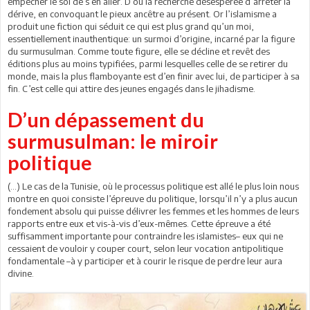
empêcher le sol de s’en aller. D’où la recherche désespérée d’arrêter la
dérive, en convoquant le pieux ancêtre au présent. Or l’islamisme a
produit une fiction qui séduit ce qui est plus grand qu’un moi,
essentiellement inauthentique: un surmoi d’origine, incarné par la figure
du surmusulman. Comme toute figure, elle se décline et revêt des
éditions plus au moins typifiées, parmi lesquelles celle de se retirer du
monde, mais la plus flamboyante est d’en finir avec lui, de participer à sa
fin. C’est celle qui attire des jeunes engagés dans le jihadisme.
D’un dépassement du
surmusulman: le miroir
politique
(...) Le cas de la Tunisie, où le processus politique est allé le plus loin nous
montre en quoi consiste l’épreuve du politique, lorsqu’il n’y a plus aucun
fondement absolu qui puisse délivrer les femmes et les hommes de leurs
rapports entre eux et vis-à-vis d’eux-mêmes. Cette épreuve a été
suffisamment importante pour contraindre les islamistes– eux qui ne
cessaient de vouloir y couper court, selon leur vocation antipolitique
fondamentale –à y participer et à courir le risque de perdre leur aura
divine.