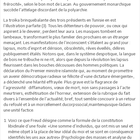
frérocité», selon le bon mot de Lacan. Au gouvernement monarchique
succède l’attelage discordant de la polyarchie.
La troïka brinquebalante des trois présidents en Tunisie en est
l’illustration parfaite (3). Tous les détenteurs de pouvoir, ou ceux qui
aspirent à le devenir, perdent leur aura. Les masques tombent en
lambeaux, transformant le plus familier des prochains en un étranger
menaçant. Les manifestations de l’inconscient s’étalent au grand jour :
lapsus, mots d’esprit et dérision, obscénités, rêves éveillés, délires
publiquement étalés. Notons que, dans le système despotique, la langue
de bois ne trébuche ni ne rit, alors que
depuis la révolution les lapsus
fleurissent dans les bouches décousues des hommes politiques. La
déclaration du Premier ministre islamiste
qui, au moment de promettre
un avenir démocratique radieux se
félicite d’«une dictature émergente»,
a déclenché une hilarité effrayée.
Plus grave est la flagrance de
l’agressivité : diffamations, vœux de
mort, non sans passages à l’acte
meurtriers, esthétisation de l’horreur,
extension de la rubrique du fait
divers à l’ensemble de l’actualité
; bref, tout semble concourir à un retour
du refoulé et à un morcellement
ducorpssocial,maintenujusque-làdans
une unité factice.
Voici ce que Freud désigne comme la formule de la constitution
libidinale d’une foule: «Une somme d’individus, qui ont mis un seul et
même objet à la place de leur idéal du moi et se sont en conséquence
identifiés les uns aux autres» (Psychologie des masses et analyse du