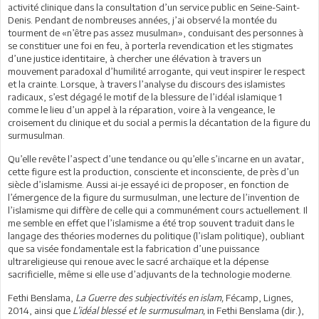
activité clinique dans la consultation d’un service public en Seine-Saint-
Denis. Pendant de nombreuses années, j’ai observé la montée du
tourment de «n’être pas assez musulman», conduisant des personnes à
se constituer une foi en feu, à porterla revendication et les stigmates
d’une justice identitaire, à chercher une élévation à travers un
mouvement paradoxal d’humilité arrogante, qui veut inspirer le respect
et la crainte. Lorsque, à travers l’analyse du discours des islamistes
radicaux, s’est dégagé le motif de la blessure de l’idéal islamique 1
comme le lieu d’un appel à la réparation, voire à la vengeance, le
croisement du clinique et du social a permis la décantation de la figure du
surmusulman.
Qu’elle revête l’aspect d’une tendance ou qu’elle s’incarne en un avatar,
cette figure est la production, consciente et inconsciente, de près d’un
siècle d’islamisme. Aussi ai-je essayé ici de proposer, en fonction de
l’émergence de la figure du surmusulman, une lecture de l’invention de
l’islamisme qui diffère de celle qui a communément cours actuellement. Il
me semble en effet que l’islamisme a été trop souvent traduit dans le
langage des théories modernes du politique (l’islam politique), oubliant
que sa visée fondamentale est la fabrication d’une puissance
ultrareligieuse qui renoue avec le sacré archaïque et la dépense
sacrificielle, même si elle use d’adjuvants de la technologie moderne.
Fethi Benslama,
La Guerre des subjectivités en islam,
Fécamp, Lignes,
2014, ainsi que
L’idéal blessé et le surmusulman,
in Fethi Benslama (dir.),