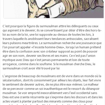
C’est pourquoi la figure du surmusulman attire les délinquants ou ceux
qui aspirent à le devenir; ils se convertissent par désir d’être des hors-la-
loi au nom de la loi, une loi supposée au-dessus de toutes les lois, à
travers laquelle ils anoblissent leurs tendances antisociales, sacralisent
leurs pulsions meurtrières. Le surmusulman recherche une jouissance que
l’on pourrait appeler «l’inceste homme-Dieu», lorsqu’un humain prétend
être dans la confusion avec son créateur supposé au point de pouvoir
agir en son nom, devenir ses lèvres et ses mains. Ce n’est pas l’union
mystique avec Dieu qui n’est jamais permanente et loin de toute
arrogance, comme dans le soufisme. Si le musulman cherche Dieu, le
surmusulman croit avoir été trouvé par lui.
L’angoisse de beaucoup de musulmans est de vivre dans un monde où la
sécularisation, dont ils consomment par ailleurs les objets, leur fait vivre
le sentiment de devenir autres, de ne plus être eux-mêmes. Le malheur
de se percevoir comme un soi inauthentique est le ressort du désespoir
musulman. Se voir emporté inexorablement vers l’exil occidental sans
Dieu est une crainte récurrente qui s’exprime dans les discours et dans les
actes visant à planter partout des minarets comme des clous pour