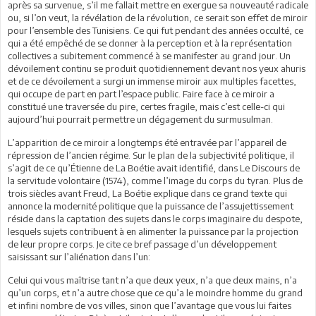
après sa survenue, s’il me fallait mettre en exergue sa nouveauté radicale
ou, si l’on veut, la révélation de la révolution, ce serait son effet de miroir
pour l’ensemble des Tunisiens. Ce qui fut pendant des années occulté, ce
qui a été empêché de se donner à la perception et à la représentation
collectives a subitement commencé à se manifester au grand jour. Un
dévoilement continu se produit quotidiennement devant nos yeux ahuris
et de ce dévoilement a surgi un immense miroir aux multiples facettes,
qui occupe de part en part l’espace public. Faire face à ce miroir a
constitué une traversée du pire, certes fragile, mais c’est celle-ci qui
aujourd’hui pourrait permettre un dégagement du surmusulman.
L’apparition
de ce miroir a longtemps été entravée par l’appareil de
répression de l’ancien régime. Sur le plan de la subjectivité
politique, il
s’agit de ce qu’Étienne de La Boétie avait identifié, dans
Le Discours de
la servitude volontaire (1574), comme l’image du
corps du tyran. Plus de
trois siècles avant Freud, La Boétie explique
dans ce grand texte qui
annonce la modernité politique que la puissance de l’assujettissement
réside dans la captation des sujets dans le corps imaginaire du despote,
lesquels sujets contribuent à en alimenter la puissance par la projection
de leur propre corps.
Je cite ce bref passage d’un développement
saisissant sur l’aliénation
dans l’un:
Celui qui vous maîtrise tant n’a que deux yeux, n’a que deux mains, n’a
qu’un corps, et n’a autre chose que ce qu’a le moindre homme du grand
et infini nombre de vos villes, sinon que l’avantage que vous lui faites