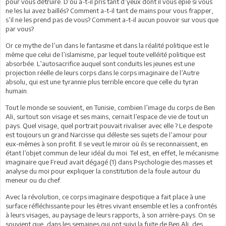
pour vous détruire. D’où a-t-il pris tant d’yeux dont il vous épie si vous
ne les lui avez baillés? Comment a-t-il tant de mains pour vous frapper,
s’il ne les prend pas de vous? Comment a-t-il aucun pouvoir sur vous que
par vous?
Or ce mythe de l’un dans le fantasme et dans la réalité politique est le
même que celui de l’islamisme, par lequel toute velléité politique est
absorbée. L’autosacrifice auquel sont conduits les
jeunes est une
projection réelle de leurs corps dans le corps imaginaire de l’Autre
absolu, qui est une tyrannie plus terrible encore que celle
du tyran
humain.
Tout le monde se souvient, en Tunisie, combien l’image du corps de Ben
Ali, surtout son visage et ses mains, cernait l’espace de vie de tout un
pays. Quel visage, quel portrait pouvait rivaliser avec elle ? Le despote
est toujours un grand Narcisse qui déleste ses sujets de l’amour pour
eux-mêmes à son profit. Il se veut le miroir où ils se reconnaissent, en
étant l’objet commun de leur idéal du moi. Tel est, en effet, le mécanisme
imaginaire que Freud avait dégagé (1) dans Psychologie des masses et
analyse du moi pour expliquer la constitution de la foule autour du
meneur ou du chef.
Avec la révolution, ce corps imaginaire despotique a fait place à une
surface réfléchissante pour les êtres vivant ensemble et les a confrontés
à leurs visages, au paysage de leurs rapports, à son arrière-pays. On se
souvient que, dans les semaines qui ont suivi la fuite de Ben Ali, des