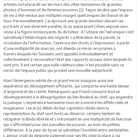
artistes ont placardé sur les murs des villes tunisiennes de grandes
photos d’hommes et de femmes inconnus (2). Façon de dire que l’espace
de vie a été rendue aux multiples visages quelconques de chacun et de
tous. Personnellement, j’ai éprouvé une grande émotion devant ces
portraits d’une diversité paisible, là où auparavant j’étais exposé sans
cesse à la figure
omnivoyante du dictateur. À l’utopie de l’œil unique s’est
substituée
l’hétérotopie des regards. La libération de la parole, la
circulation de l’information, l’exercice des droits à l’expression, à partir
d’une multiplicité de sources, ont étendu ce miroir en prismes à
travers
lesquels les Tunisiens sont appelés individuellement et
collectivement
à reconnaître l’état des rapports sociaux dans lesquels ils
sont pris. Il est certain que nulle «démocratie» n’est possible sans ce
miroir de l’espace public qui produit une nouvelle subjectivité.
Mais l’émergence subite de ce grand miroir inaugure aussi une
expérience du dévisagement affolante, qui comporte une haute teneur
d’angoisse et de crainte. Remarquons que Freud consacre tout un
développement à la désagrégation du lien libidinal au chef,
qui engendre
la panique. L’expérience tunisienne nous en a montré
les effets réels et
imaginaires. Les je (s) déliés de leur captation
idéale dans la
représentation du chef sont livrés au désarroi; certains tentent de
récupérer la libido libérée et s’intronisent en une multiplicité
de Narcisse
qui s’affrontent pour des parcelles de pouvoir, au nom de petites
différences. À la peur du tyran se substitue l’hostilité entre semblables.
L’amour cruel du despote paternel pour ses fils cède la place à «la