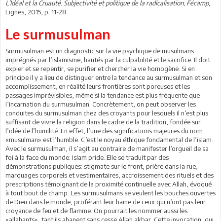
L’Idéal et la Cruauté. Subjectivité et politique de la radicalisation, Fécamp,
Lignes, 2015, p. 11-28.
Le surmusulman
Surmusulman est un diagnostic sur la vie psychique de musulmans
imprégnés par l’islamisme, hantés par la culpabilité et le sacrifice. Il doit
expier et se repentir, se purifier et chercher la vie homogène. Si en
principe il y a lieu de distinguer entre la tendance au surmusulman et son
accomplissement, en réalité leurs frontières sont poreuses et les
passages imprévisibles, même si la tendance est plus fréquente que
l’incarnation du surmusulman. Concrètement, on peut observer les
conduites du surmusulman chez des croyants pour lesquels il n’est plus
suffisant de vivre la religion dans le cadre de la tradition, fondée sur
l’idée de l’humilité. En effet, l’une des significations majeures du nom
«musulman» est l’humble. C’est le noyau éthique fondamental de l’islam.
Avec le surmusulman, il s’agit au contraire de manifester l’orgueil de sa
foi à la face du monde: Islam pride. Elle se traduit par des
démonstrations publiques: stigmate sur le front, prière dans la rue,
marquages corporels et vestimentaires, accroissement des rituels et des
prescriptions témoignant de la proximité continuelle avec Allah, évoqué
à tout bout de champ. Les surmusulmans se veulent les bouches ouvertes
de Dieu dans le monde, proférant leur haine de ceux qui n’ont pas leur
croyance de feu et de flamme. On pourrait les nommer aussi les
«allahants», tant ils ahanent sans cesse Allah akbar. Cette invocation, qui