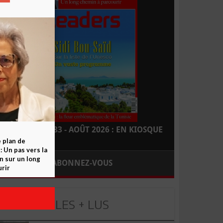
LEADERS N° 183 - AOÛT 2026 : EN KIOSQUE
e plan de
 Un pas vers la
n sur un long
ABONNEZ-VOUS
rir
LES + LUS