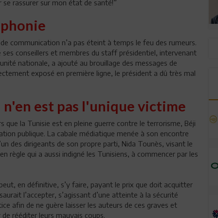
 se rassurer sur mon état de santé!”
ophonie
tif de communication n’a pas éteint à temps le feu des rumeurs.
e ses conseillers et membres du staff présidentiel, intervenant
’unité nationale, a ajouté au brouillage des messages de
 directement exposé en première ligne, le président a dû très mal
l n'en est pas l'unique victime
s que la Tunisie est en pleine guerre contre le terrorisme, Béji
iation publique. La cabale médiatique menée à son encontre
l’un des dirigeants de son propre parti, Nida Tounès, visant le
en règle qui a aussi indigné les Tunisiens, à commencer par les
eut, en définitive, s’y faire, payant le prix que doit acquitter
saurait l’accepter, s’agissant d’une atteinte à la sécurité
stice afin de ne guère laisser les auteurs de ces graves et
ar de rééditer leurs mauvais coups.