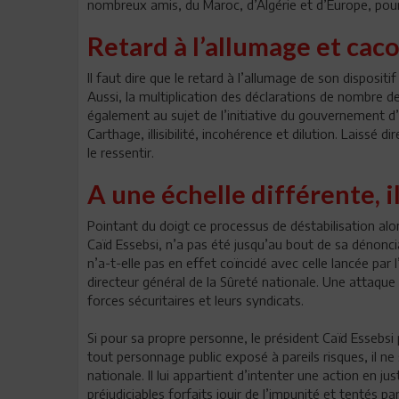
nombreux amis, du Maroc, d’Algérie et d’Europe, pour
Retard à l’allumage et cac
Il faut dire que le retard à l’allumage de son disposi
Aussi, la multiplication des déclarations de nombre d
également au sujet de l’initiative du gouvernement d
Carthage, illisibilité, incohérence et dilution. Laissé
le ressentir.
A une échelle différente, i
Pointant du doigt ce processus de déstabilisation alor
Caïd Essebsi, n’a pas été jusqu’au bout de sa dénonc
n’a-t-elle pas en effet coïncidé avec celle lancée par 
directeur général de la Sûreté nationale. Une attaque 
forces sécuritaires et leurs syndicats.
Si pour sa propre personne, le président Caïd Essebsi p
tout personnage public exposé à pareils risques, il ne 
nationale. Il lui appartient d’intenter une action en ju
préjudiciables forfaits jouir de l’impunité et tentés p