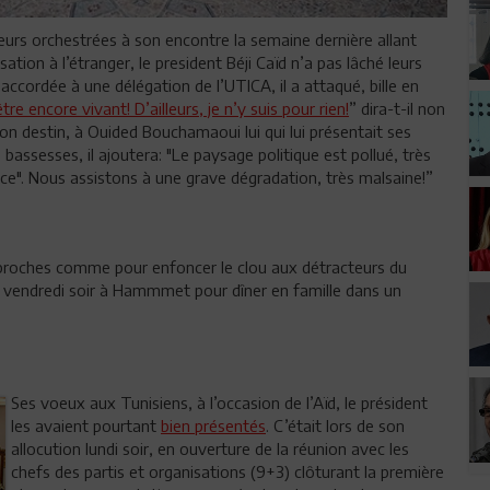
urs orchestrées à son encontre la semaine dernière allant
tion à l’étranger, le president Béji Caïd n’a pas lâché leurs
 accordée à une délégation de l’UTICA, il a attaqué, bille en
tre encore vivant! D’ailleurs, je n’y suis pour rien!
” dira-t-il non
n destin, à Ouided Bouchamaoui lui qui lui présentait ses
bassesses, il ajoutera: "Le paysage politique est pollué, très
nce". Nous assistons à une grave dégradation, très malsaine!”
es proches comme pour enfoncer le clou aux détracteurs du
bsi, vendredi soir à Hammmet pour dîner en famille dans un
.
Ses voeux aux Tunisiens, à l’occasion de l’Aïd, le président
les avaient pourtant
bien présentés
. C’était lors de son
allocution lundi soir, en ouverture de la réunion avec les
chefs des partis et organisations (9+3) clôturant la première