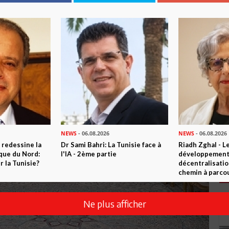
NEWS
- 06.08.2026
NEWS
- 06.08.2026
 redessine la
Dr Sami Bahri: La Tunisie face à
Riadh Zghal - L
ique du Nord:
l'IA - 2ème partie
développement:
 la Tunisie?
décentralisatio
chemin à parcou
Ne plus afficher