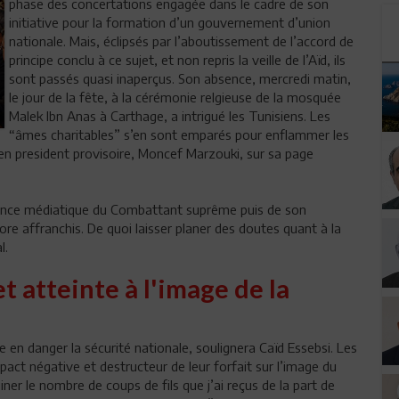
phase des concertations engagée dans le cadre de son
initiative pour la formation d’un gouvernement d’union
nationale. Mais, éclipsés par l’aboutissement de l’accord de
principe conclu à ce sujet, et non repris la veille de l’Aïd, ils
sont passés quasi inaperçus. Son absence, mercredi matin,
le jour de la fête, à la cérémonie relgieuse de la mosquée
Malek Ibn Anas à Carthage, a intrigué les Tunisiens. Les
“âmes charitables” s’en sont emparés pour enflammer les
ien president provisoire, Moncef Marzouki, sur sa page
sence médiatique du Combattant suprême puis de son
ore affranchis. De quoi laisser planer des doutes quant à la
al.
t atteinte à l'image de la
 en danger la sécurité nationale, soulignera Caïd Essebsi. Les
pact négative et destructeur de leur forfait sur l’image du
iner le nombre de coups de fils que j’ai reçus de la part de