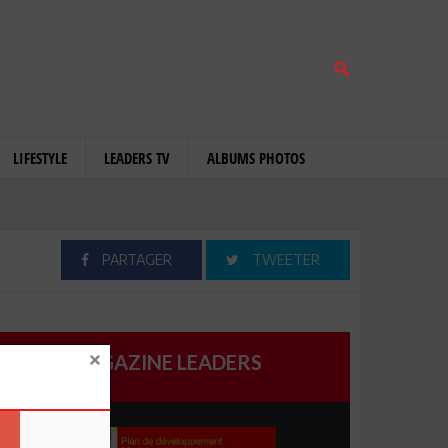
LIFESTYLE
LEADERS TV
ALBUMS PHOTOS
PARTAGER
TWEETER
MAGAZINE LEADERS