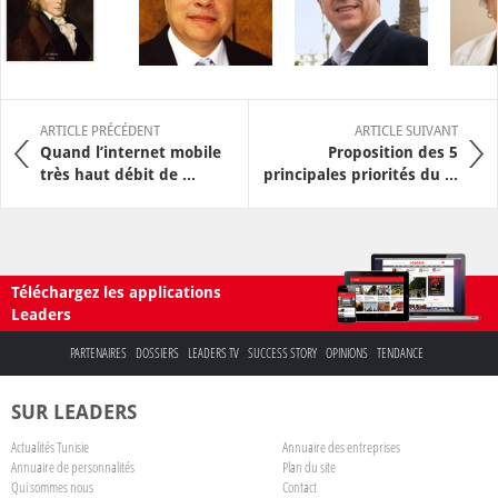
ARTICLE PRÉCÉDENT
ARTICLE SUIVANT
Quand l’internet mobile
Proposition des 5
très haut débit de ...
principales priorités du ...
Téléchargez les applications
Leaders
PARTENAIRES
DOSSIERS
LEADERS TV
SUCCESS STORY
OPINIONS
TENDANCE
SUR LEADERS
Actualités Tunisie
Annuaire des entreprises
Annuaire de personnalités
Plan du site
Qui sommes nous
Contact