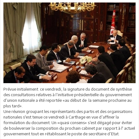
Prévue initialement ce vendredi, la signature du document de synthèse
des consultations relatives à l’initiative présidentielle du gouvernement
d’union nationale a été reportée «au début de la semaine prochaine au
plus tard».
Une réunion groupant les représentants des partis et des organisations
nationales s'est tenue ce vendredi à Carthage en vue d’affiner la
formulation du document. Un «quasi consens» s’est dégagé pour éviter
de bouleverser la composition du prochain cabinet par rapport à l' actuel
gouvernement tout en rétablissant le poste de secrétaire d’Etat.