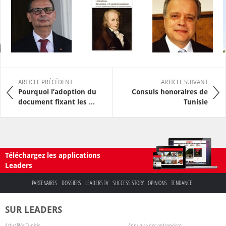
ARTICLE PRÉCÉDENT
ARTICLE SUIVANT
Pourquoi l’adoption du
Consuls honoraires de
document fixant les ...
Tunisie
Téléchargez les applications
Leaders
PARTENAIRES
DOSSIERS
LEADERS TV
SUCCESS STORY
OPINIONS
TENDANCE
SUR LEADERS
Actualités Tunisie
Annuaire des entreprises