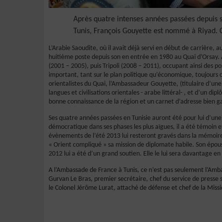
Après quatre intenses années passées depuis
Tunis, François Gouyette est nommé à Riyad. 
L’Arabie Saoudite, où il avait déjà servi en début de carrière,
huitième poste depuis son en entrée en 1980 au Quai d’Orsay.
(2001 – 2005), puis Tripoli (2008 – 2011), occupant ainsi des 
important, tant sur le plan politique qu’économique, toujours 
orientalistes du Quai, l’Ambassadeur Gouyette, (titulaire d’une 
langues et civilisations orientales - arabe littéral- , et d’un d
bonne connaissance de la région et un carnet d’adresse bien ga
Ses quatre années passées en Tunisie auront été pour lui d’un
démocratique dans ses phases les plus aïgues, il a été témoin e
évènements de l’été 2013 lui resteront gravés dans la mémoir
« Orient compliqué » sa mission de diplomate habile. Son épou
2012 lui a été d’un grand soutien. Elle le lui sera davantage en
A l’Ambassade de France à Tunis, ce n’est pas seulement l’Amba
Gurvan Le Bras, premier secrétaire, chef du service de press
le Colonel Jérôme Lurat, attaché de défense et chef de la Miss