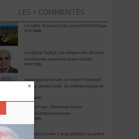
LES + COMMENTÉS
La Galite : le joyau le plus au nord de l'Afrique
12.07.2026
Le régime Tayibat: Les dangers des discours
nutritionnels simplistes et non validés
09.07.2026
Hommages ponctués au recteur Mohamed
Amara, décédé lundi : les mathématiques en
deuil
03.08.2026
Ahmed Friaa - Mohamed Amara:
l’Universitaire exemplaire
04.08.2026
Abdelaziz Kacem: L’arabophobie s’en prend