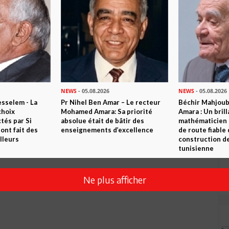
Envoyer
NEWS
- 05.08.2026
NEWS
- 05.08.2026
sselem - La
Pr Nihel Ben Amar – Le recteur
Béchir Mahjou
choix
Mohamed Amara: Sa priorité
Amara : Un brill
tés par Si
absolue était de bâtir des
mathématicien
nt fait des
enseignements d’excellence
de route fiable 
lleurs
construction de
tunisienne
Ne plus afficher