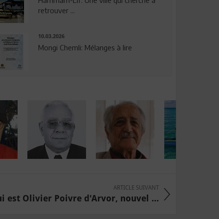
Hammam-Lif: Une ville qui cherche à
retrouver ...
10.03.2026
Mongi Chemli: Mélanges à lire
ARTICLE SUIVANT
i est Olivier Poivre d'Arvor, nouvel ...