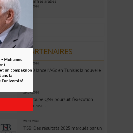
aux chiffres arabes
09.07.2026
PARTENAIRES
b – Mohamed
04.08.2026
ant
OPPO lance l'A6c en Tunisie: la nouvelle
 et un compagnon
dans la
...
 l’université
29.07.2026
Le Groupe QNB poursuit l’exécution
rigoureuse ...
29.07.2026
TSB: Des résultats 2025 marqués par un