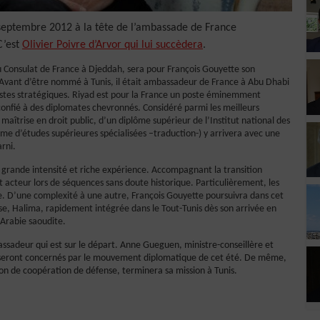
 septembre 2012 à la tête de l’ambassade de France
C’est
Olivier Poivre d’Arvor qui lui succèdera
.
 au Consulat de France à Djeddah, sera pour François Gouyette son
Avant d’être nommé à Tunis, il était ambassadeur de France à Abu Dhabi
postes stratégiques. Riyad est pour la France un poste éminemment
confié à des diplomates chevronnés. Considéré parmi les meilleurs
maîtrise en droit public, d’un diplôme supérieur de l’Institut national des
iplôme d’études supérieures spécialisées –traduction-) y arrivera avec une
rni.
e grande intensité et riche expérience. Accompagnant la transition
t acteur lors de séquences sans doute historique. Particulièrement, les
e. D’une complexité à une autre, François Gouyette poursuivra dans cet
se, Halima, rapidement intégrée dans le Tout-Tunis dès son arrivée en
 Arabie saoudite.
ssadeur qui est sur le départ. Anne Gueguen, ministre-conseillère et
e seront concernés par le mouvement diplomatique de cet été. De même,
ion de coopération de défense, terminera sa mission à Tunis.