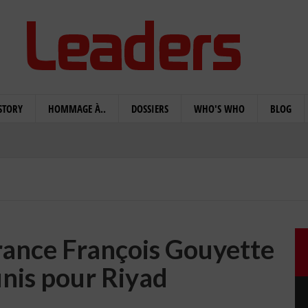
STORY
HOMMAGE À..
DOSSIERS
WHO'S WHO
BLOG
rance François Gouyette
unis pour Riyad