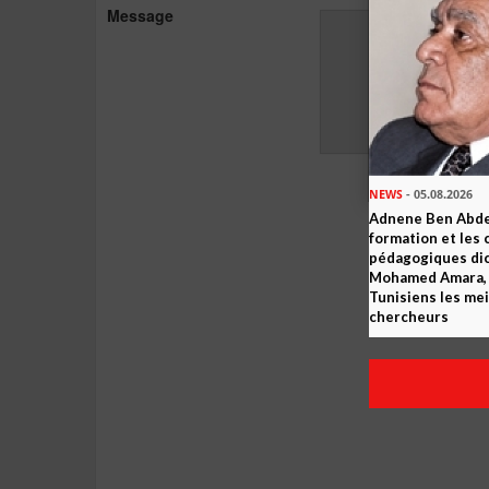
Message
NEWS
- 05.08.2026
Adnene Ben Abde
formation et les 
pédagogiques dic
Mohamed Amara, o
Tunisiens les mei
chercheurs