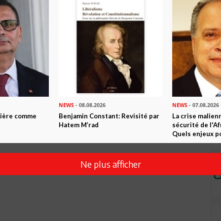
NEWS
- 08.08.2026
NEWS
- 07.08.2026
ntière comme
Benjamin Constant: Revisité par
La crise malien
Hatem M’rad
sécurité de l'A
Quels enjeux po
Ne plus afficher