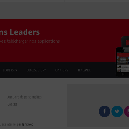
ons Leaders
ez télécharger nos applications
LEADERS TV
SUCCESS STORY
OPINIONS
TENDANCE
Annuaire de personnalités
Contact
 site internet par
Tanit web