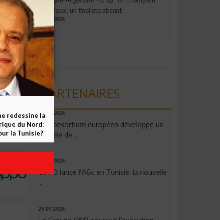
valeureux, un finaliste absent
19.07.2026
PARTENAIRES
06.08.2026
ne redessine la
Un consortium européen développe un
frique du Nord:
ur la Tunisie?
modèle de ...
04.08.2026
OPPO lance l'A6c en Tunisie: la nouvelle
...
29.07.2026
Le Groupe QNB poursuit l’exécution