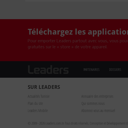
Téléchargez les applicati
Pour emporter Leaders partout avec vous, vous pouv
gratuites sur le « store » de votre appareil.
PARTENAIRES
DOSSIERS
SUR LEADERS
Actualités Tunisie
Annuaire des entreprises
Plan du site
Qui sommes nous
Leaders Mobile
Abonnez-vous au mensuel
© 2009 - 2026 Leaders.com.tn Tous droits réservés.
Conception et Développement du