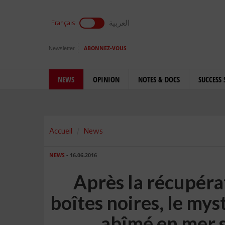
العربية
Français
Newsletter
ABONNEZ-VOUS
NEWS
OPINION
NOTES & DOCS
SUCCESS 
Accueil
News
NEWS
- 16.06.2016
Après la récupéra
boîtes noires, le mys
abîmé en mer s