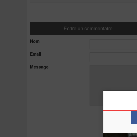
Ecrire un commentaire
Nom
Email
Message