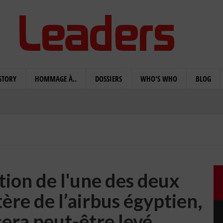
STORY
HOMMAGE À..
DOSSIERS
WHO'S WHO
BLOG
tion de l'une des deux
tère de l’airbus égyptien,
era peut-être levé