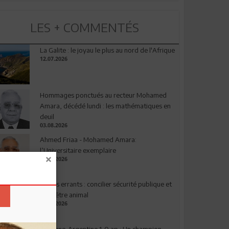
LES + COMMENTÉS
La Galite : le joyau le plus au nord de l'Afrique
12.07.2026
Hommages ponctués au recteur Mohamed
Amara, décédé lundi : les mathématiques en
deuil
03.08.2026
Ahmed Friaa - Mohamed Amara:
l’Universitaire exemplaire
04.08.2026
Chiens errants : concilier sécurité publique et
bien-être animal
17.07.2026
Espagne-Argentine 1-0 ap : Un champion