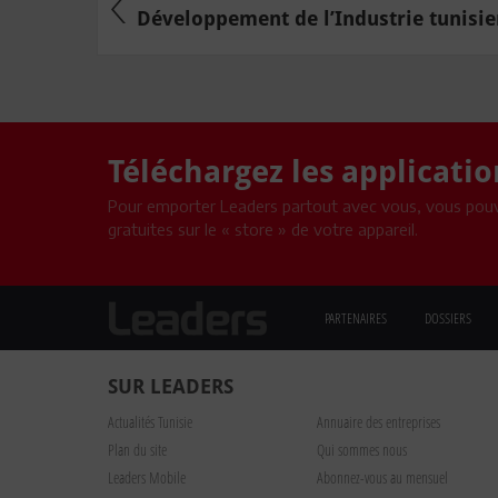
Développement de l’Industrie tunisien
Téléchargez les applicati
Pour emporter Leaders partout avec vous, vous pouv
gratuites sur le « store » de votre appareil.
PARTENAIRES
DOSSIERS
SUR LEADERS
Actualités Tunisie
Annuaire des entreprises
Plan du site
Qui sommes nous
Leaders Mobile
Abonnez-vous au mensuel