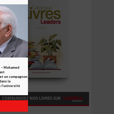
b – Mohamed
ant
 et un compagnon
dans la
 l’université
COMMANDEZ NOS LIVRES SUR