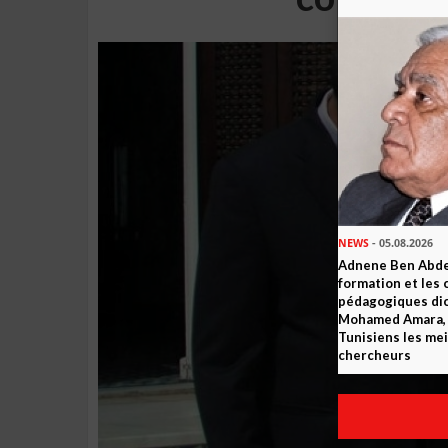
NEWS
- 05.08.2026
Adnene Ben Abde
formation et les 
pédagogiques dic
Mohamed Amara, o
Tunisiens les mei
chercheurs