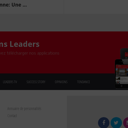
ne: Une ...
ons Leaders
ez télécharger nos applications
LEADERS TV
SUCCESS STORY
OPINIONS
TENDANCE
Annuaire de personnalités
Contact