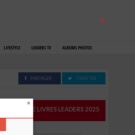
LIFESTYLE
LEADERS TV
ALBUMS PHOTOS
PARTAGER
TWEETER
CATALOGUE LIVRES LEADERS 2025