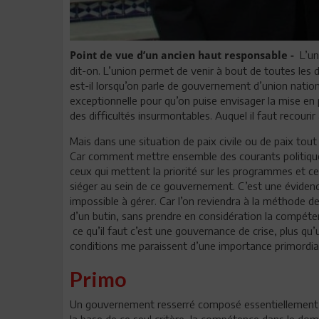
L’un
Point de vue d’un ancien haut responsable -
dit-on. L’union permet de venir à bout de toutes les d
est-il lorsqu’on parle de gouvernement d’union nation
exceptionnelle pour qu’on puise envisager la mise en
des difficultés insurmontables. Auquel il faut recouri
Mais dans une situation de paix civile ou de paix to
Car comment mettre ensemble des courants politique
ceux qui mettent la priorité sur les programmes et 
siéger au sein de ce gouvernement. C’est une évidenc
impossible à gérer. Car l’on reviendra à la méthode d
d’un butin, sans prendre en considération la compéten
ce qu’il faut c’est une gouvernance de crise, plus qu
conditions me paraissent d’une importance primordial
Primo
Un gouvernement resserré composé essentiellement d
la base de ce seul critère, la compétence dans le dom