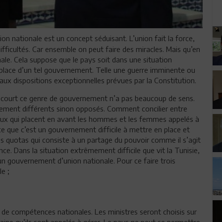
ion nationale est un concept séduisant. L’union fait la force,
ifficultés. Car ensemble on peut faire des miracles. Mais qu’en
ale. Cela suppose que le pays soit dans une situation
 place d’un tel gouvernement. Telle une guerre imminente ou
r aux dispositions exceptionnelles prévues par la Constitution.
ut court ce genre de gouvernement n’a pas beaucoup de sens.
ment différents sinon opposés. Comment concilier entre
ceux qui placent en avant les hommes et les femmes appelés à
e que c’est un gouvernement difficile à mettre en place et
es quotas qui consiste à un partage du pouvoir comme il s’agit
ce. Dans la situation extrêmement difficile que vit la Tunisie,
’un gouvernement d’union nationale. Pour ce faire trois
e ;
e compétences nationales. Les ministres seront choisis sur
aine qu’ils sont appelés à gérer. Le pays ne peut se permettre