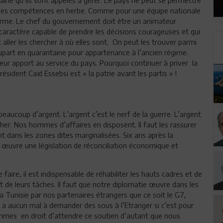
 ni des compétences en herbe. Comme pour une équipe nationale
n forme. Le chef du gouvernement doit être un animateur
caractère capable de prendre les décisions courageuses et qui
t aller les chercher à où elles sont. On peut les trouver parmi
lupart en quarantaine pour appartenance à l’ancien régime.
 leur apport au service du pays. Pourquoi continuer à priver la
ident Caïd Essebsi est « la patrie avant les partis » !
 beaucoup d’argent. L’argent c’est le nerf de la guerre. L’argent
rcher. Nos hommes d’affaires en disposent. Il faut les rassurer
t dans les zones dites marginalisées. Six ans après la
en œuvre une législation de réconciliation économique et
 faire, il est indispensable de réhabiliter les hauts cadres et de
 de leurs tâches. Il faut que notre diplomatie œuvre dans les
a Tunisie par nos partenaires étrangers que ce soit le G7,
y a aucun mal à demander des sous à l’Etranger si c’est pour
mmes en droit d’attendre ce soutien d’autant que nous