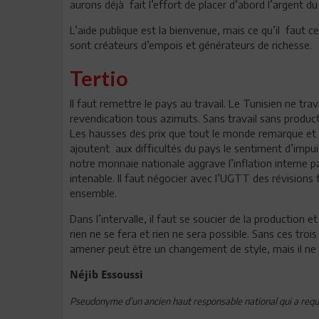
aurons déjà fait l’effort de placer d’abord l’argen
L’aide publique est la bienvenue, mais ce qu’il faut c
sont créateurs d’empois et générateurs de richesse.
Tertio
Il faut remettre le pays au travail. Le Tunisien ne trav
revendication tous azimuts. Sans travail sans productio
Les hausses des prix que tout le monde remarque et
ajoutent aux difficultés du pays le sentiment d’impui
notre monnaie nationale aggrave l’inflation interne par
intenable. Il faut négocier avec l’UGTT des révisions
ensemble.
Dans l’intervalle, il faut se soucier de la production et
rien ne se fera et rien ne sera possible. Sans ces t
amener peut être un changement de style, mais il n
Néjib Essoussi
Pseudonyme d’un ancien haut responsable national qui a requ