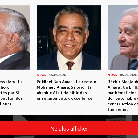
NEWS
- 05.08.2026
NEWS
- 05.08.2026
sselem - La
Pr Nihel Ben Amar – Le recteur
Béchir Mahjou
choix
Mohamed Amara: Sa priorité
Amara : Un brill
tés par Si
absolue était de bâtir des
mathématicien
nt fait des
enseignements d’excellence
de route fiable 
lleurs
construction de
tunisienne
Ne plus afficher