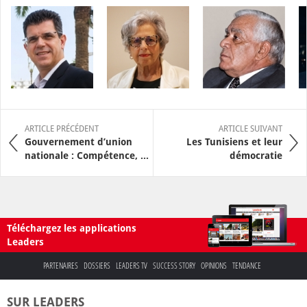
ARTICLE PRÉCÉDENT
ARTICLE SUIVANT
Gouvernement d’union
Les Tunisiens et leur
nationale : Compétence, ...
démocratie
Téléchargez les applications
Leaders
PARTENAIRES
DOSSIERS
LEADERS TV
SUCCESS STORY
OPINIONS
TENDANCE
SUR LEADERS