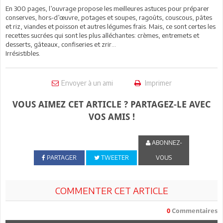
En 300 pages, l’ouvrage propose les meilleures astuces pour préparer
conserves, hors-d’œuvre, potages et soupes, ragoûts, couscous, pâtes
et riz, viandes et poisson et autres légumes frais. Mais, ce sont certes les
recettes sucrées qui sont les plus alléchantes: crèmes, entremets et
desserts, gâteaux, confiseries et zrir...
Irrésistibles.
Envoyer à un ami
Imprimer
VOUS AIMEZ CET ARTICLE ? PARTAGEZ-LE AVEC
VOS AMIS !
ABONNEZ-
PARTAGER
TWEETER
VOUS
COMMENTER CET ARTICLE
0
Commentaires