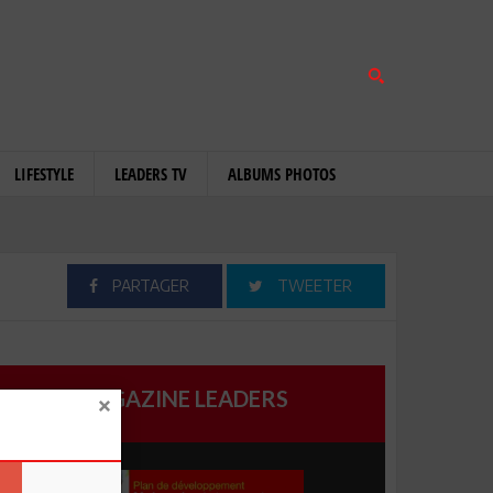
LIFESTYLE
LEADERS TV
ALBUMS PHOTOS
PARTAGER
TWEETER
MAGAZINE LEADERS