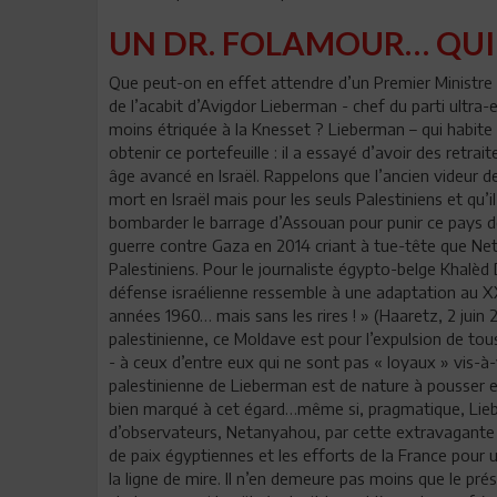
UN DR. FOLAMOUR… QUI 
Que peut-on en effet attendre d’un Premier Ministre q
de l’acabit d’Avigdor Lieberman - chef du parti ultra-
moins étriquée à la Knesset ? Lieberman – qui habit
obtenir ce portefeuille : il a essayé d’avoir des retra
âge avancé en Israël. Rappelons que l’ancien videur d
mort en Israël mais pour les seuls Palestiniens et qu
bombarder le barrage d’Assouan pour punir ce pays de
guerre contre Gaza en 2014 criant à tue-tête que Net
Palestiniens. Pour le journaliste égypto-belge Khalèd 
défense israélienne ressemble à une adaptation au X
années 1960… mais sans les rires ! » (Haaretz, 2 juin 
palestinienne, ce Moldave est pour l’expulsion de tous
- à ceux d’entre eux qui ne sont pas « loyaux » vis-à-v
palestinienne de Lieberman est de nature à pousser 
bien marqué à cet égard…même si, pragmatique, Liebe
d’observateurs, Netanyahou, par cette extravagante n
de paix égyptiennes et les efforts de la France pour
la ligne de mire. Il n’en demeure pas moins que le présid