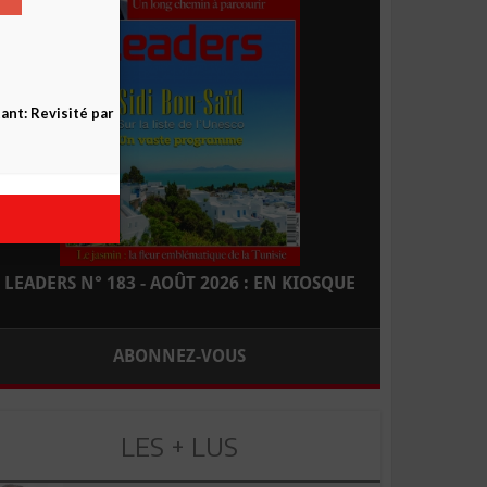
nt: Revisité par
LEADERS N° 183 - AOÛT 2026 : EN KIOSQUE
ABONNEZ-VOUS
LES + LUS