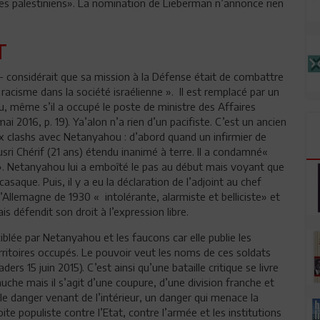
ères palestiniens». La nomination de Lieberman n’annonce rien
T
 considérait que sa mission à la Défense était de combattre
racisme dans la société israélienne ». Il est remplacé par un
même s’il a occupé le poste de ministre des Affaires
 2016, p. 19). Ya’alon n’a rien d’un pacifiste. C’est un ancien
eux clashs avec Netanyahou : d’abord quand un infirmier de
usri Chérif (21 ans) étendu inanimé à terre. Il a condamné«
e ». Netanyahou lui a emboîté le pas au début mais voyant que
 casaque. Puis, il y a eu la déclaration de l’adjoint au chef
l’Allemagne de 1930 « intolérante, alarmiste et belliciste» et
s défendit son droit à l’expression libre.
ciblée par Netanyahou et les faucons car elle publie les
itoires occupés. Le pouvoir veut les noms de ces soldats
ers 15 juin 2015). C’est ainsi qu’une bataille critique se livre
gauche mais il s’agit d’une coupure, d’une division franche et
t le danger venant de l’intérieur, un danger qui menace la
ite populiste contre l’Etat, contre l’armée et les institutions