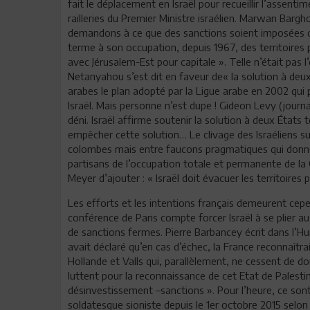
fait le déplacement en Israël pour recueillir l’assenti
railleries du Premier Ministre israélien. Marwan Bargh
demandons à ce que des sanctions soient imposées contr
terme à son occupation, depuis 1967, des territoires 
avec Jérusalem-Est pour capitale ». Telle n’était pas l’
Netanyahou s’est dit en faveur de« la solution à deux
arabes le plan adopté par la Ligue arabe en 2002 qui 
Israël. Mais personne n’est dupe ! Gideon Levy (journa
déni. Israël affirme soutenir la solution à deux États 
empêcher cette solution… Le clivage des Israéliens su
colombes mais entre faucons pragmatiques qui donnent 
partisans de l’occupation totale et permanente de la Ci
Meyer d’ajouter : « Israël doit évacuer les territoires
Les efforts et les intentions français demeurent cepe
conférence de Paris compte forcer Israël à se plier au
de sanctions fermes. Pierre Barbancey écrit dans l’Hum
avait déclaré qu’en cas d’échec, la France reconnaîtra
Hollande et Valls qui, parallèlement, ne cessent de don
luttent pour la reconnaissance de cet Etat de Pales
désinvestissement –sanctions ». Pour l’heure, ce son
soldatesque sioniste depuis le 1er octobre 2015 se