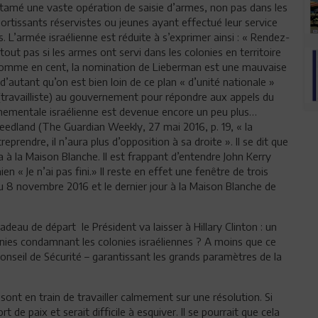
entamé une vaste opération de saisie d’armes, non pas dans les
ortissants réservistes ou jeunes ayant effectué leur service
s. L’armée israélienne est réduite à s’exprimer ainsi : « Rendez-
out pas si les armes ont servi dans les colonies en territoire
t comme en cent, la nomination de Lieberman est une mauvaise
d’autant qu’on est bien loin de ce plan « d’unité nationale »
(travailliste) au gouvernement pour répondre aux appels du
rnementale israélienne est devenue encore un peu plus…
reedland (The Guardian Weekly, 27 mai 2016, p. 19, « la
prendre, il n’aura plus d’opposition à sa droite ». Il se dit que
 la Maison Blanche. Il est frappant d’entendre John Kerry
ien « Je n’ai pas fini.» Il reste en effet une fenêtre de trois
du 8 novembre 2016 et le dernier jour à la Maison Blanche de
deau de départ le Président va laisser à Hillary Clinton : un
nies condamnant les colonies israéliennes ? A moins que ce
Conseil de Sécurité – garantissant les grands paramètres de la
.
 sont en train de travailler calmement sur une résolution. Si
rt de paix et serait difficile à esquiver. Il se pourrait que cela