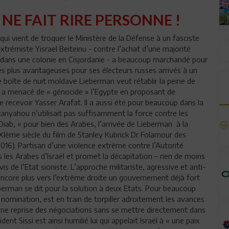
NE FAIT RIRE PERSONNE !
ui vient de troquer le Ministère de la Défense à un fasciste
extrémiste Yisrael Beiteinu - contre l’achat d’une majorité
e dans une colonie en Cisjordanie - a beaucoup marchandé pour
ites plus avantageuses pour ses électeurs russes arrivés à un
e boîte de nuit moldave Lieberman veut rétablir la peine de
’il a menacé de « génocide » l’Egypte en proposant de
 recevoir Yasser Arafat. Il a aussi été pour beaucoup dans la
anyahou n’utilisait pas suffisamment la force contre les
Diab, « pour bien des Arabes, l’arrivée de Lieberman à la
XIème siècle du film de Stanley Kubrick Dr Folamour des
2016). Partisan d’une violence extrême contre l’Autorité
 les Arabes d’Israël et promet la décapitation – rien de moins
is de l’Etat sioniste. L’approche militariste, agressive et anti-
encore plus vers l’extrême droite un gouvernement déjà fort
rman se dit pour la solution à deux Etats. Pour beaucoup
omination, est en train de torpiller adroitement les avances
 une reprise des négociations sans se mettre directement dans
ent Sissi est ainsi humilié lui qui appelait Israël à « une paix