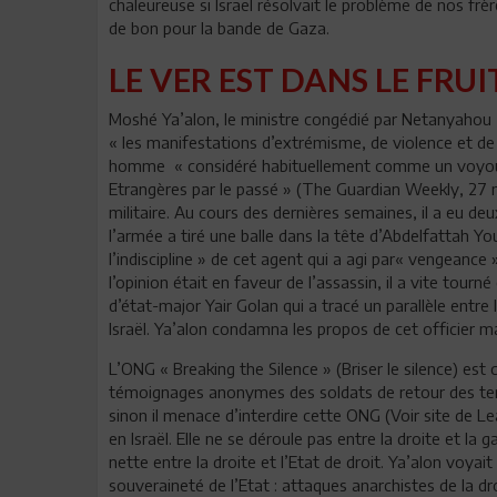
chaleureuse si Israël résolvait le problème de nos fr
de bon pour la bande de Gaza.
LE VER EST DANS LE FRUI
Moshé Ya’alon, le ministre congédié par Netanyahou -
« les manifestations d’extrémisme, de violence et de 
homme « considéré habituellement comme un voyou, 
Etrangères par le passé » (The Guardian Weekly, 27 mai
militaire. Au cours des dernières semaines, il a eu d
l’armée a tiré une balle dans la tête d’Abdelfattah Yo
l’indiscipline » de cet agent qui a agi par« vengeanc
l’opinion était en faveur de l’assassin, il a vite tourné
d’état-major Yair Golan qui a tracé un parallèle entre 
Israël. Ya’alon condamna les propos de cet officier mai
L’ONG « Breaking the Silence » (Briser le silence) est 
témoignages anonymes des soldats de retour des terr
sinon il menace d’interdire cette ONG (Voir site de Lead
en Israël. Elle ne se déroule pas entre la droite et la 
nette entre la droite et l’Etat de droit. Ya’alon voyai
souveraineté de l’Etat : attaques anarchistes de la dro