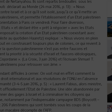
ment de Netanyahou. Ils sont repartis bredouilles sous les
outi déclarait au Monde (24 mai 2016, p. 13) : « Nous
e Israël et à ce qu’il soit isolé, jusqu’à ce qu’il mette un
palestiniens, et permette l’établissement d’un Etat palestinien
orientation à Paris ce vendredi. Pour faire diversion,
 Etats » et déclaré être « prêt à négocier » avec les Etats
proposait la création d’un Etat palestinien coexistant avec
liste au quotidien Haaretz) explique : « Nous vivons en plein
tout en construisant toujours plus de colonies, ce qui revient à
r la question palestinienne n’est pas entre faucons et
la priorité à la sécurité d’Israël et faucons idéologiques,
sjordanie ». (La Croix, 3 juin 2016) et l’écrivain Shmuel T.
 palestiniens pour retrouver son âme. »
ndant difficiles à cerner. On voit mal en effet comment la
 droit international et aux résolutions de l’ONU en l’absence
anité (3-4-5 juin 2016, p. 5) : « Laurent Fabius, alors ministre,
it officiellement l’Etat de Palestine. Une idée abandonnée par
ner des gages à Israël et à criminaliser les citoyens qui
tine, notamment par l’indispensable campagne BDS (Boycott –
t 206 Palestiniens qui sont tombés sous les coups de la
lon un macabre décompte de l’AFP.