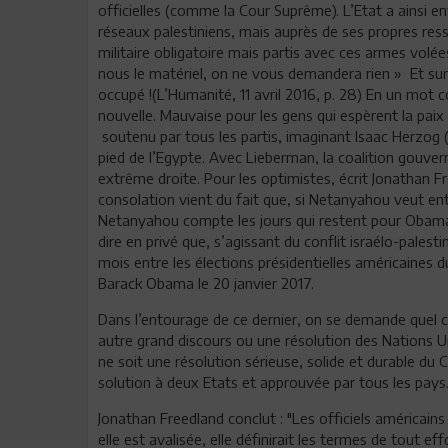
officielles (comme la Cour Suprême). L’Etat a ainsi 
réseaux palestiniens, mais auprès de ses propres ress
militaire obligatoire mais partis avec ces armes volée
nous le matériel, on ne vous demandera rien » Et surt
occupé !(L’Humanité, 11 avril 2016, p. 28) En un mo
nouvelle. Mauvaise pour les gens qui espèrent la paix 
soutenu par tous les partis, imaginant Isaac Herzog 
pied de l’Egypte. Avec Lieberman, la coalition gouve
extrême droite. Pour les optimistes, écrit Jonathan F
consolation vient du fait que, si Netanyahou veut entre
Netanyahou compte les jours qui restent pour Obama à
dire en privé que, s’agissant du conflit israélo-palestin
mois entre les élections présidentielles américaines 
Barack Obama le 20 janvier 2017.
Dans l’entourage de ce dernier, on se demande quel ca
autre grand discours ou une résolution des Nations U
ne soit une résolution sérieuse, solide et durable du 
solution à deux Etats et approuvée par tous les pays
Jonathan Freedland conclut : "Les officiels américains
elle est avalisée, elle définirait les termes de tout effo