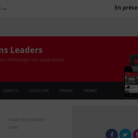
...
En prése
ons Leaders
ez télécharger nos applications
LEADERS TV
SUCCESS STORY
OPINIONS
TENDANCE
Annuaire de personnalités
Contact