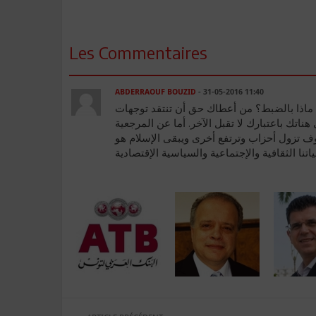
Les Commentaires
ABDERRAOUF BOUZID
- 31-05-2016 11:40
ماذا بالضبط؟ من أعطاك حق أن تنتقد توجهات
ناتك باعتبارك لا تقبل الآخر. أما عن المرجعية
وف تزول أحزاب وترتفع أخرى ويبقى الإسلام هو
اتنا الثقافية والإجتماعية والسياسية الإقتصادية