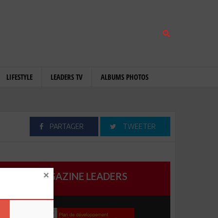
LIFESTYLE
LEADERS TV
ALBUMS PHOTOS
PARTAGER
TWEETER
MAGAZINE LEADERS