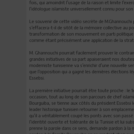
fois, qui amoindrit l’usage de la raison et limite l’exer
l’idéologue islamiste universellement connu pour son
Le souvenir de cette vidéo secrète de M.Ghannouchi p
s’effacera-t-il de sitôt de la mémoire collective au 
transformation de son mouvement en parti politique civ
comme étant précisément une application de la stra
M. Ghannouchi pourrait facilement prouver le contrair
grandes initiatives de sa part apaiseraient nos doute
moderniste tunisienne va s’enrichir d’une nouvelle sensi
que l’opposition qui a gagné les dernières élections lég
Essebsi.
La première initiative pourrait être toute proche : l
occasion, tout au long de son parcours de chef islami
Bourguiba, se tienne aux côtés du président Essebsi lo
leader historique tunisien retourner à son emplaceme
qu’il a véritablement coupé les ponts avec son passé 
l’identité ouverte et tolérante de la Tunisie et lui su
prenne la parole dans ce sens, demande pardon à l