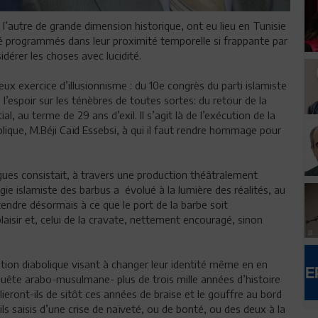
l’autre de grande dimension historique, ont eu lieu en Tunisie
é programmés dans leur proximité temporelle si frappante par
dérer les choses avec lucidité.
leux exercice d’illusionnisme : du 10e congrès du parti islamiste
espoir sur les ténèbres de toutes sortes: du retour de la
 au terme de 29 ans d’exil. Il s’agit là de l’exécution de la
blique, M.Béji Caïd Essebsi, à qui il faut rendre hommage pour
gues consistait, à travers une production théâtralement
ogie islamiste des barbus a évolué à la lumière des réalités, au
attendre désormais à ce que le port de la barbe soit
aisir et, celui de la cravate, nettement encouragé, sinon
tion diabolique visant à changer leur identité même en en
quête arabo-musulmane- plus de trois mille années d’histoire
ieront-ils de sitôt ces années de braise et le gouffre au bord
s saisis d’une crise de naïveté, ou de bonté, ou des deux à la