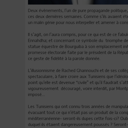
Deux évènements, l’un de pure propagande politique, 
ces deux dernières semaines. Comme s’ils avaient ét
un malin génie pour nous interpeller et amener à consi
Il s’agit, on l’aura compris, pour ce qui est de ce fabu
Ennahdha; et concernant ce symbole du triomphe de l’
statue équestre de Bourguiba à son emplacement initial,
promesse électorale faite par le président de la Répu
ce geste de fidélité à la parole donnée.
L’illusionnisme de Rached Ghannouchi et de ses collè
spectaculaire, à faire croire aux Tunisiens que l’idéol
point qu’elle est devenue “civile” et qu’il faudrait s’
vigoureusement découragé, voire interdit, par Montpl
imposé…
Les Tunisiens qui ont connu trois années de manipula
évacuant tout ce qui n’était pas un produit de la con
méditerranéenne- seront-ils dupes cette fois-ci? Oubl
duquel ils étaient dangereusement poussés ? Seront-il