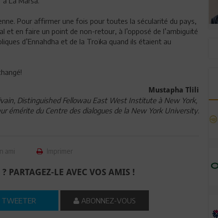
x à La Marsa.
enne. Pour affirmer une fois pour toutes la sécularité du pays,
al et en faire un point de non-retour, à l’opposé de l’ambiguïté
liques d’Ennahdha et de la Troïka quand ils étaient au
changé!
Mustapha Tlili
ivain, Distinguished Fellowau East West Institute à New York,
eur émérite du Centre des dialogues de la New York University.
n ami
Imprimer
 ? PARTAGEZ-LE AVEC VOS AMIS !
TWEETER
ABONNEZ-VOUS