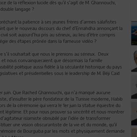
cice de la réflexion lucide dès qu’il s’agit de M. Ghannouchi,
 double langage ?
rêchant la patience à ses jeunes frères d’armes salafistes
point que le nouveau discours du chef d’Ennahdha annonçant la
il soit aujourd’hui pris au sérieux, au lieu d’être compris
tégie des étapes prônée dans la fameuse vidéo ?
e s’il souhaitait que nous le prenions au sérieux. Deux
s et nous convainqueraient que désormais la famille
bilité politique aussi fidèle à la sécularité historique du pays
islatives et présidentielles sous le leadership de M. Béji Caïd
e 1er juin. Que Rached Ghannouchi, qui n’a manqué aucune
ste, d’insulter le père fondateur de la Tunisie moderne, Habib
rs de la cérémonie qui verra le 1er juin la statue équestre du
nt légitime. Et pour nous prouver sa sincérité et nous montrer
d’agitateur islamiste obnubilé par l’idée de transformer
bstituer une vision obscurantiste de la vie et du monde, qu’il
a mémoire de Bourguiba par les mots et physiquement demande