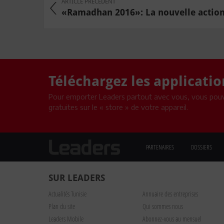
ARTICLE PRÉCÉDENT
«Ramadhan 2016»: La nouvelle action 
Téléchargez les applicati
Pour emporter Leaders partout avec vous, vous pouv
gratuites sur le « store » de votre appareil.
PARTENAIRES
DOSSIERS
SUR LEADERS
Actualités Tunisie
Annuaire des entreprises
Plan du site
Qui sommes nous
Leaders Mobile
Abonnez-vous au mensuel