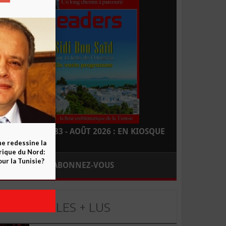
LEADERS N° 183 - AOÛT 2026 : EN KIOSQUE
ne redessine la
frique du Nord:
ur la Tunisie?
ABONNEZ-VOUS
LES + LUS