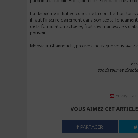
pardon à la famille Bourguiba en se rendant chez eu
La deuxième initiative concerne la constitution tunisi
il faut l’inscrire clairement dans son texte fondament
de la formulation actuelle, fruit des manœuvres diabo
pouvoir.
Monsieur Ghannouchi, prouvez-nous que vous avez 
Écr
fondateur et direct
Envoyer à u
VOUS AIMEZ CET ARTICLE
PARTAGER