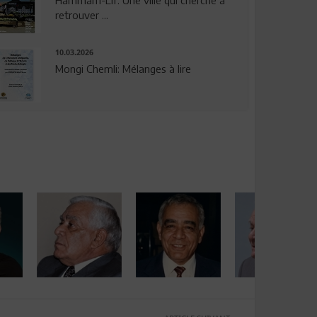
Hammam-Lif: Une ville qui cherche à
retrouver ...
10.03.2026
Mongi Chemli: Mélanges à lire