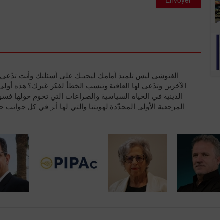
الغنوشي ليس تلميذ أمامك ليجيبك على أسئلتك وأنت تدّعي 
الآخرين وتدّعي لها العافية وتنسب الخطأ لفكر غيرك؟ هذه أولى ه
الدينية في الحياة السياسية والصراعات التي تحوم حولها فس
المرجعية الأولى المحدّدة لهويتنا والتي لها أثر في كل جوانب حي