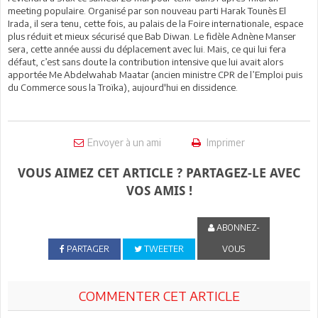
meeting populaire. Organisé par son nouveau parti Harak Tounès El
Irada, il sera tenu, cette fois, au palais de la Foire internationale, espace
plus réduit et mieux sécurisé que Bab Diwan. Le fidèle Adnène Manser
sera, cette année aussi du déplacement avec lui. Mais, ce qui lui fera
défaut, c’est sans doute la contribution intensive que lui avait alors
apportée Me Abdelwahab Maatar (ancien ministre CPR de l’Emploi puis
du Commerce sous la Troïka), aujourd'hui en dissidence.
Envoyer à un ami
Imprimer
VOUS AIMEZ CET ARTICLE ? PARTAGEZ-LE AVEC
VOS AMIS !
ABONNEZ-
PARTAGER
TWEETER
VOUS
COMMENTER CET ARTICLE