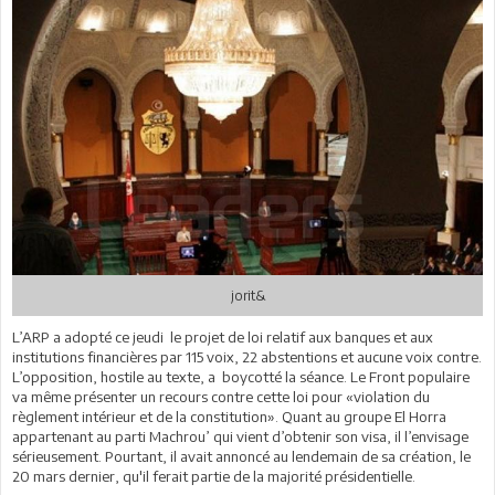
jorit&
L’ARP a adopté ce jeudi le projet de loi relatif aux banques et aux
institutions financières par 115 voix, 22 abstentions et aucune voix contre.
L’opposition, hostile au texte, a boycotté la séance. Le Front populaire
va même présenter un recours contre cette loi pour «violation du
règlement intérieur et de la constitution». Quant au groupe El Horra
appartenant au parti Machrou’ qui vient d’obtenir son visa, il l’envisage
sérieusement. Pourtant, il avait annoncé au lendemain de sa création, le
20 mars dernier, qu'il ferait partie de la majorité présidentielle.