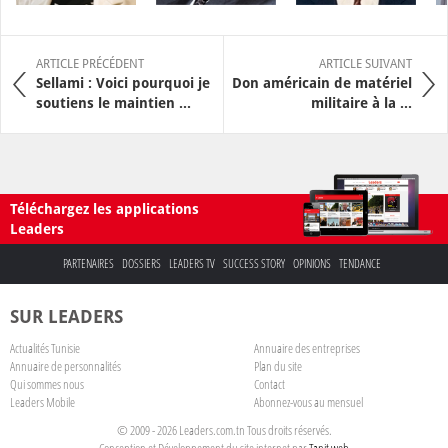
ARTICLE PRÉCÉDENT
ARTICLE SUIVANT
Sellami : Voici pourquoi je
Don américain de matériel
soutiens le maintien ...
militaire à la ...
Téléchargez les applications
Leaders
PARTENAIRES
DOSSIERS
LEADERS TV
SUCCESS STORY
OPINIONS
TENDANCE
SUR LEADERS
Actualités Tunisie
Annuaire des entreprises
Annuaire de personnalités
Plan du site
Qui sommes nous
Contact
Leaders Mobile
Abonnez-vous au mensuel
© 2009 - 2026 Leaders.com.tn Tous droits réservés.
Conception et Développement du site internet par
Tanit web