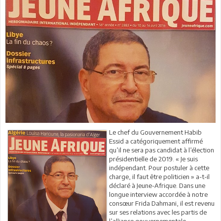
Le chef du Gouvernement Habib
Essid a catégoriquement affirmé
qu’il ne sera pas candidat à l’élection
présidentielle de 2019. « Je suis
indépendant. Pour postuler à cette
charge, il faut être politicien » a-t-il
déclaré à Jeune-Afrique. Dans une
longue interview accordée à notre
consœur Frida Dahmani, il est revenu
sur ses relations avec les partis de
l’alliance gouvernementale,