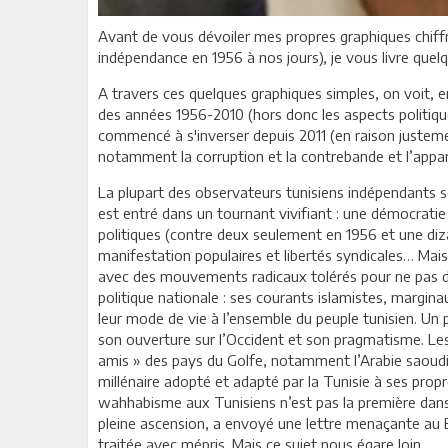
Avant de vous dévoiler mes propres graphiques chiffr
indépendance en 1956 à nos jours), je vous livre quelq
A travers ces quelques graphiques simples, on voit, 
des années 1956-2010 (hors donc les aspects politique
commencé à s'inverser depuis 2011 (en raison justeme
notamment la corruption et la contrebande et l’appar
La plupart des observateurs tunisiens indépendants s
est entré dans un tournant vivifiant : une démocratie
politiques (contre deux seulement en 1956 et une dizai
manifestation populaires et libertés syndicales… Mais 
avec des mouvements radicaux tolérés pour ne pas d
politique nationale : ses courants islamistes, margin
leur mode de vie à l’ensemble du peuple tunisien. U
son ouverture sur l’Occident et son pragmatisme. L
amis » des pays du Golfe, notamment l’Arabie saoudi
millénaire adopté et adapté par la Tunisie à ses propr
wahhabisme aux Tunisiens n’est pas la première dans n
pleine ascension, a envoyé une lettre menaçante au B
traitée avec mépris. Mais ce sujet nous égare loin…