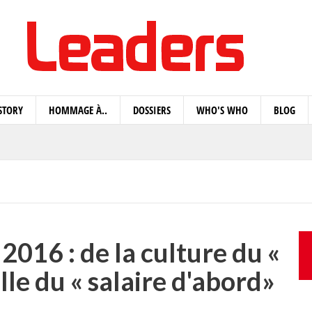
STORY
HOMMAGE À..
DOSSIERS
WHO'S WHO
BLOG
2016 : de la culture du «
lle du « salaire d'abord»