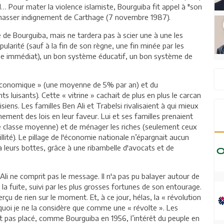
 Pour mater la violence islamiste, Bourguiba fit appel à "son
le chasser indignement de Carthage (7 novembre 1987).
 de Bourguiba, mais ne tardera pas à scier une à une les
pularité (sauf à la fin de son règne, une fin minée par les
e immédiat), un bon système éducatif, un bon système de
ce économique » (une moyenne de 5% par an) et du
luisants). Cette « vitrine » cachait de plus en plus le carcan
siens. Les familles Ben Ali et Trabelsi rivalisaient à qui mieux
ement des lois en leur faveur. Lui et ses familles prenaient
se classe moyenne) et de ménager les riches (seulement ceux
illité). Le pillage de l'économie nationale n’épargnait aucun
 à leurs bottes, grâce à une ribambelle d'avocats et de
Ali ne comprit pas le message. Il n'a pas pu balayer autour de
rit la fuite, suivi par les plus grosses fortunes de son entourage.
rçu de rien sur le moment. Et, à ce jour, hélas, la « révolution
quoi je ne la considère que comme une « révolte ». Les
t pas placé, comme Bourguiba en 1956, l’intérêt du peuple en