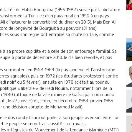
éclairée de Habib Bourguiba (1956-1987) suivie par la dictature
transformée la Tunisie : d'un pays rural en 1956 à un pays
 d’instaurer la convertibilité du dinar en 2015). Mais Ben Ali
ecord de longévité de Bourguiba au pouvoir (31 ans).
stices sous son règne ont entrainé sa chute brutale, comme
 à sa propre cupidité et à celle de son entourage familial. Sa
euple à partir de décembre 2010. Je dis bien révolte, et pas
es surmonter : en 1968-1969 (la paysannerie et l’aristocratie
terres agricoles), puis en 1972 (les étudiants protestent contre
i noir" du 5 février), ensuite en 1978 (c'était au tour du
 politique « libérale » de Hédi Nouira, notamment lors de la
e en 1980 (attaque de la ville minière de Gafsa par commando
afi, le 27 janvier) et, enfin, en décembre 1983-janvier 1984
 par une décision abrupte de Mohamed Mzali).
e le dos rond et surtout parler à son peuple avec sincérité : on
et le peuple se remettait aussitôt au travail...
par les intégristes du Mouvement de la tendance islamique (MTI),