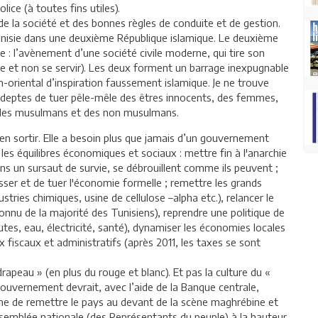
olice (à toutes fins utiles).
 la société et des bonnes règles de conduite et de gestion.
 Tunisie dans une deuxième République islamique. Le deuxième
nte : l’avènement d’une société civile moderne, qui tire son
rie et non se servir). Les deux forment un barrage inexpugnable
oriental d’inspiration faussement islamique. Je ne trouve
s adeptes de tuer pêle-mêle des êtres innocents, des femmes,
, des musulmans et des non musulmans.
’en sortir. Elle a besoin plus que jamais d’un gouvernement
 les équilibres économiques et sociaux : mettre fin à l'anarchie
ans un sursaut de survie, se débrouillent comme ils peuvent ;
sser et de tuer l'économie formelle ; remettre les grands
ies chimiques, usine de cellulose –alpha etc.), relancer le
onnu de la majorité des Tunisiens), reprendre une politique de
outes, eau, électricité, santé), dynamiser les économies locales
x fiscaux et administratifs (après 2011, les taxes se sont
drapeau » (en plus du rouge et blanc). Et pas la culture du «
e gouvernement devrait, avec l’aide de la Banque centrale,
me de remettre le pays au devant de la scène maghrébine et
ssemblée nationale (des Représentants du peuple) à la hauteur