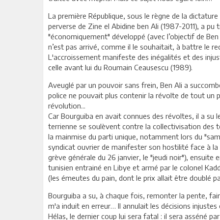
La première République, sous le règne de la dictature 
perverse de Zine el Abidine ben Ali (1987-2011), a pu 
"économiquement" développé (avec l’objectif de Ben Ali
n’est pas arrivé, comme il le souhaitait, à battre le r
L'accroissement manifeste des inégalités et des inju
celle avant lui du Roumain Ceausescu (1989).
Aveuglé par un pouvoir sans frein, Ben Ali a succombé
police ne pouvait plus contenir la révolte de tout un p
révolution...
Car Bourguiba en avait connues des révoltes, il a su l
terrienne se soulèvent contre la collectivisation des 
la mainmise du parti unique, notamment lors du "samed
syndicat ouvrier de manifester son hostilité face à la
grève générale du 26 janvier, le "jeudi noir"), ensuit
tunisien entrainé en Libye et armé par le colonel Kadd
(les émeutes du pain, dont le prix allait être doublé
Bourguiba a su, à chaque fois, remonter la pente, fair
m'a induit en erreur… Il annulait les décisions injustes 
Hélas, le dernier coup lui sera fatal : il sera asséné 