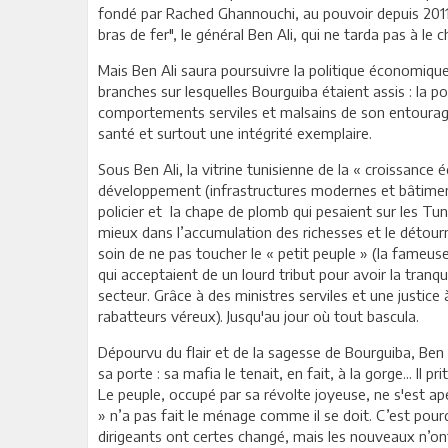
fondé par Rached Ghannouchi, au pouvoir depuis 2011…
bras de fer", le général Ben Ali, qui ne tarda pas à 
Mais Ben Ali saura poursuivre la politique économique
branches sur lesquelles Bourguiba étaient assis : la po
comportements serviles et malsains de son entourag
santé et surtout une intégrité exemplaire.
Sous Ben Ali, la vitrine tunisienne de la « croissan
développement (infrastructures modernes et bâtiments 
policier et la chape de plomb qui pesaient sur les Tuni
mieux dans l’accumulation des richesses et le détourn
soin de ne pas toucher le « petit peuple » (la fameu
qui acceptaient de un lourd tribut pour avoir la tranqu
secteur. Grâce à des ministres serviles et une justice
rabatteurs véreux). Jusqu'au jour où tout bascula.
Dépourvu du flair et de la sagesse de Bourguiba, Ben 
sa porte : sa mafia le tenait, en fait, à la gorge... Il p
Le peuple, occupé par sa révolte joyeuse, ne s'est ape
» n’a pas fait le ménage comme il se doit. C’est pour
dirigeants ont certes changé, mais les nouveaux n’on