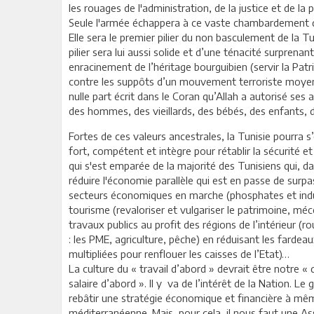
les rouages de l'administration, de la justice et de la p
Seule l'armée échappera à ce vaste chambardement de
Elle sera le premier pilier du non basculement de la
pilier sera lui aussi solide et d’une ténacité surprena
enracinement de l’héritage bourguibien (servir la Pat
contre les suppôts d’un mouvement terroriste moyen-
nulle part écrit dans le Coran qu’Allah a autorisé se
des hommes, des vieillards, des bébés, des enfants
Fortes de ces valeurs ancestrales, la Tunisie pourra s
fort, compétent et intègre pour rétablir la sécurité et
qui s'est emparée de la majorité des Tunisiens qui, d
réduire l'économie parallèle qui est en passe de surpa
secteurs économiques en marche (phosphates et industr
tourisme (revaloriser et vulgariser le patrimoine, méc
travaux publics au profit des régions de l’intérieur (r
: les PME, agriculture, pêche) en réduisant les fardeau
multipliées pour renflouer les caisses de l’Etat)…
La culture du « travail d’abord » devrait être notre « 
salaire d’abord ». Il y va de l’intérêt de la Nation. L
rebâtir une stratégie économique et financière à mê
méditerranéenne. Mais, pour cela, il nous faut une A