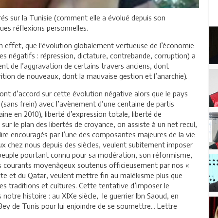
és sur la Tunisie (comment elle a évolué depuis son
ues réflexions personnelles.
en effet, que l'évolution globalement vertueuse de l’économie
s négatifs : répression, dictature, contrebande, corruption) a
nt de l’aggravation de certains travers anciens, dont
ition de nouveaux, dont la mauvaise gestion et l’anarchie).
ont d’accord sur cette évolution négative alors que le pays
 (sans frein) avec l’avènement d’une centaine de partis
ne en 2010), liberté d’expression totale, liberté de
sur le plan des libertés de croyance, on assiste à un net recul,
ire encouragés par l’une des composantes majeures de la vie
aux chez nous depuis des siècles, veulent subitement imposer
n peuple pourtant connu pour sa modération, son réformisme,
es courants moyenâgeux soutenus officieusement par nos «
te et du Qatar, veulent mettre fin au malékisme plus que
es traditions et cultures. Cette tentative d’imposer le
otre histoire : au XIXe siècle, le guerrier Ibn Saoud, en
ey de Tunis pour lui enjoindre de se soumettre... Lettre