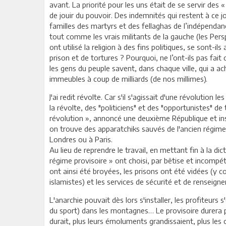
avant. La priorité pour les uns était de se servir des 
de jouir du pouvoir. Des indemnités qui restent à ce
familles des martyrs et des fellaghas de l’indépendan
tout comme les vrais militants de la gauche (les Persp
ont utilisé la religion à des fins politiques, se sont-i
prison et de tortures ? Pourquoi, ne l’ont-ils pas fai
les gens du peuple savent, dans chaque ville, qui a ac
immeubles à coup de milliards (de nos millimes).
J'ai redit révolte. Car s'il s'agissait d'une révolution
la révolte, des "politiciens" et des "opportunistes" d
révolution », annoncé une deuxième République et ins
on trouve des apparatchiks sauvés de l'ancien régime
Londres ou à Paris.
Au lieu de reprendre le travail, en mettant fin à la d
régime provisoire » ont choisi, par bêtise et incompéte
ont ainsi été broyées, les prisons ont été vidées (y 
islamistes) et les services de sécurité et de renseign
L'anarchie pouvait dès lors s'installer, les profiteurs s
du sport) dans les montagnes… Le provisoire durera plu
durait, plus leurs émoluments grandissaient, plus les o