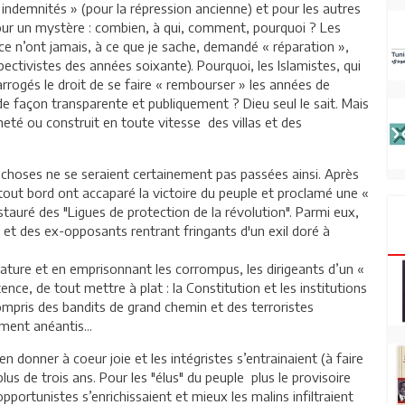
« indemnités » (pour la répression ancienne) et pour les autres
 jour un mystère : combien, à qui, comment, pourquoi ? Les
ce n’ont jamais, à ce que je sache, demandé « réparation »,
ectivistes des années soixante). Pourquoi, les Islamistes, qui
ls arrogés le droit de se faire « rembourser » les années de
t de façon transparente et publiquement ? Dieu seul le sait. Mais
heté ou construit en toute vitesse des villas et des
 les choses ne se seraient certainement pas passées ainsi. Après
e tout bord ont accaparé la victoire du peuple et proclamé une «
tauré des "Ligues de protection de la révolution". Parmi eux,
 et des ex-opposants rentrant fringants d'un exil doré à
ictature et en emprisonnant les corrompus, les dirigeants d’un «
nce, de tout mettre à plat : la Constitution et les institutions
compris des bandits de grand chemin et des terroristes
ement anéantis...
'en donner à coeur joie et les intégristes s’entrainaient (à faire
s de trois ans. Pour les "élus" du peuple plus le provisoire
pportunistes s’enrichissaient et mieux les malins infiltraient