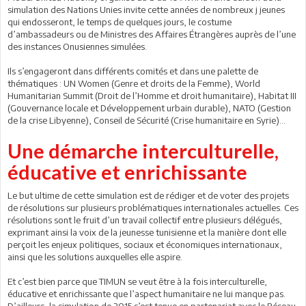
simulation des Nations Unies invite cette années de nombreux j jeunes
qui endosseront, le temps de quelques jours, le costume
d’ambassadeurs ou de Ministres des Affaires Étrangères auprès de l’une
des instances Onusiennes simulées.
Ils s’engageront dans différents comités et dans une palette de
thématiques : UN Women (Genre et droits de la Femme), World
Humanitarian Summit (Droit de l’Homme et droit humanitaire), Habitat III
(Gouvernance locale et Développement urbain durable), NATO (Gestion
de la crise Libyenne), Conseil de Sécurité (Crise humanitaire en Syrie)…
Une démarche interculturelle,
éducative et enrichissante
Le but ultime de cette simulation est de rédiger et de voter des projets
de résolutions sur plusieurs problématiques internationales actuelles. Ces
résolutions sont le fruit d’un travail collectif entre plusieurs délégués,
exprimant ainsi la voix de la jeunesse tunisienne et la manière dont elle
perçoit les enjeux politiques, sociaux et économiques internationaux,
ainsi que les solutions auxquelles elle aspire.
Et c’est bien parce que TIMUN se veut être à la fois interculturelle,
éducative et enrichissante que l’aspect humanitaire ne lui manque pas.
D’ailleurs, la simulation de 2015 s’est tenue en partenariat avec le Réseau