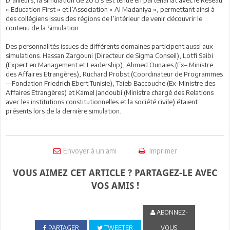
« Education First » et l’Association « Al Madaniya », permettant ainsi à
des collégiens issus des régions de l’intérieur de venir découvrir le
contenu de la Simulation.
Des personnalités issues de différents domaines participent aussi aux
simulations. Hassan Zargouni (Directeur de Sigma Conseil), Lotfi Saibi
(Expert en Management et Leadership), Ahmed Ounaies (Ex– Ministre
des Affaires Etrangères), Ruchard Probst (Coordinateur de Programmes
—Fondation Friedrich Ebert Tunisie), Taieb Baccouche (Ex-Ministre des
Affaires Etrangères) et Kamel Jandoubi (Ministre chargé des Relations
avec les institutions constitutionnelles et la société civile) étaient
présents lors de la dernière simulation.
Envoyer à un ami
Imprimer
VOUS AIMEZ CET ARTICLE ? PARTAGEZ-LE AVEC
VOS AMIS !
ABONNEZ-
PARTAGER
TWEETER
VOUS