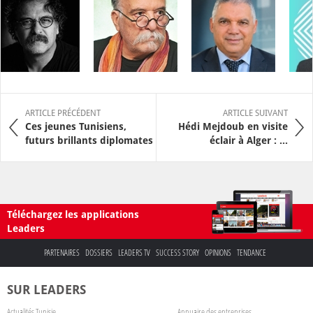
ARTICLE PRÉCÉDENT
ARTICLE SUIVANT
Ces jeunes Tunisiens,
Hédi Mejdoub en visite
futurs brillants diplomates
éclair à Alger : ...
Téléchargez les applications
Leaders
PARTENAIRES
DOSSIERS
LEADERS TV
SUCCESS STORY
OPINIONS
TENDANCE
SUR LEADERS
Actualités Tunisie
Annuaire des entreprises