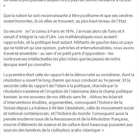
»
Que la nation lui soit reconnaissante à titre posthume et que ses cendres
soient honorées, là où elles se trouvent, au plus haut niveau de l’Etat.
Ou encore : Je l’ai connu à Paris en 1974, j’arrivais alors de Tunis et il
venait d’intégrer la rue d’Ulm. Les mathématiques nous avaient
rapprochés, et la politique tout autant. Militants de gauche dans un pays
qui ne tolérait qu’une opinion, patriotes et internationalistes, nous avons
traversé ensemble – au sein d’un petit parti d’opposition – les
controverses intellectuelles les plus riches que les jeunes de notre
époque aient pu connaître.
La première était celle du rapport de la démocratie au socialisme, dont la
résolution a ouvert le long chemin qui nous conduisit au 14 janvier. Et la
seconde celle du rapport de l’Islam à la politique, charriée par la
révolution iranienne et l’irruption de l’islamisme dans le champ politique
tunisien. Je me souviens de nos débats sans fin …Abbas les éclairait
d’interventions érudites, argumentées, convoquant l’histoire de la
Tunisie depuis La Kahena à Ali Ben Ghedahem, celle du mouvement social
et national contemporain, et l’histoire du monde. Convoquant aussi la
pensée moderne issue de la Renaissance et de la Révolution française,
nourrie d’éléments de science et de culture dont beaucoup puisaient aux
sources des lumières de la civilisation arabo-islamique. »