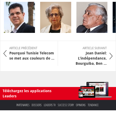
ARTICLE PRÉCÉDENT
ARTICLE SUIVANT
Pourquoi Tunisie Telecom
Jean Daniel:
se met aux couleurs de ...
L’indépendance,
Bourguiba, Ben ...
Téléchargez les applications
Leaders
PARTENAIRES
DOSSIERS
LEADERS TV
SUCCESS STORY
OPINIONS
TENDANCE