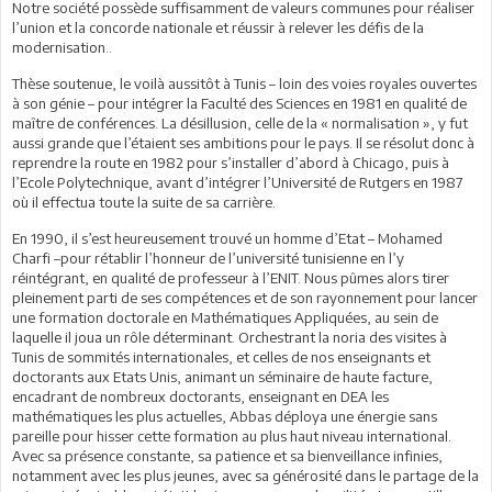
Notre société possède suffisamment de valeurs communes pour réaliser
l’union et la concorde nationale et réussir à relever les défis de la
modernisation..
Thèse soutenue, le voilà aussitôt à Tunis – loin des voies royales ouvertes
à son génie – pour intégrer la Faculté des Sciences en 1981 en qualité de
maître de conférences. La désillusion, celle de la « normalisation », y fut
aussi grande que l’étaient ses ambitions pour le pays. Il se résolut donc à
reprendre la route en 1982 pour s’installer d’abord à Chicago, puis à
l’Ecole Polytechnique, avant d’intégrer l’Université de Rutgers en 1987
où il effectua toute la suite de sa carrière.
En 1990, il s’est heureusement trouvé un homme d’Etat – Mohamed
Charfi –pour rétablir l’honneur de l’université tunisienne en l’y
réintégrant, en qualité de professeur à l’ENIT. Nous pûmes alors tirer
pleinement parti de ses compétences et de son rayonnement pour lancer
une formation doctorale en Mathématiques Appliquées, au sein de
laquelle il joua un rôle déterminant. Orchestrant la noria des visites à
Tunis de sommités internationales, et celles de nos enseignants et
doctorants aux Etats Unis, animant un séminaire de haute facture,
encadrant de nombreux doctorants, enseignant en DEA les
mathématiques les plus actuelles, Abbas déploya une énergie sans
pareille pour hisser cette formation au plus haut niveau international.
Avec sa présence constante, sa patience et sa bienveillance infinies,
notamment avec les plus jeunes, avec sa générosité dans le partage de la