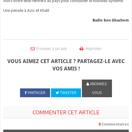
Alors notre élite rentrera au pays pour consolider le nouveau système.
Une pensée à Aziz et Khalil
Badie ben Ghachem
Envoyer à un ami
Imprimer
VOUS AIMEZ CET ARTICLE ? PARTAGEZ-LE AVEC
VOS AMIS !
ABONNEZ-
PARTAGER
TWEETER
VOUS
COMMENTER CET ARTICLE
0
Commentaires