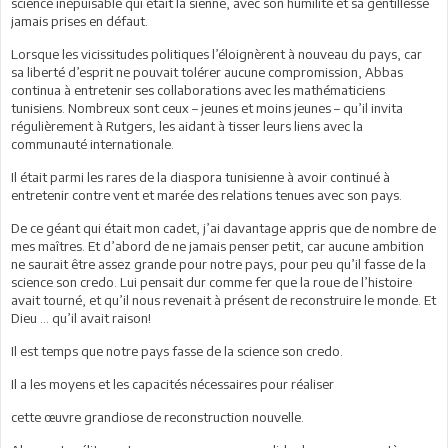
science inépuisable qui était la sienne, avec son humilité et sa gentillesse
jamais prises en défaut.
Lorsque les vicissitudes politiques l’éloignèrent à nouveau du pays, car
sa liberté d’esprit ne pouvait tolérer aucune compromission, Abbas
continua à entretenir ses collaborations avec les mathématiciens
tunisiens. Nombreux sont ceux – jeunes et moins jeunes – qu’il invita
régulièrement à Rutgers, les aidant à tisser leurs liens avec la
communauté internationale.
Il était parmi les rares de la diaspora tunisienne à avoir continué à
entretenir contre vent et marée des relations tenues avec son pays.
De ce géant qui était mon cadet, j’ai davantage appris que de nombre de
mes maîtres. Et d’abord de ne jamais penser petit, car aucune ambition
ne saurait être assez grande pour notre pays, pour peu qu’il fasse de la
science son credo. Lui pensait dur comme fer que la roue de l’histoire
avait tourné, et qu’il nous revenait à présent de reconstruire le monde. Et
Dieu … qu’il avait raison!
Il est temps que notre pays fasse de la science son credo.
Il a les moyens et les capacités nécessaires pour réaliser
cette œuvre grandiose de reconstruction nouvelle.