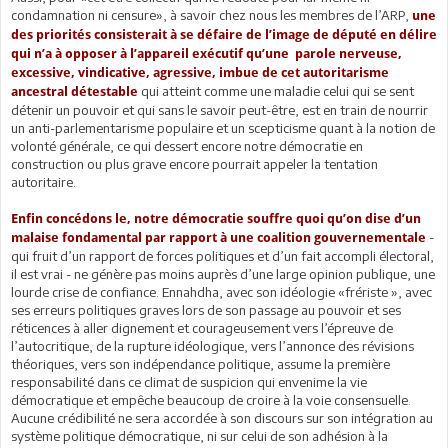
condamnation ni censure», à savoir chez nous les membres de l’ARP,
une
des priorités consisterait à se défaire de l’image de député en délire
qui n’a à opposer à l’appareil exécutif qu’une parole nerveuse,
excessive, vindicative, agressive, imbue de cet autoritarisme
qui atteint comme une maladie celui qui se sent
ancestral détestable
détenir un pouvoir et qui sans le savoir peut-être, est en train de nourrir
un anti-parlementarisme populaire et un scepticisme quant à la notion de
volonté générale, ce qui dessert encore notre démocratie en
construction ou plus grave encore pourrait appeler la tentation
autoritaire.
Enfin concédons le, notre démocratie souffre quoi qu’on dise d’un
-
malaise fondamental par rapport à une coalition gouvernementale
qui fruit d’un rapport de forces politiques et d’un fait accompli électoral,
il est vrai - ne génère pas moins auprès d’une large opinion publique, une
lourde crise de confiance. Ennahdha, avec son idéologie «frériste », avec
ses erreurs politiques graves lors de son passage au pouvoir et ses
réticences à aller dignement et courageusement vers l’épreuve de
l’autocritique, de la rupture idéologique, vers l’annonce des révisions
théoriques, vers son indépendance politique, assume la première
responsabilité dans ce climat de suspicion qui envenime la vie
démocratique et empêche beaucoup de croire à la voie consensuelle.
Aucune crédibilité ne sera accordée à son discours sur son intégration au
système politique démocratique, ni sur celui de son adhésion à la