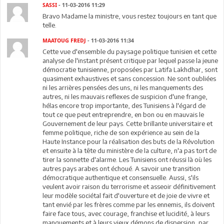
SASSI
- 11-03-2016 11:29
Bravo Madame la ministre, vous restez toujours en tant que
telle.
MAATOUG FREDJ
- 11-03-2016 11:34
Cette vue d'ensemble du paysage politique tunisien et cette
analyse de l'instant présent critique par lequel passe la jeune
démocratie tunisienne, proposées par Latifa Lakhdhar, sont
quasiment exhaustives et sans concession. Ne sont oubliées
ni les arrières pensées des uns, ni les manquements des
autres, ni les mauvais reflexes de suspicion d'une frange,
hélas encore trop importante, des Tunisiens à l'égard de
tout ce que peut entreprendre, en bon ou en mauvais le
Gouvernement de leur pays. Cette brillante universitaire et
femme politique, riche de son expérience au sein de la
Haute Instance pour la réalisation des buts de la Révolution
et ensuite à la tête du ministère de la culture, n'a pas tort de
tirer la sonnette d'alarme. Les Tunisiens ont réussi là où les
autres pays arabes ont échoué. A savoir une transition
démocratique authentique et consensuelle. Aussi, s'ils
veulent avoir raison du terrorisme et asseoir définitivement
leur modèle sociétal fait d'ouverture et de joie de vivre et
tant envié par les frères comme par les ennemis, ils doivent
faire face tous, avec courage, franchise et lucidité, à leurs
manquements et à leurs vieux démons de dispersion, par