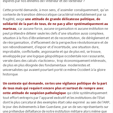
espérés par nos ennemis de l’intérieur et de l’extérieur ?
Cette priorité demande, à mon sens, d’assimiler conséquemment, qu’un
contexte de transition démocratique caractérisé inévitablement par sa
fragilité, exige
une attitude de grande délicatesse politique, de
solidarité de la part de tous, de ne pas y aller systématiquement au
, car aucune force, aucune organisation ni aucune institution ne
marteau
peut prétendre détenir seule les clefs d’une situation aussi complexe,
situation à la fois d’ébranlement et de reconstitution, de dérèglement et
de réorganisation, d’effacement de la perspective révolutionnaire et de
son rebondissement, d’espoir et d’incertitude, une situation dure,
improbable, conflictuelle, angoissante et qui de plus est, se trouve,
enveloppée par une logique géopolitique occidentale non rassurante,
versée dans des calculs «tacticiens», trop économiquement intéressés,
de plus en plus éloignée des fondamentaux modernistes et
universalistes qui avaient pourtant porté ce même Occident à la gloire
historique.
Un contexte qui demande, certes une vigilance politique de la part
de tous mais qui requiert encore plus et surtout de rompre avec
qui cible systématiquement
cette attitude de suspicion pathologique
tout effort entrepris par l’appareil exécutif et les institutions de l’Etat
dont le plus caricatural des exemples était celui exprimé au sein de l’ARP,
le jour des évènements à Ben Guerdane, par un de ses représentants sur
une prétendue défaillance de notre institution militaire alors même que