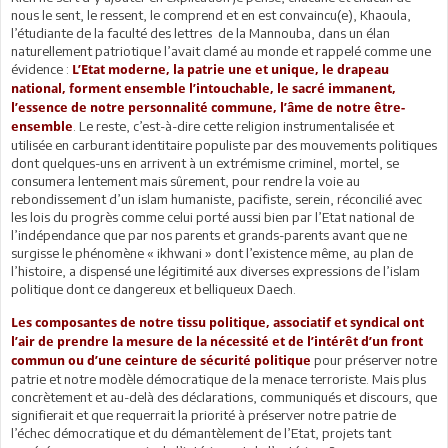
nous le sent, le ressent, le comprend et en est convaincu(e), Khaoula,
l’étudiante de la faculté des lettres de la Mannouba, dans un élan
naturellement patriotique l’avait clamé au monde et rappelé comme une
évidence :
L’Etat moderne, la patrie une et unique, le drapeau
national, forment ensemble l’intouchable, le sacré immanent,
l’essence de notre personnalité commune, l’âme de notre être-
. Le reste, c’est-à-dire cette religion instrumentalisée et
ensemble
utilisée en carburant identitaire populiste par des mouvements politiques
dont quelques-uns en arrivent à un extrémisme criminel, mortel, se
consumera lentement mais sûrement, pour rendre la voie au
rebondissement d’un islam humaniste, pacifiste, serein, réconcilié avec
les lois du progrès comme celui porté aussi bien par l’Etat national de
l’indépendance que par nos parents et grands-parents avant que ne
surgisse le phénomène « ikhwani » dont l’existence même, au plan de
l’histoire, a dispensé une légitimité aux diverses expressions de l’islam
politique dont ce dangereux et belliqueux Daech.
Les composantes de notre tissu politique, associatif et syndical ont
l’air de prendre la mesure de la nécessité et de l’intérêt d’un front
pour préserver notre
commun ou d’une ceinture de sécurité politique
patrie et notre modèle démocratique de la menace terroriste. Mais plus
concrètement et au-delà des déclarations, communiqués et discours, que
signifierait et que requerrait la priorité à préserver notre patrie de
l’échec démocratique et du démantèlement de l’Etat, projets tant