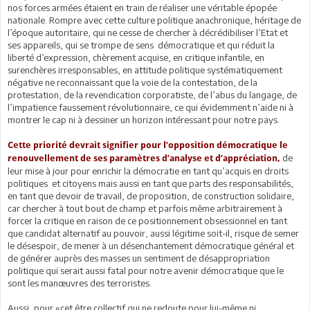
nos forces armées étaient en train de réaliser une véritable épopée
nationale. Rompre avec cette culture politique anachronique, héritage de
l’époque autoritaire, qui ne cesse de chercher à décrédibiliser l’Etat et
ses appareils, qui se trompe de sens démocratique et qui réduit la
liberté d’expression, chèrement acquise, en critique infantile, en
surenchères irresponsables, en attitude politique systématiquement
négative ne reconnaissant que la voie de la contestation, de la
protestation, de la revendication corporatiste, de l’abus du langage, de
l’impatience faussement révolutionnaire, ce qui évidemment n’aide ni à
montrer le cap ni à dessiner un horizon intéressant pour notre pays.
Cette priorité devrait signifier pour l’opposition démocratique le
de
renouvellement de ses paramètres d’analyse et d’appréciation,
leur mise à jour pour enrichir la démocratie en tant qu’acquis en droits
politiques et citoyens mais aussi en tant que parts des responsabilités,
en tant que devoir de travail, de proposition, de construction solidaire,
car chercher à tout bout de champ et parfois même arbitrairement à
forcer la critique en raison de ce positionnement obsessionnel en tant
que candidat alternatif au pouvoir, aussi légitime soit-il, risque de semer
le désespoir, de mener à un désenchantement démocratique général et
de générer auprès des masses un sentiment de désappropriation
politique qui serait aussi fatal pour notre avenir démocratique que le
sont les manœuvres des terroristes.
Aussi, pour «cet être collectif qui ne redoute pour lui-même ni