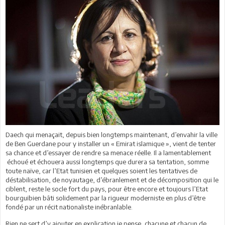
Daech qui menaçait, depuis bien longtemps maintenant, d’envahir la ville
de Ben Guerdane pour y installer un « Emirat islamique », vient de tenter
sa chance et d’essayer de rendre sa menace réelle. Il a lamentablement
échoué et échouera aussi longtemps que durera sa tentation, somme
toute naïve, car l’Etat tunisien et quelques soient les tentatives de
déstabilisation, de noyautage, d’ébranlement et de décomposition qui le
ciblent, reste le socle fort du pays, pour être encore et toujours l’Etat
bourguibien bâti solidement par la rigueur moderniste en plus d’être
fondé par un récit nationaliste inébranlable.
Rien ne sert d’y ajouter en explication je pense, chacune et chacun de