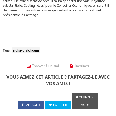
ceux qui le connaissent de près, il saura apporter une valeur ajoutée
substantielle. Casting réussi pour le Conseiller économique, en sera-t-il
de même pour les autres postes qui restent à pourvoir au cabinet
présidentiel à Carthage.
:
ridha-chalghoum
Tags
Envoyer à un ami
Imprimer
VOUS AIMEZ CET ARTICLE ? PARTAGEZ-LE AVEC
VOS AMIS !
ABONNEZ-
PARTAGER
TWEETER
VOUS