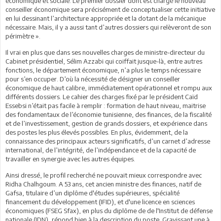
économique et sociale. Le premier dossier dont est chargé le nouveau
conseiller économique sera précisément de conceptualiser cette initiative
en lui dessinant l’architecture appropriée et la dotant de la mécanique
nécessaire. Mais, il y a aussi tant d’autres dossiers qui relèveront de son
périmètre ».
Il vrai en plus que dans ses nouvelles charges de ministre-directeur du
Cabinet présidentiel, Sélim Azzabi qui coiffait jusque-là, entre autres
fonctions, le département économique, n’a plus le temps nécessaire
pour s’en occuper. D’où la nécessité de désigner un conseiller
économique de haut calibre, immédiatement opérationnel et rompu aux
différents dossiers. Le cahier des charges fixé par le président Caïd
Essebsi n’était pas facile à remplir : formation de haut niveau, maitrise
des fondamentaux de l’économie tunisienne, des finances, de la fiscalité
et de l’investissement, gestion de grands dossiers, et expérience dans
des postes les plus élevés possibles. En plus, évidemment, de la
connaissance des principaux acteurs significatifs, d’un carnet d’adresse
international, de l’intégrité, de l’indépendance et de la capacité de
travailler en synergie avec les autres équipes.
Ainsi dressé, le profil recherché ne pouvait mieux correspondre avec
Ridha Chalhgoum. A 53 ans, cet ancien ministre des finances, natif de
Gafsa, titulaire d’un
diplôme d'études supérieures, spécialité
financement du développement (IFID), et d'une licence en sciences
économiques (FSEG Sfax), en plus du diplôme de de l'Institut de défense
nationale (IDN), répond bien à la description du poste. Gravissant une à