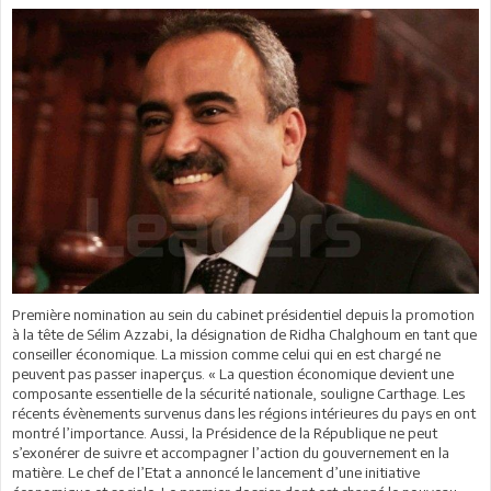
Première nomination au sein du cabinet présidentiel depuis la promotion
à la tête de Sélim Azzabi, la désignation de Ridha Chalghoum en tant que
conseiller économique. La mission comme celui qui en est chargé ne
peuvent pas passer inaperçus. « La question économique devient une
composante essentielle de la sécurité nationale, souligne Carthage. Les
récents évènements survenus dans les régions intérieures du pays en ont
montré l’importance. Aussi, la Présidence de la République ne peut
s’exonérer de suivre et accompagner l’action du gouvernement en la
matière. Le chef de l’Etat a annoncé le lancement d’une initiative