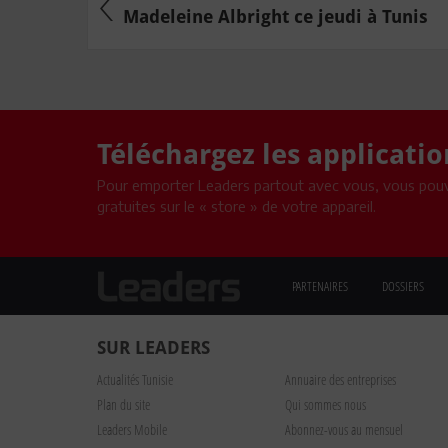
Madeleine Albright ce jeudi à Tunis
Téléchargez les applicati
Pour emporter Leaders partout avec vous, vous pouv
gratuites sur le « store » de votre appareil.
PARTENAIRES
DOSSIERS
SUR LEADERS
Actualités Tunisie
Annuaire des entreprises
Plan du site
Qui sommes nous
Leaders Mobile
Abonnez-vous au mensuel