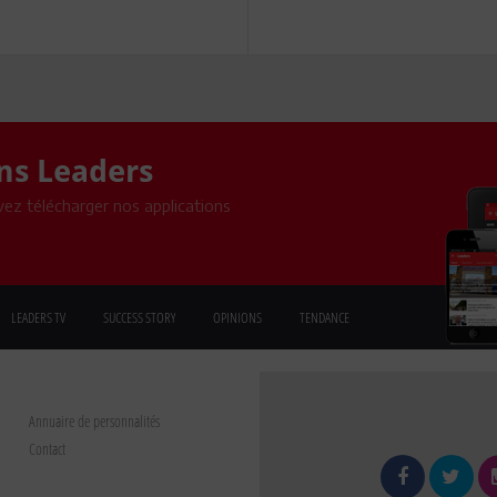
ons Leaders
ez télécharger nos applications
LEADERS TV
SUCCESS STORY
OPINIONS
TENDANCE
Annuaire de personnalités
Contact