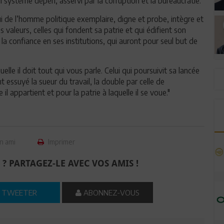
système dépéri, asservi par la corruption et la bureaucratie.
lui de l’homme politique exemplaire, digne et probe, intègre et
valeurs, celles qui fondent sa patrie et qui édifient son
a confiance en ses institutions, qui auront pour seul but de
elle il doit tout qui vous parle. Celui qui poursuivit sa lancée
ant essuyé la sueur du travail, la double par celle de
l appartient et pour la patrie à laquelle il se voue."
n ami
Imprimer
 ? PARTAGEZ-LE AVEC VOS AMIS !
TWEETER
ABONNEZ-VOUS