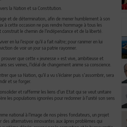
vers la Nation et sa Constitution.
urage et de détermination, afin de mener humblement à son
peux à cette occasion ne pas rendre hommage à tous les
 construit le chemin de l’indépendance et de la liberté.
er en lui l’espoir qu’il a fait naître; pour ranimer en lui
viction de voir un jour sa patrie rayonner.
i prouver que cette « jeunesse » est vive, ambitieuse et
 dans ses veines, l’idéal de changement anime sa conscience.
trer que sa Nation, qu’il a vu s’éclairer puis s’assombrir, sera
ndir et se forger.
onsolider et raffermir les liens d’un Etat qui se veut unitaire
nsère les populations ignorées pour redonner à l’unité son sens
amme national à l’image de nos pères fondateurs, un projet
ir des alternatives innovantes aux âpres problèmes qui