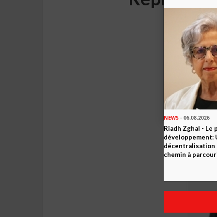
NEWS
- 06.08.2026
Riadh Zghal - Le 
développement: U
décentralisation 
chemin à parcour