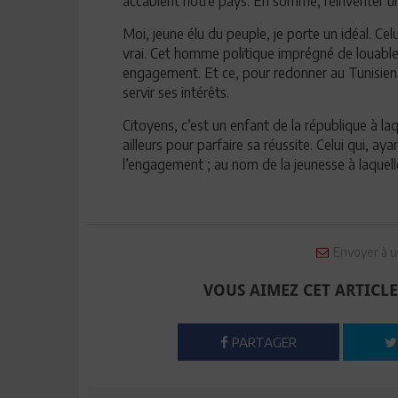
accablent notre pays. En somme, réinventer un 
Moi, jeune élu du peuple, je porte un idéal. Ce
vrai. Cet homme politique imprégné de louables 
engagement. Et ce, pour redonner au Tunisien l
servir ses intérêts.
Citoyens, c’est un enfant de la république à laqu
ailleurs pour parfaire sa réussite. Celui qui, ay
l’engagement ; au nom de la jeunesse à laquelle i
Envoyer à u
VOUS AIMEZ CET ARTICLE
PARTAGER