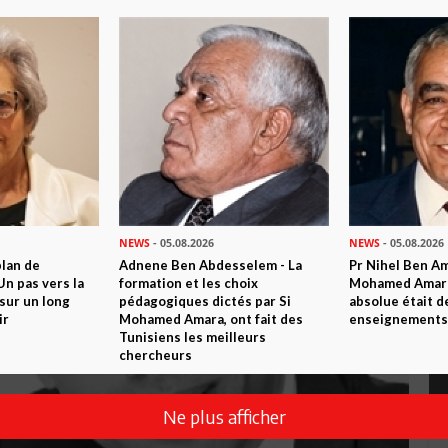
NEWS
- 05.08.2026
NEWS
- 05.08.2026
plan de
Adnene Ben Abdesselem - La
Pr Nihel Ben Am
n pas vers la
formation et les choix
Mohamed Amara:
sur un long
pédagogiques dictés par Si
absolue était d
ir
Mohamed Amara, ont fait des
enseignements 
Tunisiens les meilleurs
chercheurs
Ne plus afficher