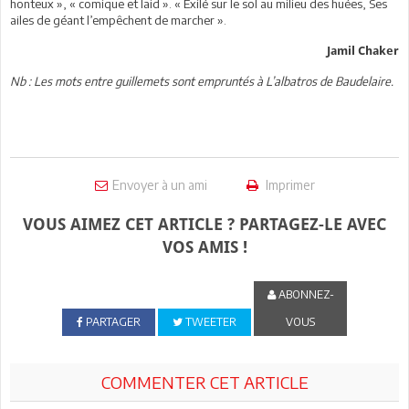
honteux », « comique et laid ». « Exilé sur le sol au milieu des huées, Ses
ailes de géant l’empêchent de marcher ».
Jamil Chaker
Nb : Les mots entre guillemets sont empruntés à L’albatros de Baudelaire.
Envoyer à un ami
Imprimer
VOUS AIMEZ CET ARTICLE ? PARTAGEZ-LE AVEC
VOS AMIS !
ABONNEZ-
PARTAGER
TWEETER
VOUS
COMMENTER CET ARTICLE