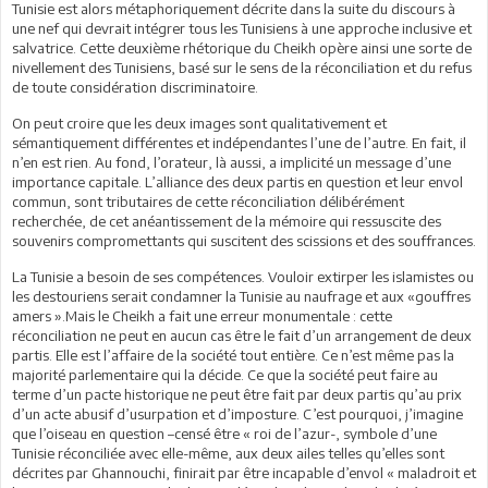
Tunisie est alors métaphoriquement décrite dans la suite du discours à
une nef qui devrait intégrer tous les Tunisiens à une approche inclusive et
salvatrice. Cette deuxième rhétorique du Cheikh opère ainsi une sorte de
nivellement des Tunisiens, basé sur le sens de la réconciliation et du refus
de toute considération discriminatoire.
On peut croire que les deux images sont qualitativement et
sémantiquement différentes et indépendantes l’une de l’autre. En fait, il
n’en est rien. Au fond, l’orateur, là aussi, a implicité un message d’une
importance capitale. L’alliance des deux partis en question et leur envol
commun, sont tributaires de cette réconciliation délibérément
recherchée, de cet anéantissement de la mémoire qui ressuscite des
souvenirs compromettants qui suscitent des scissions et des souffrances.
La Tunisie a besoin de ses compétences. Vouloir extirper les islamistes ou
les destouriens serait condamner la Tunisie au naufrage et aux «gouffres
amers ».Mais le Cheikh a fait une erreur monumentale : cette
réconciliation ne peut en aucun cas être le fait d’un arrangement de deux
partis. Elle est l’affaire de la société tout entière. Ce n’est même pas la
majorité parlementaire qui la décide. Ce que la société peut faire au
terme d’un pacte historique ne peut être fait par deux partis qu’au prix
d’un acte abusif d’usurpation et d’imposture. C’est pourquoi, j’imagine
que l’oiseau en question –censé être « roi de l’azur-, symbole d’une
Tunisie réconciliée avec elle-même, aux deux ailes telles qu’elles sont
décrites par Ghannouchi, finirait par être incapable d’envol « maladroit et