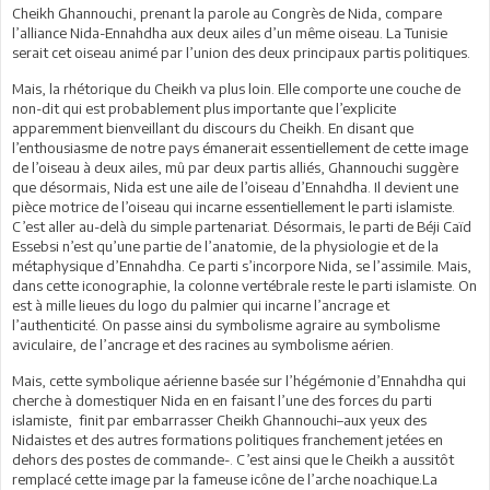
Cheikh Ghannouchi, prenant la parole au Congrès de Nida, compare
l’alliance Nida-Ennahdha aux deux ailes d’un même oiseau. La Tunisie
serait cet oiseau animé par l’union des deux principaux partis politiques.
Mais, la rhétorique du Cheikh va plus loin. Elle comporte une couche de
non-dit qui est probablement plus importante que l’explicite
apparemment bienveillant du discours du Cheikh. En disant que
l’enthousiasme de notre pays émanerait essentiellement de cette image
de l’oiseau à deux ailes, mû par deux partis alliés, Ghannouchi suggère
que désormais, Nida est une aile de l’oiseau d’Ennahdha. Il devient une
pièce motrice de l’oiseau qui incarne essentiellement le parti islamiste.
C’est aller au-delà du simple partenariat. Désormais, le parti de Béji Caïd
Essebsi n’est qu’une partie de l’anatomie, de la physiologie et de la
métaphysique d’Ennahdha. Ce parti s’incorpore Nida, se l’assimile. Mais,
dans cette iconographie, la colonne vertébrale reste le parti islamiste. On
est à mille lieues du logo du palmier qui incarne l’ancrage et
l’authenticité. On passe ainsi du symbolisme agraire au symbolisme
aviculaire, de l’ancrage et des racines au symbolisme aérien.
Mais, cette symbolique aérienne basée sur l’hégémonie d’Ennahdha qui
cherche à domestiquer Nida en en faisant l’une des forces du parti
islamiste, finit par embarrasser Cheikh Ghannouchi–aux yeux des
Nidaistes et des autres formations politiques franchement jetées en
dehors des postes de commande-. C’est ainsi que le Cheikh a aussitôt
remplacé cette image par la fameuse icône de l’arche noachique.La