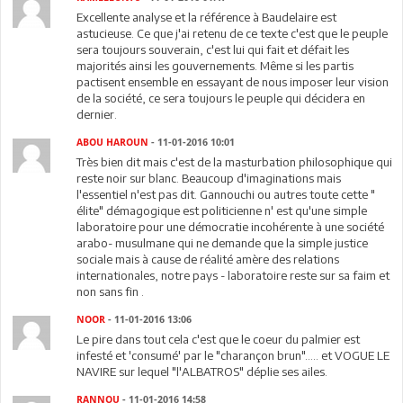
Excellente analyse et la référence à Baudelaire est
astucieuse. Ce que j'ai retenu de ce texte c'est que le peuple
sera toujours souverain, c'est lui qui fait et défait les
majorités ainsi les gouvernements. Même si les partis
pactisent ensemble en essayant de nous imposer leur vision
de la société, ce sera toujours le peuple qui décidera en
dernier.
ABOU HAROUN
- 11-01-2016 10:01
Très bien dit mais c'est de la masturbation philosophique qui
reste noir sur blanc. Beaucoup d'imaginations mais
l'essentiel n'est pas dit. Gannouchi ou autres toute cette "
élite" démagogique est politicienne n' est qu'une simple
laboratoire pour une démocratie incohérente à une société
arabo- musulmane qui ne demande que la simple justice
sociale mais à cause de réalité amère des relations
internationales, notre pays - laboratoire reste sur sa faim et
non sans fin .
NOOR
- 11-01-2016 13:06
Le pire dans tout cela c'est que le coeur du palmier est
infesté et 'consumé' par le "charançon brun"..... et VOGUE LE
NAVIRE sur lequel "l'ALBATROS" déplie ses ailes.
RANNOU
- 11-01-2016 14:58