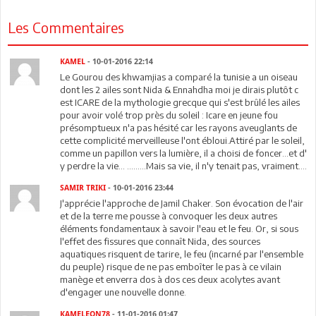
Les Commentaires
KAMEL
- 10-01-2016 22:14
Le Gourou des khwamjias a comparé la tunisie a un oiseau
dont les 2 ailes sont Nida & Ennahdha moi je dirais plutôt c
est ICARE de la mythologie grecque qui s'est brûlé les ailes
pour avoir volé trop près du soleil : Icare en jeune fou
présomptueux n'a pas hésité car les rayons aveuglants de
cette complicité merveilleuse l'ont ébloui.Attiré par le soleil,
comme un papillon vers la lumière, il a choisi de foncer...et d'
y perdre la vie... .........Mais sa vie, il n'y tenait pas, vraiment....
SAMIR TRIKI
- 10-01-2016 23:44
J'apprécie l'approche de Jamil Chaker. Son évocation de l'air
et de la terre me pousse à convoquer les deux autres
éléments fondamentaux à savoir l'eau et le feu. Or, si sous
l'effet des fissures que connaît Nida, des sources
aquatiques risquent de tarire, le feu (incarné par l'ensemble
du peuple) risque de ne pas emboîter le pas à ce vilain
manège et enverra dos à dos ces deux acolytes avant
d'engager une nouvelle donne.
KAMELEON78
- 11-01-2016 01:47