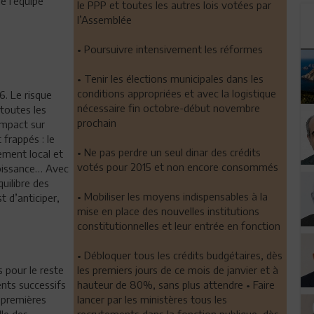
e l’équipe
le PPP et toutes les autres lois votées par
l’Assemblée
• Poursuivre intensivement les réformes
• Tenir les élections municipales dans les
conditions appropriées et avec la logistique
6. Le risque
nécessaire fin octobre-début novembre
toutes les
prochain
’impact sur
frappés : le
• Ne pas perdre un seul dinar des crédits
sement local et
votés pour 2015 et non encore consommés
croissance… Avec
uilibre des
• Mobiliser les moyens indispensables à la
t d’anticiper,
mise en place des nouvelles institutions
constitutionnelles et leur entrée en fonction
• Débloquer tous les crédits budgétaires, dès
s pour le reste
les premiers jours de ce mois de janvier et à
ents successifs
hauteur de 80%, sans plus attendre • Faire
s premières
lancer par les ministères tous les
lle des
recrutements dans la fonction publique, dès