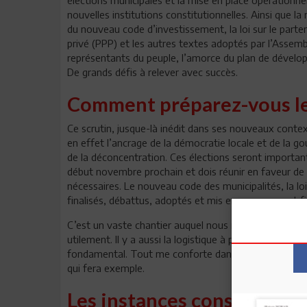
nouvelles institutions constitutionnelles. Ainsi que l
du nouveau code d’investissement, la loi sur le parten
privé (PPP) et les autres textes adoptés par l’Assem
représentants du peuple, l’amorce du plan de dévelo
De grands défis à relever avec succès.
Comment préparez-vous les
Ce scrutin, jusque-là inédit dans ses nouveaux contex
en effet l’ancrage de la démocratie locale et de la go
de la déconcentration. Ces élections seront importante
début novembre prochain et dois réunir en faveur de 
nécessaires. Le nouveau code des municipalités, la lo
finalisés, débattus, adoptés et mis en œuvre avant fin
C’est un vaste chantier auquel nous nous consacrons 
utilement. Il y a aussi la logistique à prévoir. C’est 
fondamental. Tout me conforte dans l’idée que ce ser
qui fera exemple.
Les instances constitution