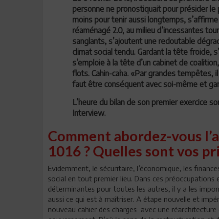
personne ne pronostiquait pour présider l
moins pour tenir aussi longtemps, s’affir
réaménagé 2.0, au milieu d’incessantes tou
sanglants, s’ajoutent une redoutable dégra
climat social tendu. Gardant la tête froide, s
s’emploie à la tête d’un cabinet de coalitio
flots. Cahin-caha. «Par grandes tempêtes, il f
faut être conséquent avec soi-même et garde
L’heure du bilan de son premier exercice so
Interview.
Comment abordez-vous l’
1016 ? Quelles sont vos pr
Evidemment, le sécuritaire, l’économique, les finances
social en tout premier lieu. Dans ces préoccupations e
déterminantes pour toutes les autres, il y a les impo
aussi ce qui est à maîtriser. A étape nouvelle et impé
nouveau cahier des charges avec une réarchitecture