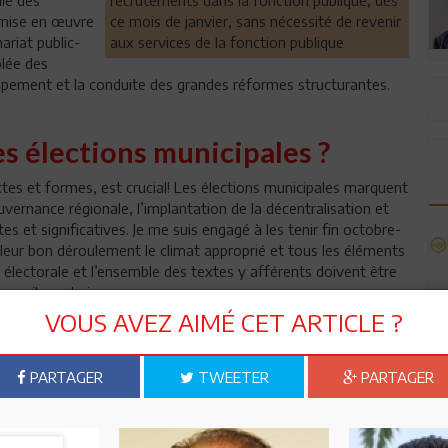
a mise en œuvre
ce mois de janvier, sans nécessité de revenir
ariat public-
aux services de la fonction publique
blée des
ppement et la conduite des grandes réformes structurantes.
 élections municipales ?
tes et formes, est crucial! Les élections municipales marquent
uvernance régionale, l’implantation de la décentralisation et
s et significatives. Je me suis engagé à les tenir fin octobre-
leur bon déroulement le climat approprié et tous les éléments
i électorale et l’ensemble des textes y afférents doivent être
 avril prochain.
VOUS AVEZ AIMÉ CET ARTICLE ?
depuis le début de l’année dernière et qui progresse
pour moi, comme pour tous les Tunisiens, un objectif
a, avec le concours de tous, une nouvelle réussite tunisienne
PARTAGER
TWEETER
PARTAGER
nelles seront-elles