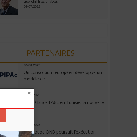
aux chiffres arabes
09.07.2026
PARTENAIRES
06.08.2026
Un consortium européen développe un
modèle de ...
04.08.2026
OPPO lance l'A6c en Tunisie: la nouvelle
...
29.07.2026
Le Groupe QNB poursuit l’exécution