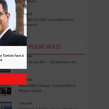
rigoureuse ...
24.07.2026
La BERD et l’UBCI consolident leur
partenariat ...
LU POUR VOUS
a Tunisie face à
23.04.2026
ie
Vient de paraître - «Dictionnaire des ...
17.03.2026
Noureddine Dougui : Comprendre le
Moyen-Orient, ...
14.03.2026