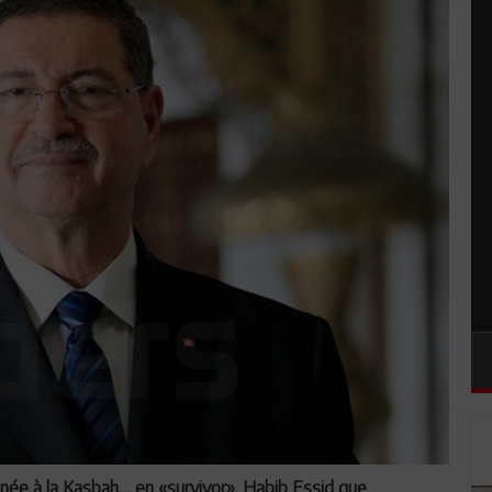
année à la Kasbah… en «survivor». Habib Essid que