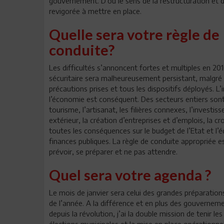
gouvernement. D’où le sens de la restructuration et d
revigorée à mettre en place.
Quelle sera votre règle de
conduite?
Les difficultés s’annoncent fortes et multiples en 201
sécuritaire sera malheureusement persistant, malgré 
précautions prises et tous les dispositifs déployés. L
l’économie est conséquent. Des secteurs entiers sont 
tourisme, l’artisanat, les filières connexes, l’investis
extérieur, la création d’entreprises et d’emplois, la 
toutes les conséquences sur le budget de l’Etat et l’éq
finances publiques. La règle de conduite appropriée es
prévoir, se préparer et ne pas attendre.
Quel sera votre agenda ?
Le mois de janvier sera celui des grandes préparation
de l’année. A la différence et en plus des gouvernem
depuis la révolution, j’ai la double mission de tenir le
élections municipales et la mise en place opérationne