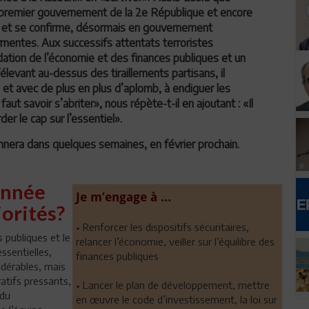
e premier gouvernement de la 2e République et encore
me et se confirme, désormais en gouvernement
rmentes. Aux successifs attentats terroristes
dation de l’économie et des finances publiques et un
’élevant au-dessus des tiraillements partisans, il
n, et avec de plus en plus d’aplomb, à endiguer les
aut savoir s’abriter», nous répète-t-il en ajoutant : «Il
r le cap sur l’essentiel».
nnera dans quelques semaines, en février prochain.
année
Je m’engage à …
iorités?
• Renforcer les dispositifs sécuritaires,
 publiques et le
relancer l’économie, veiller sur l’équilibre des
ssentielles,
finances publiques
ndérables, mais
ratifs pressants,
• Lancer le plan de développement, mettre
 du
en œuvre le code d’investissement, la loi sur